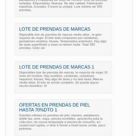
variadas. Etiquetadas. Nuevas. De alta calidad. Fabricación
española. Actuales. 5 euros la unidad. Lote mínimo de 500
prendas.
LOTE DE PRENDAS DE MARCAS
Disponible lote de prendas de marcas medio altas , la gran
mayoría de mujer. El lote esta compuesto por camisetas,
pantalones vestidos, blusas. Temporadas anteriores. Hay algo
de taras superficiale y otras no tienen nada. Total 350
prendas. Color var
LOTE DE PRENDAS DE MARCAS 1
Disponibles lote de prendas de marcas, la mayoría de mujer. El
resto de hombre. Hay vestidos, camisetas, cazadoras
vaqueros, blusas. Hay algo de taras y no tara taras. Marcas
medio altas. El lote se vende completo. Se puede stacar
mucho beneficio. Id
OFERTAS EN PRENDAS DE PIEL
HASTA 70%DTO 1
Grandes ofertas en prendas de piel, visones, astrakanes,
doble faz, ante, napa, precios increibles, aprovecha toda la
coleccion, de nueva temporada a precios de ensueño, en
ciudad real capital, c/ tinte 4 frente a hotel santa cecilia. paco
peleteria.