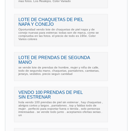
mas fotos. Los Realejos. Color Variado
LOTE DE CHAQUETAS DE PIEL
NAPA Y CONEJO
Oportunidad vendo lote de chaquetas de piel napa y de
conejo nuevas para estrenar. todas son de marca, como se
comprueba en las fotos. el precio de todo es 190e. Color
Varios colores
LOTE DE PRENDAS DE SEGUNDA
MANO
se vende lote de prendas de hombre, mujer y niña de calle,
todo de segunda mano, chaquetas, pantalones, camisetas,
jerseys, vestidos. precio segun cantidad
VENDO 100 PRENDAS DE PIEL
SIN ESTRENAR
hola vendo 100 prendas de piel sin estrenar , hay chaquetas ,
abrigos cortos y largos , pantalones , top y faldas todo de
mujer . perfecto para exportar fuera o tienda , solo personas
interesadas . se vende todo junto . aceptamos ofertas serias .
un