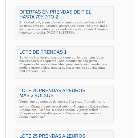
OFERTAS EN PRENDAS DE PIEL
HASTA 70%DTO 2
En ciudad real, super ofertas en prendas de piel hasta el 70
de descuento en , visones, astrakanes, doble faz, ante, napa,
etc. precios increibles, en ciudad real capital, c/ tinte 4 frente a
hotel santa cecilia. PACO PELETERIA.
LOTE DE PRENDAS 1
Se vende lote de prendas por cierre de tiendas . son ropas
nuevas con sus etiquetas . Son prendas de alta gama .
Chaquetas blusas camisas ideal para tienda son prenda para
otoño e invierno ideal para la nueva temporada . . Hay unas
550 prendas . . es
LOTE 25 PRENDAS A 2EUROS.
MÁS 3 BOLSOS
Vendo lote de prendas de vestir a 2 la pieza -Pantalón corto
señora -Chaqueta primaveral señora -Chaqueta clásica señora
-Anorak esquí señora -6 blusas señora -7 jersey señora -2
Chaquetas señora -Abrigo paño Beige con capa señora -
Abrigo marrón señ
LOTE 25 PRENDAS A 2EUROS.