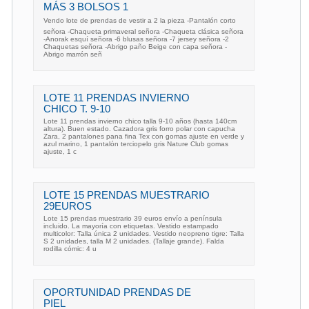
MÁS 3 BOLSOS 1
Vendo lote de prendas de vestir a 2 la pieza -Pantalón corto
señora -Chaqueta primaveral señora -Chaqueta clásica señora
-Anorak esquí señora -6 blusas señora -7 jersey señora -2
Chaquetas señora -Abrigo paño Beige con capa señora -
Abrigo marrón señ
LOTE 11 PRENDAS INVIERNO
CHICO T. 9-10
Lote 11 prendas invierno chico talla 9-10 años (hasta 140cm
altura). Buen estado. Cazadora gris forro polar con capucha
Zara, 2 pantalones pana fina Tex con gomas ajuste en verde y
azul marino, 1 pantalón terciopelo gris Nature Club gomas
ajuste, 1 c
LOTE 15 PRENDAS MUESTRARIO
29EUROS
Lote 15 prendas muestrario 39 euros envío a península
incluido. La mayoría con etiquetas. Vestido estampado
multicolor: Talla única 2 unidades. Vestido neopreno tigre: Talla
S 2 unidades, talla M 2 unidades. (Tallaje grande). Falda
rodilla cómic: 4 u
OPORTUNIDAD PRENDAS DE
PIEL