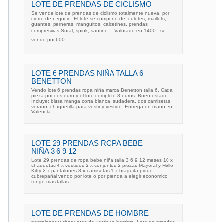
LOTE DE PRENDAS DE CICLISMO
Se vende lote de prendas de ciclismo totalmente nueva, por
cierre de negocio. El lote se compone de: culotes, maillots,
guantes, perneras, manguitos, calcetines, prendas
compresivas Sural, spiuk, santini. . . Valorado en 1400 , se
vende por 600 
LOTE 6 PRENDAS NIÑA TALLA 6
BENETTON
Vendo lote 6 prendas ropa niña marca Benetton talla 6. Cada
pieza por dos euro y el lote completo 8 euros. Buen estado.
Incluye: blusa manga corta blanca, sudadera, dos camisetas
verano, chaquetilla para vestir y vestido. Entrega en mano en
Valencia
LOTE 29 PRENDAS ROPA BEBE
NIÑA 3 6 9 12
Lote 29 prendas de ropa bebe niña talla 3 6 9 12 meses 10 x
chaquetas 4 x vestidos 2 x conjuntos 2 piezas Mayoral y Hello
Kitty 2 x pantalones 8 x camisetas 1 x braguita pique
cubrepañal vendo por lote o por prenda a elegir economico
tengo mas tallas
LOTE DE PRENDAS DE HOMBRE
pantalones y chaquetas de vestir de hombre. Lote de prendas