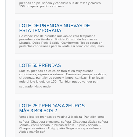
prendas de piel señora y caballero surt de tallas y colores ,
150 ud aprox. precio a convenir
LOTE DE PRENDAS NUEVAS DE
ESTA TEMPORADA
Se vende lote de prendas nuevas de esta temporada
procedente de tienda en liquidación son de las marcas
Miranda, Dolce Petit, Babidu, Gamberritos. Todos estan en
perfectas condiciones para la venta así como con etiquetas.
LOTE 50 PRENDAS
Lote 50 prendas de chica en talla M en muy buenas
condiciones, algunas a estrenar. Camisetas, jerseys, vestidos,
chaquetas, pantalones cortos y largos, camisas. Si te llevas
todo el lote lo dejo en 150 . Tambien puedo vender por
separado. Hago envio
LOTE 25 PRENDAS A 2EUROS.
MÁS 3 BOLSOS 2
Vendo lote de prendas de vestir a 2 la pieza -Pantalón corto
señora -Chaqueta primaveral señora -Chaqueta clásica señora
-Anorak esquí señora -6 blusas señora -7 jersey señora -2
Chaquetas señora -Abrigo paño Beige con capa señora -
Abrigo marrón señ