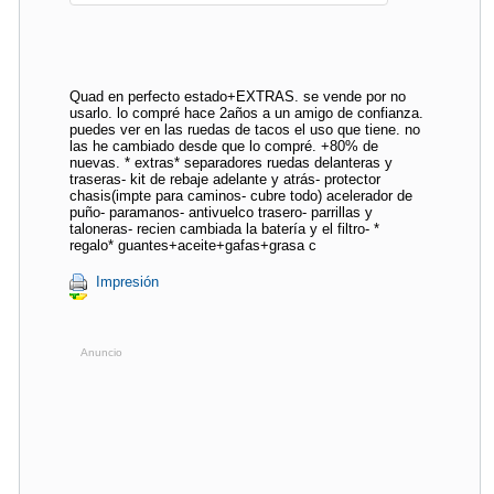
Quad en perfecto estado+EXTRAS. se vende por no
usarlo. lo compré hace 2años a un amigo de confianza.
puedes ver en las ruedas de tacos el uso que tiene. no
las he cambiado desde que lo compré. +80% de
nuevas. * extras* separadores ruedas delanteras y
traseras- kit de rebaje adelante y atrás- protector
chasis(impte para caminos- cubre todo) acelerador de
puño- paramanos- antivuelco trasero- parrillas y
taloneras- recien cambiada la batería y el filtro- *
regalo* guantes+aceite+gafas+grasa c
Impresión
Anuncio