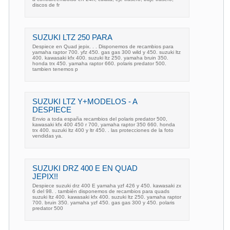
discos de fr
SUZUKI LTZ 250 PARA
Despiece en Quad jepix. . . Disponemos de recambios para
yamaha raptor 700. yfz 450. gas gas 300 wild y 450. suzuki ltz
400. kawasaki kfx 400. suzuki ltz 250. yamaha bruin 350.
honda trx 450. yamaha raptor 660. polaris predator 500.
tambien tenemos p
SUZUKI LTZ Y+MODELOS - A
DESPIECE
Envio a toda españa recambios del polaris predator 500,
kawasaki kfx 400 450 r 700, yamaha raptor 350 660. honda
trx 400. suzuki ltz 400 y ltr 450. . las protecciones de la foto
vendidas ya.
SUZUKI DRZ 400 E EN QUAD
JEPIX!!
Despiece suzuki drz 400 E yamaha yzf 426 y 450. kawasaki zx
6 del 98. . también disponemos de recambios para quads
suzuki ltz 400. kawasaki kfx 400. suzuki ltz 250. yamaha raptor
700. bruin 350. yamaha yzf 450. gas gas 300 y 450. polaris
predator 500