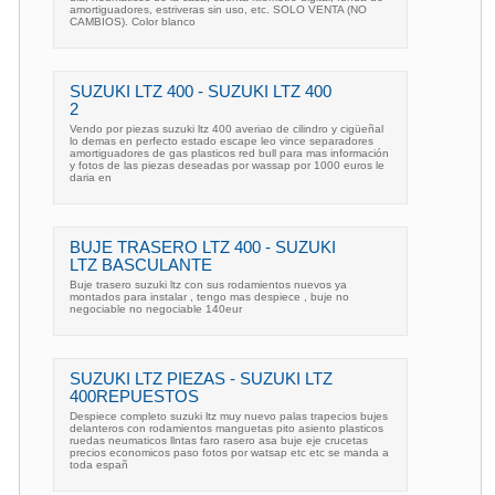
amortiguadores, estriveras sin uso, etc. SOLO VENTA (NO
CAMBIOS). Color blanco
SUZUKI LTZ 400 - SUZUKI LTZ 400
2
Vendo por piezas suzuki ltz 400 averiao de cilindro y cigüeñal
lo demas en perfecto estado escape leo vince separadores
amortiguadores de gas plasticos red bull para mas información
y fotos de las piezas deseadas por wassap por 1000 euros le
daria en
BUJE TRASERO LTZ 400 - SUZUKI
LTZ BASCULANTE
Buje trasero suzuki ltz con sus rodamientos nuevos ya
montados para instalar , tengo mas despiece , buje no
negociable no negociable 140eur
SUZUKI LTZ PIEZAS - SUZUKI LTZ
400REPUESTOS
Despiece completo suzuki ltz muy nuevo palas trapecios bujes
delanteros con rodamientos manguetas pito asiento plasticos
ruedas neumaticos llntas faro rasero asa buje eje crucetas
precios economicos paso fotos por watsap etc etc se manda a
toda españ