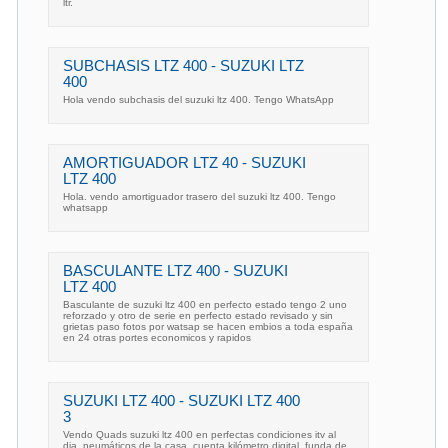
ltr.
SUBCHASIS LTZ 400 - SUZUKI LTZ
400
Hola vendo subchasis del suzuki ltz 400. Tengo WhatsApp
AMORTIGUADOR LTZ 40 - SUZUKI
LTZ 400
Hola. vendo amortiguador trasero del suzuki ltz 400. Tengo
whatsapp
BASCULANTE LTZ 400 - SUZUKI
LTZ 400
Basculante de suzuki ltz 400 en perfecto estado tengo 2 uno
reforzado y otro de serie en perfecto estado revisado y sin
grietas paso fotos por watsap se hacen embios a toda españa
en 24 otras portes economicos y rapidos
SUZUKI LTZ 400 - SUZUKI LTZ 400
3
Vendo Quads suzuki ltz 400 en perfectas condiciones itv al
dia, neumáticos de la casa, cuenta kilómetro digital, funda de