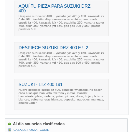
AQUÍ TU PIEZA PARA SUZUKI DRZ
400
Despiece suzuki drz 400 E yamaha yzf 426 y 450. kawasaki zx
6 del 98. . también disponemos de recambios para quads
suzuki ltz 400. kawasaki kfx 400. suzuki ltz 250. yamaha raptor
700. bruin 350. yamaha yzf 450. gas gas 300 y 450. polaris
predator 500
DESPIECE SUZUKI DRZ 400 E !! 2
Despiece suzuki drz 400 E yamaha yzf 426 y 450. kawasaki zx
6 del 98. . también disponemos de recambios para quads
suzuki ltz 400. kawasaki kfx 400. suzuki ltz 250. yamaha raptor
700. bruin 350. yamaha yzf 450. gas gas 300 y 450. polaris
predator 500
SUZUKI - LTZ 400 191
Nuevo despiece suzuki ltz 400. contesto whatsapp. no hacer
caso a los que han visto telefono y e-mail. manillar,
basculante, plato, cadena, piñón, pinzas, disco, buje, platicos
blancos, cubremanetas blancos, deposito, trapecios, manetas,
amortiguador
Al día anuncios clasificados
CASA DE POSTA - CONIL