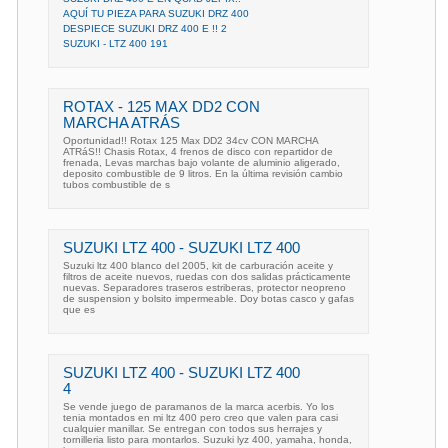
AQUÍ TU PIEZA PARA SUZUKI DRZ 400
DESPIECE SUZUKI DRZ 400 E !! 2
SUZUKI - LTZ 400 191
ROTAX - 125 MAX DD2 CON
MARCHA ATRÁS
Oportunidad!! Rotax 125 Max DD2 34cv CON MARCHA
ATRáS!! Chasis Rotax, 4 frenos de disco con repartidor de
frenada, Levas marchas bajo volante de aluminio aligerado,
deposito combustible de 9 litros. En la última revisión cambio
tubos combustible de s
SUZUKI LTZ 400 - SUZUKI LTZ 400
Suzuki ltz 400 blanco del 2005, kit de carburación aceite y
filtros de aceite nuevos, ruedas con dos salidas prácticamente
nuevas. Separadores traseros estriberas, protector neopreno
de suspension y bolsito impermeable. Doy botas casco y gafas
que es
SUZUKI LTZ 400 - SUZUKI LTZ 400
4
Se vende juego de paramanos de la marca acerbis. Yo los
tenia montados en mi ltz 400 pero creo que valen para casi
cualquier manillar. Se entregan con todos sus herrajes y
tornilleria listo para montarlos. Suzuki lyz 400, yamaha, honda,