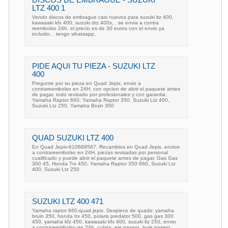
DISCOS DE EMBRAGUE - SUZUKI
LTZ 400 1
Vendo discos de embrague casi nuevos para suzuki ltz 400,
kawasaki kfx 400, suzuki drz 400s, , se envia a contra
reembolso 24h, el precio es de 30 euros con el envio ya
incluido. . tengo whatsapp,
PIDE AQUI TU PIEZA - SUZUKI LTZ
400
Pregunte por su pieza en Quad Jepix, envio a
contrareembolso en 24H, con opcion de abrir el paquete antes
de pagar, todo revisado por profesionales y con garantia.
Yamaha Raptor 660, Yamaha Raptor 350, Suzuki Ltz 400,
Suzuki Ltz 250, Yamaha Bruin 350
QUAD SUZUKI LTZ 400
En Quad Jepix-610689567. Recambios en Quad Jepix, envios
a contrareembolso en 24H, piezas revisadas por personal
cualificado y puede abrir el paquete antes de pagar. Gas Gas
300 45, Honda Trx 450, Yamaha Raptor 350 660, Suzuki Ltz
400, Suzuki Ltz 250
SUZUKI LTZ 400 471
Yamaha raptor 660-quad jepix. Despiece de quads: yamaha
bruin 350, honda trx 450, polaris predator 500, gas gas 300
450, yamaha kfz 450, kawasaki kfx 400, suzuki ltz 250, envio
a contrareembolso en 24h, culata, eje trasero, buje trasero,