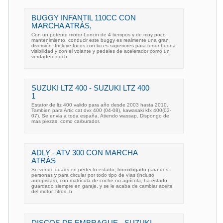
BUGGY INFANTIL 110CC CON
MARCHA ATRÁS,
Con un potente motor Loncin de 4 tiempos y de muy poco
mantenimiento, conducir este buggy es realmente una gran
diversión. Incluye focos con luces superiores para tener buena
visibilidad y con el volante y pedales de acelerador como un
verdadero coch
SUZUKI LTZ 400 - SUZUKI LTZ 400
1
Estator de ltz 400 valido para año desde 2003 hasta 2010.
Tambien para Artic cat dvx 400 (04-08), kawasaki kfx 400(03-
07). Se envia a toda españa. Atiendo wassap. Dispongo de
mas piezas, como carburador.
ADLY - ATV 300 CON MARCHA
ATRÁS
Se vende cuads en perfecto estado, homologado para dos
personas y para circular por todo tipo de vías (incluso
autopistas), con matrícula de coche no agrícola, ha estado
guardado siempre en garaje, y se le acaba de cambiar aceite
del motor, fitros, b