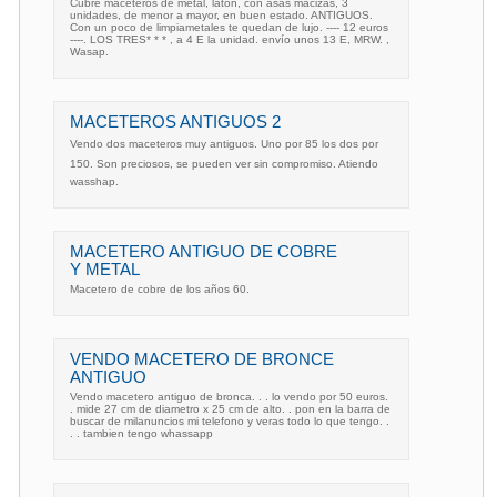
Cubre maceteros de metal, latón, con asas macizas, 3
unidades, de menor a mayor, en buen estado. ANTIGUOS.
Con un poco de limpiametales te quedan de lujo. ---- 12 euros
----. LOS TRES* * * , a 4 E la unidad. envío unos 13 E, MRW. ,
Wasap.
MACETEROS ANTIGUOS 2
Vendo dos maceteros muy antiguos. Uno por 85 los dos por
150. Son preciosos, se pueden ver sin compromiso. Atiendo
wasshap.
MACETERO ANTIGUO DE COBRE
Y METAL
Macetero de cobre de los años 60.
VENDO MACETERO DE BRONCE
ANTIGUO
Vendo macetero antiguo de bronca. . . lo vendo por 50 euros.
. mide 27 cm de diametro x 25 cm de alto. . pon en la barra de
buscar de milanuncios mi telefono y veras todo lo que tengo. .
. . tambien tengo whassapp