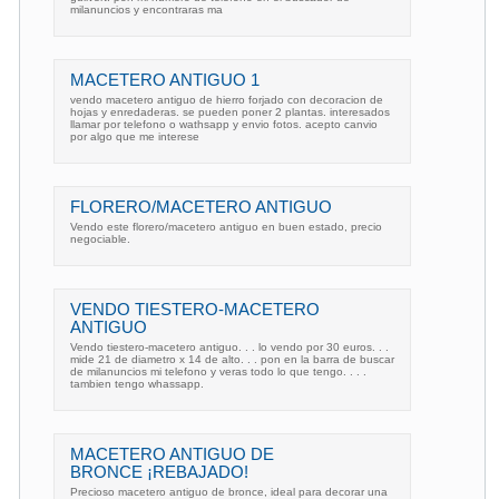
milanuncios y encontraras ma
MACETERO ANTIGUO 1
vendo macetero antiguo de hierro forjado con decoracion de
hojas y enredaderas. se pueden poner 2 plantas. interesados
llamar por telefono o wathsapp y envio fotos. acepto canvio
por algo que me interese
FLORERO/MACETERO ANTIGUO
Vendo este florero/macetero antiguo en buen estado, precio
negociable.
VENDO TIESTERO-MACETERO
ANTIGUO
Vendo tiestero-macetero antiguo. . . lo vendo por 30 euros. . .
mide 21 de diametro x 14 de alto. . . pon en la barra de buscar
de milanuncios mi telefono y veras todo lo que tengo. . . .
tambien tengo whassapp.
MACETERO ANTIGUO DE
BRONCE ¡REBAJADO!
Precioso macetero antiguo de bronce, ideal para decorar una