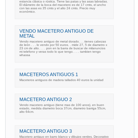
estancia clásica o rústica. Tiene las patas y las asas labradas.
El diámetro de la boca del macetero es de 17 cmts, el ancho
con las asas es 35 cmts y el alto 24 cmts. Precio muy
económico.
VENDO MACETERO ANTIGUO DE
METAL
Vendo macetero antiguo de metal dorado. . . tienes cabezas
de león . . . lo vendo por 50 euros. . mide 27, 5 de diametro x
23 cm de alto. . . . pon en la barra de buscar de milanuncios
mi telefono y veras todo lo que tengo. . . . tambien tengo
whassa
MACETEROS ANTIGUOS 1
Maceteros antiguos de madera tallados 40 euros la unidad
MACETERO ANTIGUO 2
Vendo macetero antiguo (tiene mas de 100 anos), en buen
estado, medida diametro boca 37cm, diametro barriga 55cm,
alto 64cm.
MACETERO ANTIGUO 3
Macetero antiguo en barro blanco y dibujos verdes. Decorativo