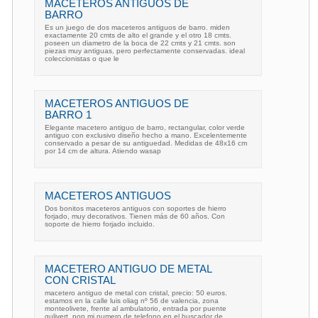
MACETEROS ANTIGUOS DE
BARRO
Es un juego de dos maceteros antiguos de barro. miden
exactamente 20 cmts de alto el grande y el otro 18 cmts.
poseen un diametro de la boca de 22 cmts y 21 cmts. son
piezas muy antiguas, pero perfectamente conservadas. ideal
coleccionistas o que le
MACETEROS ANTIGUOS DE
BARRO 1
Elegante macetero antiguo de barro, rectangular, color verde
antiguo con exclusivo diseño hecho a mano. Excelentemente
conservado a pesar de su antiguedad. Medidas de 48x16 cm
por 14 cm de altura. Atiendo wasap
MACETEROS ANTIGUOS
Dos bonitos maceteros antiguos con soportes de hierro
forjado, muy decorativos. Tienen más de 60 años. Con
soporte de hierro forjado incluido.
MACETERO ANTIGUO DE METAL
CON CRISTAL
macetero antiguo de metal con cristal, precio: 50 euros.
estamos en la calle luis oliag nº 56 de valencia, zona
monteolivete, frente al ambulatorio, entrada por puente
gulivert. pon mi numero de telefono en el buscador de