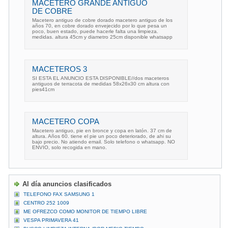
MACETERO GRANDE ANTIGUO
DE COBRE
Macetero antiguo de cobre dorado macetero antiguo de los
años 70, en cobre dorado envejecido por lo que pesa un
poco, buen estado, puede hacerle falta una limpieza.
medidas. altura 45cm y diametro 25cm disponible whatsapp
MACETEROS 3
SI ESTA EL ANUNCIO ESTA DISPONIBLE//dos maceteros
antiguos de terracota de medidas 58x26x30 cm altura con
pies41cm
MACETERO COPA
Macetero antiguo, pie en bronce y copa en latón. 37 cm de
altura. Años 60. tiene el pie un poco deteriorado, de ahi su
bajo precio. No atiendo email. Solo telefono o whatsapp. NO
ENVIO, solo recogida en mano.
Al día anuncios clasificados
TELEFONO FAX SAMSUNG 1
CENTRO 252 1009
ME OFREZCO COMO MONITOR DE TIEMPO LIBRE
VESPA PRIMAVERA 41