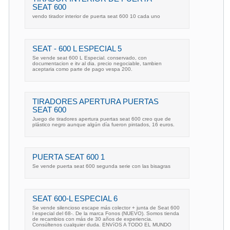
SEAT 600
vendo tirador interior de puerta seat 600 10 cada uno
SEAT - 600 L ESPECIAL 5
Se vende seat 600 L Especial. conservado, con
documentacion e itv al dia. precio negociable, tambien
aceptaria como parte de pago vespa 200.
TIRADORES APERTURA PUERTAS
SEAT 600
Juego de tiradores apertura puertas seat 600 creo que de
plástico negro aunque algún día fueron pintados, 16 euros.
PUERTA SEAT 600 1
Se vende puerta seat 600 segunda serie con las bisagras
SEAT 600-L ESPECIAL 6
Se vende silencioso escape más colector + junta de Seat 600
l especial del 68-. De la marca Fonos (NUEVO). Somos tienda
de recambios con más de 30 años de experiencia.
Consúltenos cualquier duda. ENVíOS A TODO EL MUNDO