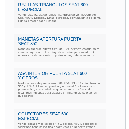
REJILLAS TRIANGULOS SEAT 600
L ESPECIAL
Vendo esta pareja de rejillas (triangulos de ventilacion) del
Seat 600 L Especial. Estan perfectas, doy una junta de goma.
Puedo enviar a toda España.
MANETAS APERTURA PUERTA
SEAT 850
Manetas apertura puerta Seat 850, en perfecto estado, tal y
como se aprecia en las fotografias. Listas para montar, Se
envian a cualquier destino, portes a cargo del comprador.
ASA INTERIOR PUERTA SEAT 600
Y OTROS
tirador interior de puerta seat 600, 850, 133, 127. tambien fiat
500 y 126 2, 99 eu en plastico y en metal 8, 49 mas iva y
portes si hay que enviarlo si quieres ver mas ofertas de
recambios nuestras para clasicos en milanuncio solo tienes
que escribi
COLECTORES SEAT 600 L
ESPECIAL
Vendo escape y colectores 4 a 1 del seat 600 L especial el
silencioso tiene salida tipo abarth esta en perfecto estado