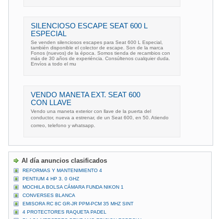
SILENCIOSO ESCAPE SEAT 600 L
ESPECIAL
Se venden silenciosos escapes para Seat 600 L Especial,
también disponible el colector de escape. Son de la marca
Fonos (nuevos) de la época. Somos tienda de recambios con
más de 30 años de experiéncia. Consúltenos cualquier duda.
Envíos a todo el mu
VENDO MANETA EXT. SEAT 600
CON LLAVE
Vendo una maneta exterior con llave de la puerta del
conductor, nueva a estrenar, de un Seat 600, en 50. Atiendo
correo, telefono y whatsapp.
Al día anuncios clasificados
REFORMAS Y MANTENIMIENTO 4
PENTIUM 4 HP 3. 0 GHZ
MOCHILA BOLSA CÁMARA FUNDA NIKON 1
CONVERSES BLANCA
EMISORA RC 8C GR-JR PPM-PCM 35 MHZ SINT
4 PROTECTORES RAQUETA PADEL