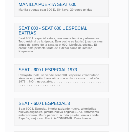
MANILLA PUERTA SEAT 600
Manilla puertas seat 600 D. Sin llave. 20 euros unidad
SEAT 600 - SEAT 600 L ESPECIAL
EXTRAS
Seat 600 L especial extras, con luneta térmica y alternador.
Todo original de la época. Este coche se fabricó justo un mes
antes del cierre de la casa seat 600. Matrícula original. El
coche está perfecto tanto de exterior como de interior.
Preparado
SEAT - 600 L ESPECIAL 1973
Rebajado. hola, se vende seat 600 l especial. color butano,
siempre en parkin, hace años que no lo tocamos. . del año
1973. . NO. . negociable. . . . . . . . . . . . . . . . . . . . . . . . . . . . . .
. . . . . . . . . . . . . . . . . . . . . . . .
SEAT - 600 L ESPECIAL 3
Seat 600 L Especial, interior tapizado nuevo, alfombrillas
nuevas originales, pintura nueva original SEAT, tratamiento
anti corrosión, Motor perfecto, a toda prueba, envío a toda
España, mejor ver. Precio A CONVENIR. Color blanco