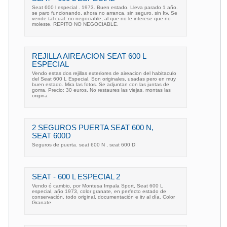
Seat 600 l especial . 1973. Buen estado. Lleva parado 1 año.
se paro funcionando, ahora no arranca. sin seguro. sin Itv. Se
vende tal cual. no negociable, al que no le interese que no
moleste. REPITO NO NEGOCIABLE.
REJILLA AIREACION SEAT 600 L
ESPECIAL
Vendo estas dos rejillas exteriores de aireacion del habitaculo
del Seat 600 L Especial. Son originales, usadas pero en muy
buen estado. Mira las fotos. Se adjuntan con las juntas de
goma. Precio: 30 euros. No restaures las viejas, montas las
origina
2 SEGUROS PUERTA SEAT 600 N,
SEAT 600D
Seguros de puerta. seat 600 N , seat 600 D
SEAT - 600 L ESPECIAL 2
Vendo ó cambio, por Montesa Impala Sport, Seat 600 L
especial, año 1973, color granate, en perfecto estado de
conservación, todo original, documentación e itv al día. Color
Granate