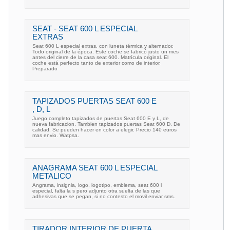
SEAT - SEAT 600 L ESPECIAL
EXTRAS
Seat 600 L especial extras, con luneta térmica y alternador.
Todo original de la época. Este coche se fabricó justo un mes
antes del cierre de la casa seat 600. Matrícula original. El
coche está perfecto tanto de exterior como de interior.
Preparado
TAPIZADOS PUERTAS SEAT 600 E
, D, L
Juego completo tapizados de puertas Seat 600 E y L, de
nueva fabricacion. Tambien tapizados puertas Seat 600 D. De
calidad. Se pueden hacer en color a elegir. Precio 140 euros
mas envio. Watpsa.
ANAGRAMA SEAT 600 L ESPECIAL
METALICO
Angrama, insignia, logo, logotipo, emblema, seat 600 l
especial, falta la s pero adjunto otra suelta de las que
adhesivas que se pegan, si no contesto el movil enviar sms.
TIRADOR INTERIOR DE PUERTA