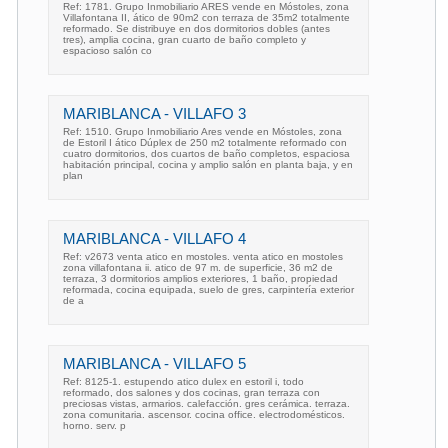
Ref: 1781. Grupo Inmobiliario ARES vende en Móstoles, zona
Villafontana II, ático de 90m2 con terraza de 35m2 totalmente
reformado. Se distribuye en dos dormitorios dobles (antes
tres), amplia cocina, gran cuarto de baño completo y
espacioso salón co
MARIBLANCA - VILLAFO 3
Ref: 1510. Grupo Inmobiliario Ares vende en Móstoles, zona
de Estoril I ático Dúplex de 250 m2 totalmente reformado con
cuatro dormitorios, dos cuartos de baño completos, espaciosa
habitación principal, cocina y amplio salón en planta baja, y en
plan
MARIBLANCA - VILLAFO 4
Ref: v2673 venta atico en mostoles. venta atico en mostoles
zona villafontana ii. atico de 97 m. de superficie, 36 m2 de
terraza, 3 dormitorios amplios exteriores, 1 baño, propiedad
reformada, cocina equipada, suelo de gres, carpintería exterior
de a
MARIBLANCA - VILLAFO 5
Ref: 8125-1. estupendo atico dulex en estoril i, todo
reformado, dos salones y dos cocinas, gran terraza con
preciosas vistas, armarios. calefacción. gres cerámica. terraza.
zona comunitaria. ascensor. cocina office. electrodomésticos.
horno. serv. p