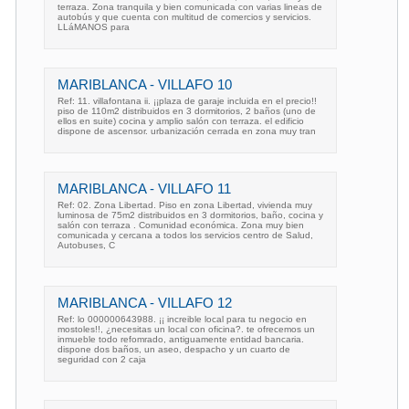
terraza. Zona tranquila y bien comunicada con varias lineas de
autobús y que cuenta con multitud de comercios y servicios.
LLáMANOS para
MARIBLANCA - VILLAFO 10
Ref: 11. villafontana ii. ¡¡plaza de garaje incluida en el precio!!
piso de 110m2 distribuidos en 3 dormitorios, 2 baños (uno de
ellos en suite) cocina y amplio salón con terraza. el edificio
dispone de ascensor. urbanización cerrada en zona muy tran
MARIBLANCA - VILLAFO 11
Ref: 02. Zona Libertad. Piso en zona Libertad, vivienda muy
luminosa de 75m2 distribuidos en 3 dormitorios, baño, cocina y
salón con terraza . Comunidad económica. Zona muy bien
comunicada y cercana a todos los servicios centro de Salud,
Autobuses, C
MARIBLANCA - VILLAFO 12
Ref: lo 000000643988. ¡¡ increible local para tu negocio en
mostoles!!, ¿necesitas un local con oficina?. te ofrecemos un
inmueble todo refomrado, antiguamente entidad bancaria.
dispone dos baños, un aseo, despacho y un cuarto de
seguridad con 2 caja