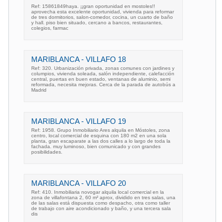
Ref: 15861849haya. ¡¡gran oportunidad en mostoles!!
aprovecha esta excelente oportunidad, vivienda para reformar
de tres dormitorios, salon-comedor, cocina, un cuarto de baño
y hall. piso bien situado, cercano a bancos, restaurantes,
colegios, farmac
MARIBLANCA - VILLAFO 18
Ref: 320. Urbanización privada, zonas comunes con jardines y
columpios, vivienda soleada, salón independiente, calefacción
central, puertas en buen estado, ventanas de aluminio, semi
reformada, necesita mejoras. Cerca de la parada de autobús a
Madrid
MARIBLANCA - VILLAFO 19
Ref: 1958. Grupo Inmobiliario Ares alquila en Móstoles, zona
centro, local comercial de esquina con 180 m2 en una sola
planta, gran escaparate a las dos calles a lo largo de toda la
fachada. muy luminoso, bien comunicado y con grandes
posibilidades.
MARIBLANCA - VILLAFO 20
Ref: 410. Inmobiliaria novogar alquila local comercial en la
zona de villafontana 2, 60 m² aprox, dividido en tres salas, una
de las salas está dispuesta como despacho, otra como taller
de trabajo con aire acondicionado y baño, y una tercera sala
dis