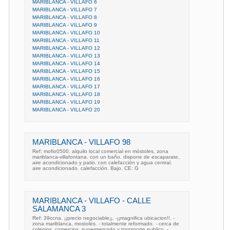
MARIBLANCA - VILLAFO 6
MARIBLANCA - VILLAFO 7
MARIBLANCA - VILLAFO 8
MARIBLANCA - VILLAFO 9
MARIBLANCA - VILLAFO 10
MARIBLANCA - VILLAFO 11
MARIBLANCA - VILLAFO 12
MARIBLANCA - VILLAFO 13
MARIBLANCA - VILLAFO 14
MARIBLANCA - VILLAFO 15
MARIBLANCA - VILLAFO 16
MARIBLANCA - VILLAFO 17
MARIBLANCA - VILLAFO 18
MARIBLANCA - VILLAFO 19
MARIBLANCA - VILLAFO 20
MARIBLANCA - VILLAFO 98
Ref: mofio0500. alquilo local comercial en móstoles, zona
mariblanca-villafontana. con un baño. dispone de escaparate,
aire acondicionado y patio. con calefacción y agua central.
aire acondicionado. calefacción. Bajo. CE: G
MARIBLANCA - VILLAFO - CALLE
SALAMANCA 3
Ref: 39ccna. ¡¡precio negociable¡¡. -¡¡magnifica ubicacion!!. -
zona mariblanca, mostoles. - totalmente reformado. - cerca de
colegios, comercios, supermercado y transporte publico. -