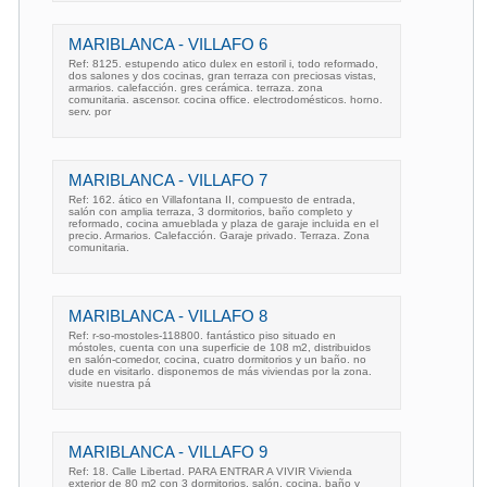
MARIBLANCA - VILLAFO 6
Ref: 8125. estupendo atico dulex en estoril i, todo reformado,
dos salones y dos cocinas, gran terraza con preciosas vistas,
armarios. calefacción. gres cerámica. terraza. zona
comunitaria. ascensor. cocina office. electrodomésticos. horno.
serv. por
MARIBLANCA - VILLAFO 7
Ref: 162. ático en Villafontana II, compuesto de entrada,
salón con amplia terraza, 3 dormitorios, baño completo y
reformado, cocina amueblada y plaza de garaje incluida en el
precio. Armarios. Calefacción. Garaje privado. Terraza. Zona
comunitaria.
MARIBLANCA - VILLAFO 8
Ref: r-so-mostoles-118800. fantástico piso situado en
móstoles, cuenta con una superficie de 108 m2, distribuidos
en salón-comedor, cocina, cuatro dormitorios y un baño. no
dude en visitarlo. disponemos de más viviendas por la zona.
visite nuestra pá
MARIBLANCA - VILLAFO 9
Ref: 18. Calle Libertad. PARA ENTRAR A VIVIR Vivienda
exterior de 80 m2 con 3 dormitorios, salón, cocina, baño y