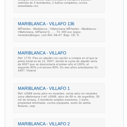
vivienda de 3 dormitorios, 2 baños completos, cocina
amueblada con
MARIBLANCA - VILLAFO 136
MÃ³stoles - Mariblanca - Villafontana MÃ³stoles - Mariblanca -
Villafontana, IdPlanta=3, , , . 73. 000 eur. tegoz.
mostoles@tegoz. com Ref. Alk-47. Bajo. CE: G
MARIBLANCA - VILLAFO
Ref: 1776. Piso en alquiler con opción a compra en el que la
prima inicial es de 12. 000?, donde la cuota de alquiler sería
de 600? que se descontaría el primer año el 100%, el
segundo 90% y el tercero 80%. En tres años amortizarías 31.
440?. Viviend
MARIBLANCA - VILLAFO 1
Ref: v2688 venta atico en mostoles. venta atico en mostoles
zona villafontana ii ref: v2688. atico de 89 m. de superficie, 30
m2 de terraza, 3 dormitorio amplios exteriores, 1 baño,
propiedad reformada, cocina equipada, suelo de tarima
flotante, carp
MARIBLANCA - VILLAFO 2