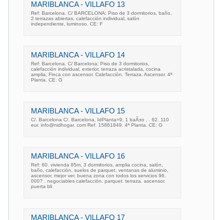
MARIBLANCA - VILLAFO 13
Ref: Barcelona. C/ BARCELONA: Piso de 3 dormitorios, baño,
2 terrazas abiertas, calefacción individual, salón
independiente, luminoso. CE: F
MARIBLANCA - VILLAFO 14
Ref: Barcelona. C/ Barcelona: Piso de 3 dormitorios,
calefacción individual, exterior, terraza acristalada, cocina
amplia, Finca con ascensor. Calefacción. Terraza. Ascensor. 4ª
Planta. CE: G
MARIBLANCA - VILLAFO 15
C/. Barcelona C/. Barcelona, IdPlanta=9, 1 baÃ±o , . 62. 110
eur. info@nidhogar. com Ref. 15861849. 4ª Planta. CE: G
MARIBLANCA - VILLAFO 16
Ref: 60. vivienda 85m, 3 dormitorios, amplia cocina, salón,
baño, calefacción, suelos de parquet, ventanas de aluminio,
ascensor, mejor ver. buena zona con todos los servicios 96.
000? . negociables calefacción. parquet. terraza. ascensor.
puerta bli
MARIBLANCA - VILLAFO 17