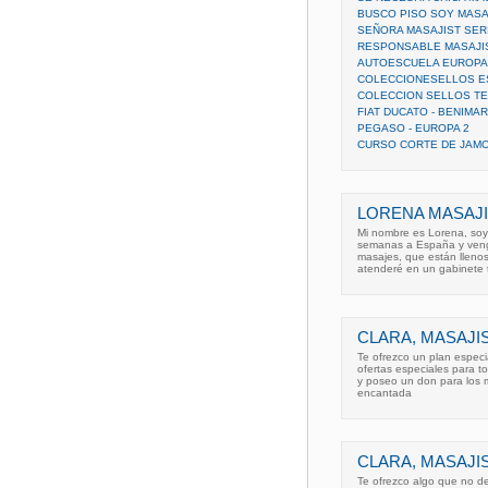
BUSCO PISO SOY MASA
SEÑORA MASAJIST SER
RESPONSABLE MASAJI
AUTOESCUELA EUROPA
COLECCIONESELLOS E
COLECCION SELLOS TE
FIAT DUCATO - BENIMA
PEGASO - EUROPA 2
CURSO CORTE DE JAM
LORENA MASAJI
Mi nombre es Lorena, soy
semanas a España y vengo
masajes, que están llenos
atenderé en un gabinete 
CLARA, MASAJI
Te ofrezco un plan especi
ofertas especiales para t
y poseo un don para los ma
encantada
CLARA, MASAJI
Te ofrezco algo que no d