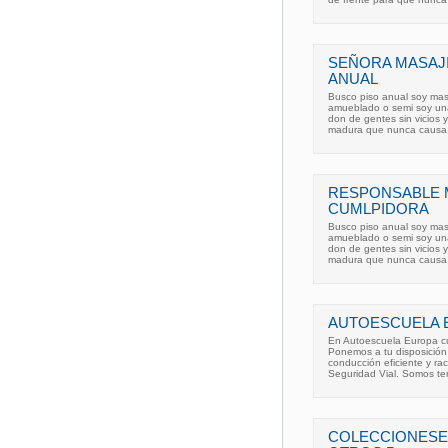
SEÑORA MASAJI
ANUAL
Busco piso anual soy ma
amueblado o semi soy un
don de gentes sin vicios 
madura que nunca causa 
RESPONSABLE 
CUMLPIDORA
Busco piso anual soy ma
amueblado o semi soy un
don de gentes sin vicios 
madura que nunca causa 
AUTOESCUELA 
En Autoescuela Europa cu
Ponemos a tu disposición 
conducción eficiente y ra
Seguridad Vial. Somos te
COLECCIONESE