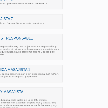
menina preferiblemente del este de Europa
JISTA 7
ste de Europa. No necesaria experiencia
IST RESPONSABLE
 responsable soy una mujer europea responsable y
e gentes sin vicios y no fumadora soy masajista muy
a que nunca causa problema alguno , busco piso
bles p
ICA MASAJISTA 1
, buena presencia con o sin experiencia, EUROPEA,
ajo jornada completa, pago diario
Y MASAJISTA
a España corte ingles de unos 100 metros
uminoso con ascensor es para vivir y trabajar soy
a con clase sumamente responsable honesta y voy
a tengamos ningu