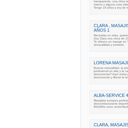
transparente, una chica re
manos y alguna cosa más
Tengo 19 años y soy de n
CLARA , MASAJI
AÑOS 1
Necesitas un relax, quier
Soy Clara una chica de 1
Te ofrezco un masaje en T
sensualidad y erotismo
LORENA MASAJ
Buscas naturalidad, la pro
profesional un sitio y la
desconectar? Aquí estoy p
desconectar y liberar la te
ALBA-SERVICE 
Masajista europea profesi
descontracturante deporti
90m/60e zona centro/faci
CLARA, MASAJI