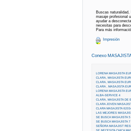
Buscas naturalidad, l
masaje profesional u
ayudar a desconectar
necesitas para desco
Para más informació
Impresión
Conexo MASAJIST
LORENA MASAJISTA EU
CLARA, MASAJISTA EUR
CLARA, MASAJISTA EU
CLARA , MASAJISTA EU
LORENA MASAJISTA E
ALBA-SERVICE 4
CLARA, MASAJISTA DE 
CLARA JOVEN MASAJIST
CLARA MASAJISTA 6203
LAS MEJORES MASAJIS
SE BUSCA MASAJISTA 5
SE BUSCA MASAJISTA 7
SEÑORA MASAJIST RE
SE NECESITA CHICA MA