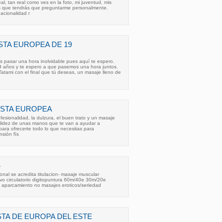
al, tan real como ves en la foto, mi juventud, mis
 que tendrás que preguntarme personalmente.
acionalidad r
STA EUROPEA DE 19
es pasar una hora inolvidable pues aquí te espero.
9 años y te espero a que pasemos una hora juntos.
atami con el final que tú deseas, un masaje lleno de
ISTA EUROPEA
fesionalidad, la dulzura, el buen trato y un masaje
 calidez de unas manos que te van a ayudar a
ara ofrecerte todo lo que necesitas para
nsión fís
4
onal se acredita titulacion- masaje muscular
vo circulatorio digitopuntura 60m/40e 30m/20e
l aparcamiento no masajes eroticos/seriedad
STA DE EUROPA DEL ESTE