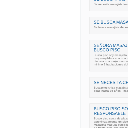
Se necesita masajista fe
SE BUSCA MASA
Se busca masajista del e
SEÑORA MASAJ
BUSCO PISO
Busco piso soy masajista
muy cumplidora con don d
discreta una mujer madur
minimo 2 habitaciones do
SE NECESITA CH
Buscamos chica masajista
edad hasta 35 años. Trab
BUSCO PISO SO
RESPONSABLE
Busco piso cerca de plaz
aproximadamente un piso l
masajista madura europe
de frente para que nunc