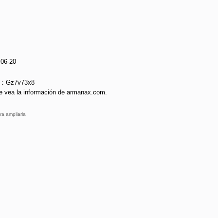
-06-20
ie：Gz7v73x8
e vea la información de armanax.com.
ra ampliarla