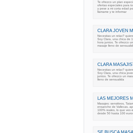
Te ofrezco un plan especi
ofertas especiales para t
y pese a mi corta edad pos
llamame y te informar
CLARA JOVEN M
Necesitas un relax? quier
Soy Clara, una chica de 
hora juntos. Te ofrezco u
masaje lleno de sensuali
CLARA MASAJIST
Necesitas un relax? quier
Soy Clara, una chica jove
juntos. Te ofrezco un mas
lleno de sensualida
LAS MEJORES M
Masajes: sensitivos, Tata
ensanche de Vallecas, apa
100% reales, lo que ves en
desde 50 hasta 100 euro
SE BUSCA MASA