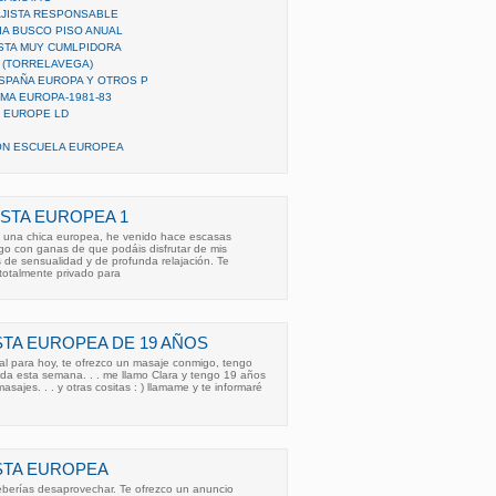
JISTA RESPONSABLE
IA BUSCO PISO ANUAL
STA MUY CUMLPIDORA
 (TORRELAVEGA)
SPAÑA EUROPA Y OTROS P
MA EUROPA-1981-83
R EUROPE LD
ON ESCUELA EUROPEA
STA EUROPEA 1
 una chica europea, he venido hace escasas
 con ganas de que podáis disfrutar de mis
 de sensualidad y de profunda relajación. Te
totalmente privado para
STA EUROPEA DE 19 AÑOS
al para hoy, te ofrezco un masaje conmigo, tengo
oda esta semana. . . me llamo Clara y tengo 19 años
sajes. . . y otras cositas : ) llamame y te informaré
STA EUROPEA
eberías desaprovechar. Te ofrezco un anuncio