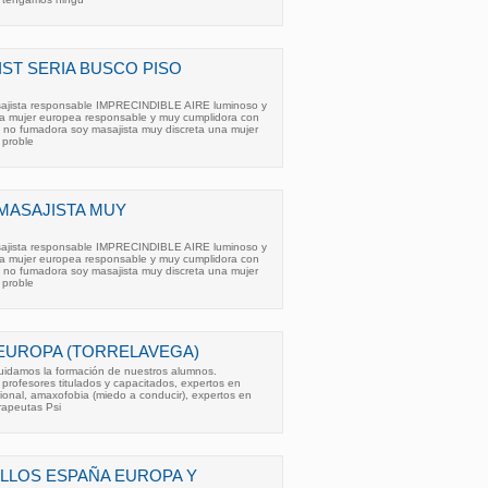
ST SERIA BUSCO PISO
sajista responsable IMPRECINDIBLE AIRE luminoso y
a mujer europea responsable y muy cumplidora con
y no fumadora soy masajista muy discreta una mujer
proble
MASAJISTA MUY
sajista responsable IMPRECINDIBLE AIRE luminoso y
a mujer europea responsable y muy cumplidora con
y no fumadora soy masajista muy discreta una mujer
proble
EUROPA (TORRELAVEGA)
idamos la formación de nuestros alumnos.
profesores titulados y capacitados, expertos en
cional, amaxofobia (miedo a conducir), expertos en
rapeutas Psi
LLOS ESPAÑA EUROPA Y