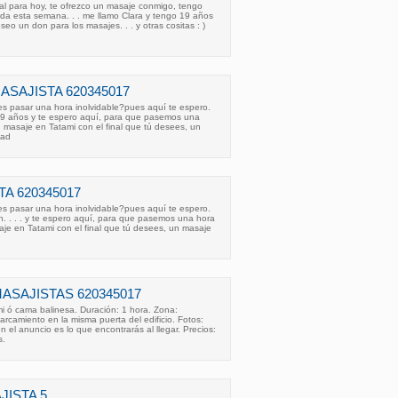
al para hoy, te ofrezco un masaje conmigo, tengo
oda esta semana. . . me llamo Clara y tengo 19 años
eo un don para los masajes. . . y otras cositas : )
ASAJISTA 620345017
es pasar una hora inolvidable?pues aquí te espero.
19 años y te espero aquí, para que pasemos una
n masaje en Tatami con el final que tú desees, un
dad
A 620345017
es pasar una hora inolvidable?pues aquí te espero.
n. . . . y te espero aquí, para que pasemos una hora
aje en Tatami con el final que tú desees, un masaje
ASAJISTAS 620345017
mi ó cama balinesa. Duración: 1 hora. Zona:
rcamiento en la misma puerta del edificio. Fotos:
 el anuncio es lo que encontrarás al llegar. Precios:
s.
JISTA 5