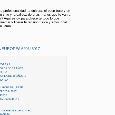
a profesionalidad, la dulzura, el buen trato y un
n sitio y la calidez de unas manos que te van a
? Aquí estoy para ofrecerte todo lo que
nectar y liberar la tensión física y emocional.
n llama
A EUROPEA 620345017
ROPEA 1
OPEA DE 19 AÑOS
ROPEA
ROPEA DE 19 AÑOS 1
UROPEA
EUROPA DEL ESTE
A 620345017
45017
TAS 620345017
SPONSABLE BUSCO PISO
SAJISTA 1