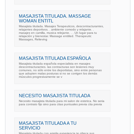
MASAJISTA TITULADA. MASSAGE
WOMAN ENTITL
Masajista titulada. Masajes Terapeuticos, descontracturantes,
relajantes deportivos. . ambiente comodo y relajante. .
masajes en camilla, musica relejante. . . Un lugar para tu
relajación y bienestar. Massage entitled. Therapeutic
Massages, Relieving
MASAJISTA TITULADA ESPAÑOLA
Masajista titulada española especialista en masajes
descontracturantes. las contracturas son lesiones muy
comunes, no sólo entre los deportistas, sino entre personas
que adopten malas posturas si no se corrigen los demás
músculos progresivamente se v
NECESITO MASAJISTA TITULADA
Necesito masajista titulada para mi salon de estetica. No seria
para contrato fijo sino para citas puntuales previa cita previa
MASAJISTA TITULADA A TU
SERVICIO
Masajista titulada con amplia experiencia te ofrece sus