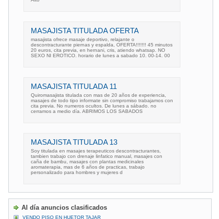
MASAJISTA TITULADA OFERTA
masajista ofrece masaje deportivo, relajante o
descontracturante piernas y espalda, OFERTA!!!!!!! 45 minutos
20 euros, cita previa, en hernani, cris, atiendo whatsap. NO
SEXO NI EROTICO. horario de lunes a sabado 10. 00-14. 00
MASAJISTA TITULADA 11
Quiromasajista titulada con mas de 20 años de experiencia,
masajes de todo tipo informate sin compromiso trabajamos con
cita previa. No numeros ocultos. De lunes a sábado. no
cerramos a medio día. ABRIMOS LOS SABADOS
MASAJISTA TITULADA 13
Soy titulada en masajes terapeuticos descontracturantes,
tambien trabajo con drenaje linfatico manual, masajes con
caña de bambu, masajes con plantas medicinales
aromaterapia, mas de 6 años de practicas, trabajo
personalizado para hombres y mujeres d
Al día anuncios clasificados
VENDO PISO EN HUETOR TAJAR