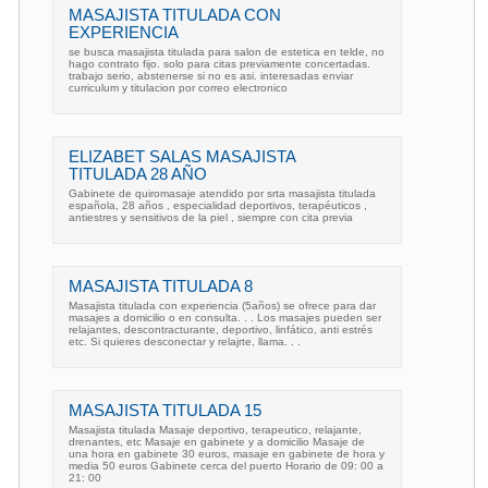
MASAJISTA TITULADA CON
EXPERIENCIA
se busca masajista titulada para salon de estetica en telde, no
hago contrato fijo. solo para citas previamente concertadas.
trabajo serio, abstenerse si no es asi. interesadas enviar
curriculum y titulacion por correo electronico
ELIZABET SALAS MASAJISTA
TITULADA 28 AÑO
Gabinete de quiromasaje atendido por srta masajista titulada
española, 28 años , especialidad deportivos, terapéuticos ,
antiestres y sensitivos de la piel , siempre con cita previa
MASAJISTA TITULADA 8
Masajista titulada con experiencia (5años) se ofrece para dar
masajes a domicilio o en consulta. . . Los masajes pueden ser
relajantes, descontracturante, deportivo, linfático, anti estrés
etc. Si quieres desconectar y relajrte, llama. . .
MASAJISTA TITULADA 15
Masajista titulada Masaje deportivo, terapeutico, relajante,
drenantes, etc Masaje en gabinete y a domicilio Masaje de
una hora en gabinete 30 euros, masaje en gabinete de hora y
media 50 euros Gabinete cerca del puerto Horario de 09: 00 a
21: 00