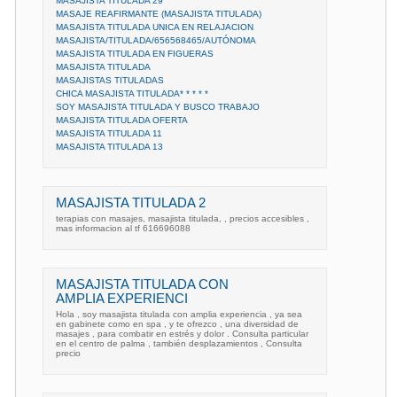
MASAJISTA TITULADA 29
MASAJE REAFIRMANTE (MASAJISTA TITULADA)
MASAJISTA TITULADA UNICA EN RELAJACION
MASAJISTA/TITULADA/656568465/AUTÓNOMA
MASAJISTA TITULADA EN FIGUERAS
MASAJISTA TITULADA
MASAJISTAS TITULADAS
CHICA MASAJISTA TITULADA* * * * *
SOY MASAJISTA TITULADA Y BUSCO TRABAJO
MASAJISTA TITULADA OFERTA
MASAJISTA TITULADA 11
MASAJISTA TITULADA 13
MASAJISTA TITULADA 2
terapias con masajes, masajista titulada, , precios accesibles ,
mas informacion al tf 616696088
MASAJISTA TITULADA CON
AMPLIA EXPERIENCI
Hola , soy masajista titulada con amplia experiencia , ya sea
en gabinete como en spa , y te ofrezco , una diversidad de
masajes , para combatir en estrés y dolor . Consulta particular
en el centro de palma , también desplazamientos , Consulta
precio