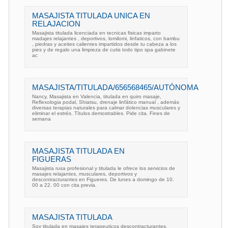
MASAJISTA TITULADA UNICA EN
RELAJACION
Masajista titulada licenciada en tecnicas fisicas imparto
madajes relajantes , deportivos, lomilomi, linfaticos, con bambu
, piedras y aceites calientes impartidos desde tu cabeza a los
pies y de regalo una limpieza de cutis todo tipo spa gabinete
ac
MASAJISTA/TITULADA/656568465/AUTÓNOMA
Nancy, Masajista en Valencia, titulada en quiro masaje,
Reflexologia podal, Shiatsu, drenaje linfático manual , además
diversas terapias naturales para calmar dolencias musculares y
eliminar el estrés. Títulos demostrables. Pide cita. Fines de
semana
MASAJISTA TITULADA EN
FIGUERAS
Masajista rusa profesional y titulada le ofrece los servicios de
masajes relajantes, musculares, deportivos y
descontracturantes en Figueres. De lunes a domingo de 10.
00 a 22. 00 con cita previa.
MASAJISTA TITULADA
Soy titulada en masajes terapeuticos descontracturantes,