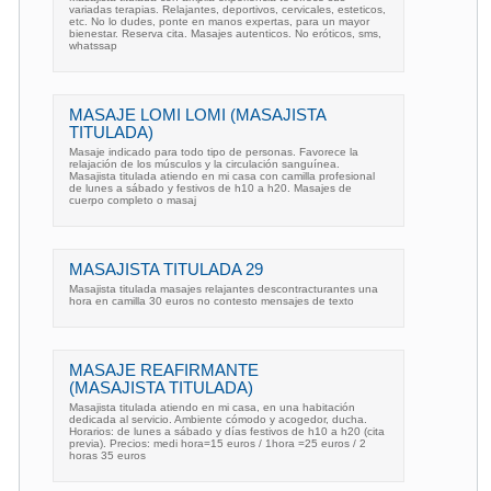
variadas terapias. Relajantes, deportivos, cervicales, esteticos,
etc. No lo dudes, ponte en manos expertas, para un mayor
bienestar. Reserva cita. Masajes autenticos. No eróticos, sms,
whatssap
MASAJE LOMI LOMI (MASAJISTA
TITULADA)
Masaje indicado para todo tipo de personas. Favorece la
relajación de los músculos y la circulación sanguínea.
Masajista titulada atiendo en mi casa con camilla profesional
de lunes a sábado y festivos de h10 a h20. Masajes de
cuerpo completo o masaj
MASAJISTA TITULADA 29
Masajista titulada masajes relajantes descontracturantes una
hora en camilla 30 euros no contesto mensajes de texto
MASAJE REAFIRMANTE
(MASAJISTA TITULADA)
Masajista titulada atiendo en mi casa, en una habitación
dedicada al servicio. Ambiente cómodo y acogedor, ducha.
Horarios: de lunes a sábado y días festivos de h10 a h20 (cita
previa). Precios: medi hora=15 euros / 1hora =25 euros / 2
horas 35 euros