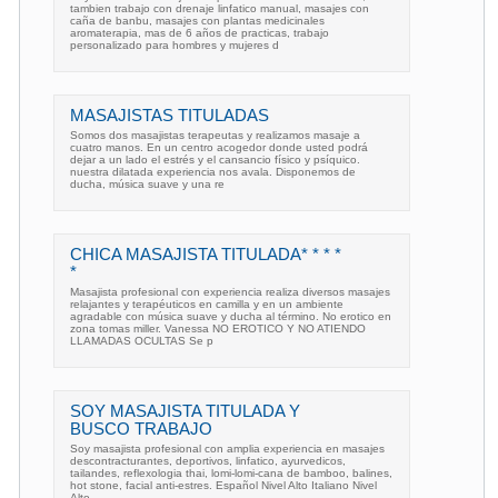
tambien trabajo con drenaje linfatico manual, masajes con
caña de banbu, masajes con plantas medicinales
aromaterapia, mas de 6 años de practicas, trabajo
personalizado para hombres y mujeres d
MASAJISTAS TITULADAS
Somos dos masajistas terapeutas y realizamos masaje a
cuatro manos. En un centro acogedor donde usted podrá
dejar a un lado el estrés y el cansancio físico y psíquico.
nuestra dilatada experiencia nos avala. Disponemos de
ducha, música suave y una re
CHICA MASAJISTA TITULADA* * * *
*
Masajista profesional con experiencia realiza diversos masajes
relajantes y terapéuticos en camilla y en un ambiente
agradable con música suave y ducha al término. No erotico en
zona tomas miller. Vanessa NO EROTICO Y NO ATIENDO
LLAMADAS OCULTAS Se p
SOY MASAJISTA TITULADA Y
BUSCO TRABAJO
Soy masajista profesional con amplia experiencia en masajes
descontracturantes, deportivos, linfatico, ayurvedicos,
tailandes, reflexologia thai, lomi-lomi-cana de bamboo, balines,
hot stone, facial anti-estres. Español Nivel Alto Italiano Nivel
Alto