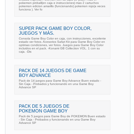
pokemon pinball(en caja e instrucciones) mas 2 cartuchos
pokemon edicion amarillo (funcionando) pokemon rojo(a veces
funciona ). Ver fo
SUPER PACK GAME BOY COLOR,
JUEGOS Y MÁS.
Consola Game Boy Color en caja, con instrucciones, excelente
estado ver fotos. Acesorios Safari Kit para Game Boy Color en
optimas condiciones, ver fotos. Juegos para Game Boy Color
incluidos en el pack. -Konami GB Collection VOL. 1 con su
caja. -Dis
PACK DE 14 JUEGOS DE GAME
BOY ADVANCE
Pack de 14 juegos para Game Boy Advance Buen estado -
Sin Caja - Probados y funcionando en una Game Boy
Advance SP
PACK DE 5 JUEGOS DE
POKEMON GAME BOY
Pack de 5 juegos para Game Boy de POKEMON Buen estado
- Sin Caja - Probados y funcionando en una Game Boy
Advance SP