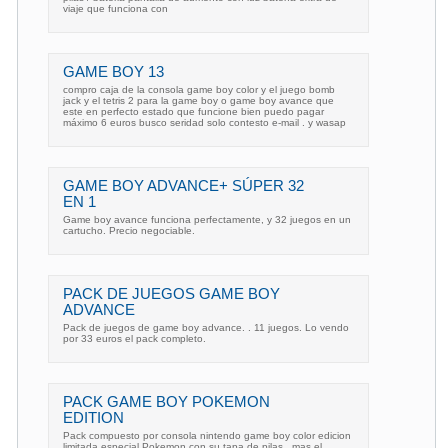
viaje que funciona con
GAME BOY 13
compro caja de la consola game boy color y el juego bomb
jack y el tetris 2 para la game boy o game boy avance que
este en perfecto estado que funcione bien puedo pagar
máximo 6 euros busco seridad solo contesto e-mail . y wasap
GAME BOY ADVANCE+ SÚPER 32
EN 1
Game boy avance funciona perfectamente, y 32 juegos en un
cartucho. Precio negociable.
PACK DE JUEGOS GAME BOY
ADVANCE
Pack de juegos de game boy advance. . 11 juegos. Lo vendo
por 33 euros el pack completo.
PACK GAME BOY POKEMON
EDITION
Pack compuesto por consola nintendo game boy color edicion
limitada especial Pokemon con su tapa de pilas , mas el