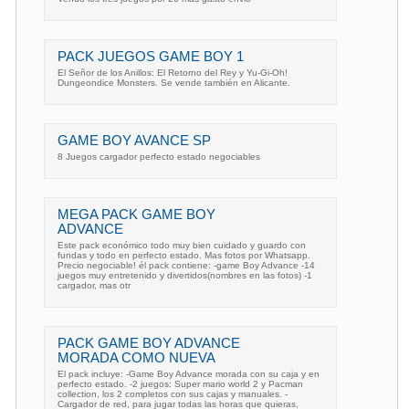
PACK JUEGOS GAME BOY 1
El Señor de los Anillos: El Retorno del Rey y Yu-Gi-Oh!
Dungeondice Monsters. Se vende también en Alicante.
GAME BOY AVANCE SP
8 Juegos cargador perfecto estado negociables
MEGA PACK GAME BOY
ADVANCE
Este pack económico todo muy bien cuidado y guardo con
fundas y todo en perfecto estado. Mas fotos por Whatsapp.
Precio negociable! él pack contiene: -game Boy Advance -14
juegos muy entretenido y divertidos(nombres en las fotos) -1
cargador, mas otr
PACK GAME BOY ADVANCE
MORADA COMO NUEVA
El pack incluye: -Game Boy Advance morada con su caja y en
perfecto estado. -2 juegos: Super mario world 2 y Pacman
collection, los 2 completos con sus cajas y manuales. -
Cargador de red, para jugar todas las horas que quieras,