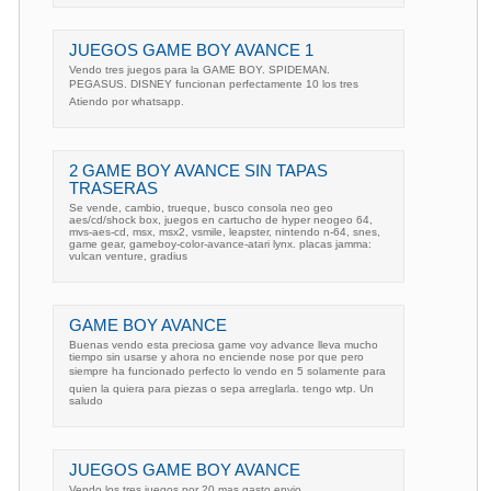
JUEGOS GAME BOY AVANCE 1
Vendo tres juegos para la GAME BOY. SPIDEMAN.
PEGASUS. DISNEY funcionan perfectamente 10 los tres
Atiendo por whatsapp.
2 GAME BOY AVANCE SIN TAPAS
TRASERAS
Se vende, cambio, trueque, busco consola neo geo
aes/cd/shock box, juegos en cartucho de hyper neogeo 64,
mvs-aes-cd, msx, msx2, vsmile, leapster, nintendo n-64, snes,
game gear, gameboy-color-avance-atari lynx. placas jamma:
vulcan venture, gradius
GAME BOY AVANCE
Buenas vendo esta preciosa game voy advance lleva mucho
tiempo sin usarse y ahora no enciende nose por que pero
siempre ha funcionado perfecto lo vendo en 5 solamente para
quien la quiera para piezas o sepa arreglarla. tengo wtp. Un
saludo
JUEGOS GAME BOY AVANCE
Vendo los tres juegos por 20 mas gasto envio