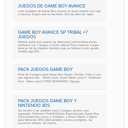
JUEGOS DE GAME BOY AVANCE
Lote completo de Game Boy avance en buen estado con caja
y manual. Según veis en las fotos. Dos de ellos sin cajas.
GAME BOY AVANCE SP TRIBAL +7
JUEGOS
Modelo game boy avance sp tribal para colecionistas pocas
unidades con 7 juegos y funda original Para empezar a jugar
ideal yo de los mejores modelos que se hicieron envio aparte
modelo ags 001
PACK JUEGOS GAME BOY
Pack de 3 juegos para Game Boy Classic, Pocket, Color y creo
que alguna más. - Wario Land: Super Mario Land 3 - Pokémon
Azul - Wario Land 3 POR SEPARADO: 5/juego.
PACK JUEGOS GAME BOY Y
NINTENDO 3DS
Se venden o se cambian estos 2 juegos, juntos o por
separado: Pokemon Pinball Edicion Especial para Game Boy
(15e) totalmente nuevo y completo; y Street Fighter 3 Alpha
para Nintendo 3DS (18e) también nuevo y completo. Se
escuchan ofertas, me interes