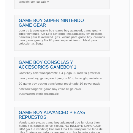
también con su caja y
GAME BOY SUPER NINTENDO
GAME GEAR
Lote de juegos game boy, game boy avanced, game gear y
super nintendo. Un Lote Nintendo (madagascar, kim possible,
hamtaro para la avanced, gex, winnie para game boy, columns
para game gear y fifa 98 para super nintendo. Ideal para
coleccionar. Zona
GAME BOY CONSOLAS Y
ACCESORIOS GAMEBOY 1
Gameboy color transparente + 4 juego 30 maletin protector
para gameboy, gamegear + juegos 10 xploder gb precintado
20 game boy pocket transformer precintado 10 power pack
bateriarecargable game boy color 18 gb color
trustmasterbateria recargable
GAME BOY ADVANCED PIEZAS
REPUESTOS
Vendo pack piezas game boy advanced que funciona bien,
aunque la pantalla se ve oscura. NO INCLUYE CARGADOR
GBA (ya fue vendido) Consola Gba Lila transparente tapa de
pilas / bateria pantalla de aumento con luz batería extra de