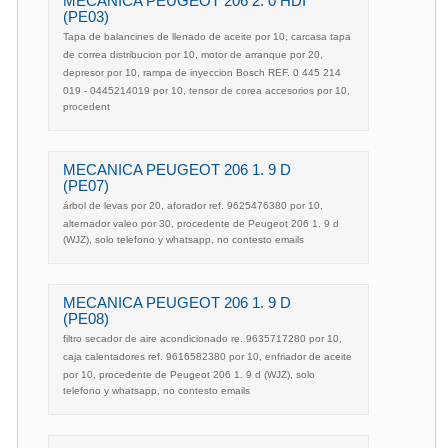
MECANICA PEUGEOT 206 2. 0 HDI
(PE03)
Tapa de balancines de llenado de aceite por 10, carcasa tapa
de correa distribucion por 10, motor de arranque por 20,
depresor por 10, rampa de inyeccion Bosch REF. 0 445 214
019 - 0445214019 por 10, tensor de corea accesorios por 10,
procedent
MECANICA PEUGEOT 206 1. 9 D
(PE07)
árbol de levas por 20, aforador ref. 9625476380 por 10,
alternador valeo por 30, procedente de Peugeot 206 1. 9 d
(WJZ), solo telefono y whatsapp, no contesto emails
MECANICA PEUGEOT 206 1. 9 D
(PE08)
filtro secador de aire acondicionado re. 9635717280 por 10,
caja calentadores ref. 9616582380 por 10, enfriador de aceite
por 10, procedente de Peugeot 206 1. 9 d (WJZ), solo
telefono y whatsapp, no contesto emails