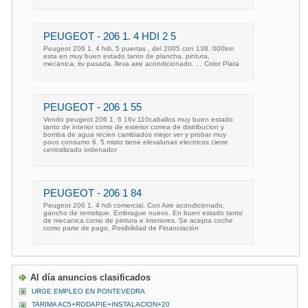
PEUGEOT - 206 1. 4 HDI 2 5
Peugeot 206 1. 4 hdi, 5 puertas , del 2005 con 138. 000km
esta en muy buen estado tanto de plancha, pintura,
mecanica, itv pasada, lleva aire acondicionado. . . Color Plata
PEUGEOT - 206 1 55
Vendo peugeot 206 1. 6 16v 110caballos muy buen estado
tanto de interior como de exterior correa de distribucion y
bomba de agua recien cambiados mejor ver y probar muy
poco consumo 6. 5 misto tiene elevalunas electricos cierre
centralizado ordenador
PEUGEOT - 206 1 84
Peugeot 206 1. 4 hdi comercial. Con Aire acondicionado,
gancho de remolque. Embrague nuevo. En buen estado tanto
de mecanica como de pintura e interiores. Se acepta coche
como parte de pago. Posibilidad de Financiación
Al día anuncios clasificados
URGE EMPLEO EN PONTEVEDRA
TARIMA AC5+RODAPIE+INSTALACION+20