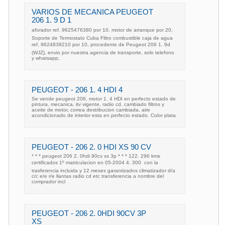
VARIOS DE MECANICA PEUGEOT
206 1. 9 D 1
aforador ref. 9625476380 por 10, motor de arranque por 20,
Soporte de Termostato Cuba Filtro combustible caja de agua
ref. 9624839210 por 10, procedente de Peugeot 206 1. 9d
(WJZ), envio por nuestra agencia de transporte, solo telefono
y whatsapp,
PEUGEOT - 206 1. 4 HDI 4
Se vende peugeot 206, motor 1. 4 HDI en perfecto estado de
pintura, mecanica, itv vigente, radio cd, cambiado filtros y
aceite de motor, correa destribucion cambiada, aire
acondicionado de interior esta en perfecto estado. Color plata
PEUGEOT - 206 2. 0 HDI XS 90 CV
* * * peugeot 206 2. 0hdi 90cv xs 3p * * * 122. 296 kms
certificados 1º matriculacion en 05-2004 4. 300  con la
trasferencia incluida y 12 meses garantizados climatizador d/a
c/c e/e r/e llantas radio cd etc transferencia a nombre del
comprador incl
PEUGEOT - 206 2. 0HDI 90CV 3P
XS