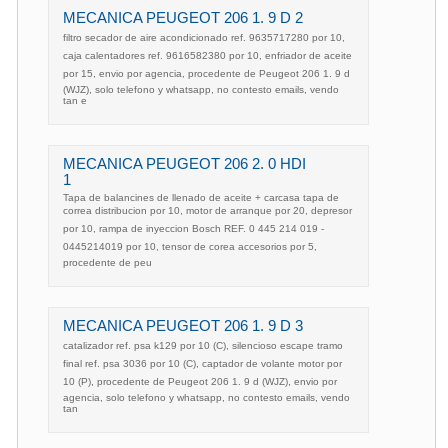
MECANICA PEUGEOT 206 1. 9 D 2
filtro secador de aire acondicionado ref. 9635717280 por 10,
caja calentadores ref. 9616582380 por 10, enfriador de aceite
por 15, envio por agencia, procedente de Peugeot 206 1. 9 d
(WJZ), solo telefono y whatsapp, no contesto emails, vendo
tan e
MECANICA PEUGEOT 206 2. 0 HDI
1
Tapa de balancines de llenado de aceite + carcasa tapa de
correa distribucion por 10, motor de arranque por 20, depresor
por 10, rampa de inyeccion Bosch REF. 0 445 214 019 -
0445214019 por 10, tensor de corea accesorios por 5,
procedente de peu
MECANICA PEUGEOT 206 1. 9 D 3
catalizador ref. psa k129 por 10 (C), silencioso escape tramo
final ref. psa 3036 por 10 (C), captador de volante motor por
10 (P), procedente de Peugeot 206 1. 9 d (WJZ), envio por
agencia, solo telefono y whatsapp, no contesto emails, vendo
tan