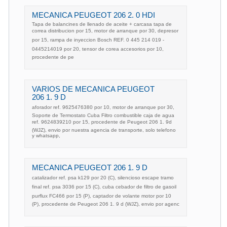
MECANICA PEUGEOT 206 2. 0 HDI
Tapa de balancines de llenado de aceite + carcasa tapa de
correa distribucion por 15, motor de arranque por 30, depresor
por 15, rampa de inyeccion Bosch REF. 0 445 214 019 -
0445214019 por 20, tensor de corea accesorios por 10,
procedente de pe
VARIOS DE MECANICA PEUGEOT
206 1. 9 D
aforador ref. 9625476380 por 10, motor de arranque por 30,
Soporte de Termostato Cuba Filtro combustible caja de agua
ref. 9624839210 por 15, procedente de Peugeot 206 1. 9d
(WJZ), envio por nuestra agencia de transporte, solo telefono
y whatsapp,
MECANICA PEUGEOT 206 1. 9 D
catalizador ref. psa k129 por 20 (C), silencioso escape tramo
final ref. psa 3036 por 15 (C), cuba cebador de filtro de gasoil
purflux FC466 por 15 (P), captador de volante motor por 10
(P), procedente de Peugeot 206 1. 9 d (WJZ), envio por agenc