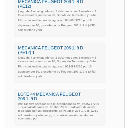
MECANICA PEUGEOT 206 1. 9 D
(PE12)
juego de 4 amortiguadores: 2 delanteros con 2 muelles + 2
traseros todos juntos por 20, Sopote de Termostato y Cuba
Filtro combustible caja de agua ref. 9624839210 por 10,
depresor por 10, procedente de Peugeot 206 1. 9 d (WJZ),
solo telefono y wh
MECANICA PEUGEOT 206 1. 9 D
(PE12) 1
juego de 4 amortiguadores: 2 delanteros con 2 muelles + 2
traseros todos juntos por 20, Sopote de Termostato y Cuba
Filtro combustible caja de agua ref. 9624839210 por 10,
depresor por 10, procedente de Peugeot 206 1. 9 d (WJZ),
solo telefono y wh
LOTE 44 MECANICA PEUGEOT
206 1. 9 D
lote 44: filtro secador de aire acondicionado ref. 9635717280
+ caja calentadores ref. 9616582380 + enfriador de aceite
todo junto por 15, procedente de Peugeot 206 1. 9 d (WJZ),
solo telefono y whatsapp, no contesto emails, vendo tan
economico por