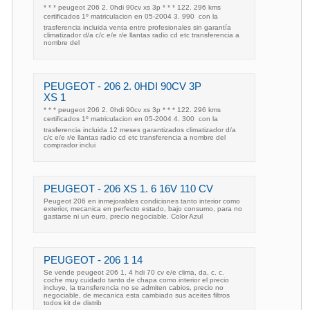
* * * peugeot 206 2. 0hdi 90cv xs 3p * * * 122. 296 kms
certificados 1º matriculacion en 05-2004 3. 990  con la
trasferencia incluida venta entre profesionales sin garantía
climatizador d/a c/c e/e r/e llantas radio cd etc transferencia a
nombre del
PEUGEOT - 206 2. 0HDI 90CV 3P
XS 1
* * * peugeot 206 2. 0hdi 90cv xs 3p * * * 122. 296 kms
certificados 1º matriculacion en 05-2004 4. 300  con la
trasferencia incluida 12 meses garantizados climatizador d/a
c/c e/e r/e llantas radio cd etc transferencia a nombre del
comprador inclui
PEUGEOT - 206 XS 1. 6 16V 110 CV
Peugeot 206 en inmejorables condiciones tanto interior como
exterior, mecanica en perfecto estado, bajo consumo, para no
gastarse ni un euro, precio negociable. Color Azul
PEUGEOT - 206 1 14
Se vende peugeot 206 1, 4 hdi 70 cv e/e clima, da, c. c.
coche muy cuidado tanto de chapa como interior el precio
incluye, la transferencia no se admiten cabios, precio no
negociable, de mecanica esta cambiado sus aceites filtros
todos kit de distrib