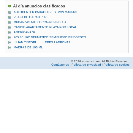
Al día anuncios clasificados
AUTOCENTER PARAGOLPES BMW M-M3-M5
PLAZA DE GARAJE 165
MUDANZAS MALLORCA -PENINSULA
CAMBIO APARTAMENTO PLAYA POR LOCAL
AMERICANA 32
205 65 16C NEUMATICO SEMINUEVO BRIDGESTO
LILIAN TINTORI. . . . . ERES LADRONA?
MADRAS DE 100 ML.
© 2026 armanax.com. All Rights Reserved.
Contáctenos
|
Política de privacidad
|
Política de cookies