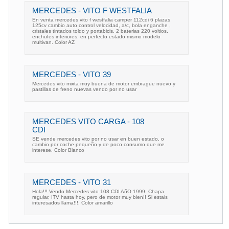
MERCEDES - VITO F WESTFALIA
En venta mercedes vito f westfalia camper 112cdi 6 plazas
125cv cambio auto control velocidad, a/c, bola enganche ,
cristales tintados toldo y portabicis, 2 baterias 220 voltios,
enchufes interiores. en perfecto estado mismo modelo
multivan. Color AZ
MERCEDES - VITO 39
Mercedes vito mixta muy buena de motor embrague nuevo y
pastillas de freno nuevas vendo por no usar
MERCEDES VITO CARGA - 108
CDI
SE vende mercedes vito por no usar en buen estado, o
cambio por coche pequeño y de poco consumo que me
interese. Color Blanco
MERCEDES - VITO 31
Hola!!! Vendo Mercedes vito 108 CDI AñO 1999. Chapa
regular, ITV hasta hoy, pero de motor muy bien!! Si estais
interesados llama!!!. Color amarillo