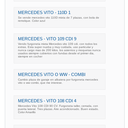
MERCEDES VITO - 110D 1
Se vende mercedes vito 110D mixta de 7 plazas, con bola de
remolque. Color azul
MERCEDES - VITO 109 CDI 9
Vendo furgoneta mixta Mercedes vito 109 cdi. con todos los
extras. Esta super nueba y muy cuidada, uso particular y
nunca cargo mas de 200 kilos. los asientos y moquetas nunca
usados siempre cubiertos con fundas desde el primer dia,
siempre en cocher
MERCEDES VITO O WW - COMBI
Cambio plaza de garaje en albatera por furgoneta mercedes
vito o ww combi, que me interese.
MERCEDES - VITO 108 CDI 4
Mercedes Vito 108 CDI 90 CV. Furgoneta taller, cerrada, con
puerta lateral. Tres plazas. Aire acondicionado. Buen estado.
Color Amarillo