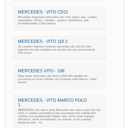
MERCEDES - VITO CD11
Recambio furgoneta mercedes vito cd11 motor, abs, cambio
automatico, frenos, cristales , grupos, radiadores, aire
acondicionado. Color blanca
MERCEDES - VITO 110 2
Se venden asientos traseros mercedes vito 110 dci tres
asientos los tres abatibles se venden los tres juntos precio.
200 euros
MERCEDES VITO - 108
Hola verdo mercedes vito motor 2000 80 caballos se
encuentra en buen estado con 9 plazas color blanco. Color
blanco
MERCEDES - VITO MARCO POLO
1
MERCEDES vito marco polo Mercedes vito marco polo 110 cdi
(102 cv cambio automático) aire acondicionado calefacción
estática con programador digital. abs. techo solar espejos
eléctricos. cierre centralizado con mando. la he cuidado
bastante bien , ha