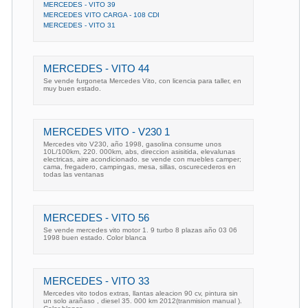
MERCEDES - VITO 39
MERCEDES VITO CARGA - 108 CDI
MERCEDES - VITO 31
MERCEDES - VITO 44
Se vende furgoneta Mercedes Vito, con licencia para taller, en
muy buen estado.
MERCEDES VITO - V230 1
Mercedes vito V230, año 1998, gasolina consume unos
10L/100km, 220. 000km, abs, direccion asisitida, elevalunas
electricas, aire acondicionado. se vende con muebles camper;
cama, fregadero, campingas, mesa, sillas, oscurecederos en
todas las ventanas
MERCEDES - VITO 56
Se vende mercedes vito motor 1. 9 turbo 8 plazas año 03 06
1998 buen estado. Color blanca
MERCEDES - VITO 33
Mercedes vito todos extras, llantas aleacion 90 cv, pintura sin
un solo arañaso , diesel 35. 000 km 2012(tranmision manual ).