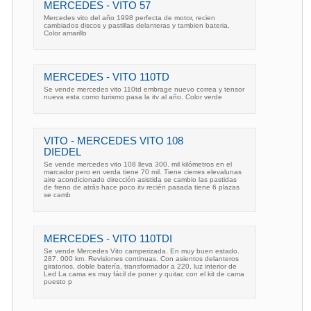
MERCEDES - VITO 57
Mercedes vito del año 1998 perfecta de motor, recien
cambiados discos y pastillas delanteras y tambien bateria.
Color amarillo
MERCEDES - VITO 110TD
Se vende mercedes vito 110td embrage nuevo correa y tensor
nueva esta como turismo pasa la itv al año. Color verde
VITO - MERCEDES VITO 108
DIEDEL
Se vende mercedes vito 108 lleva 300. mil kilómetros en el
marcador pero en verda tiene 70 mil. Tiene cierres elevalunas
aire acondicionado dirección asistida se cambio las pastidas
de freno de atrás hace poco itv recién pasada tiene 6 plazas
se camb
MERCEDES - VITO 110TDI
Se vende Mercedes Vito camperizada. En muy buen estado.
287. 000 km. Revisiones continuas. Con asientos delanteros
giratorios, doble batería, transformador a 220, luz interior de
Led La cama es muy fácil de poner y quitar, con el kit de cama
puesto p