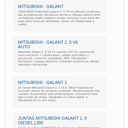
MITSUBISHI - GALANT
LEER BIEN !!!mitsubishi galant 2. 5 V6 en prfectas condicines
aire acondicionado elevalunas electricos airbags radiocd cierre
centralizado amplio maletero acepto vehiculos como parte del
pago paso fotos por whtatsapp. opcion de transportarlo a
cualqu
MITSUBISHI - GALANT 2. 5 V6
AUTO
Mitsubishi Galant 2. 5 V6 24 valvulas 163 CV, asientos de
cuero electricos Y calefactables, cambio automático y
secuencial, control de estabilidad, ABS, Climatizador
Electrónico, espejos electricos, Cubiertas seminuevas, llantas,
impuestos mantenimie
MITSUBISHI - GALANT 1
Se vende Mitsubishi Galant 2. 4 GLS. Motor Gasolina de
inyección directa de consumo contenido. Mecánicamente muy
cuidado, funcionando todo perfectamente. únicamente está
algo tocado de chapa. Equipado con Clima digital, 4
elevalunas de un solo toque,
JUNTAS MITSUBISHI GALANT 1. 8
DIESEL L300
Juego de juntas COMPLETO de motor para mitsubishi galant