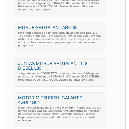
tredia cordia Y hyunday SONATA 1. 800 motor G62D DIESEL.
Referencia AJUSA 52075000. Gastos de envio 10 euros.
Acepto pago por paypal.
MITSUBISHI GALANT AÑO 95
Hola vendo piezas de un mitsubishi galant modelo E55 2. 0
16v 150cv 5 puertas. . por siniestro, , motor con 70000km tipo
4G63, vale para diferentes modelos de coches(eclipse, space,
etc. ) muchas piezas mas. . pregunta por lo que necesites,
pongo una
JUNTAS MITSUBISHI GALANT 1. 8
DIESEL L30
Juego de juntas COMPLETO de motor para mitsubishi galant
tredia cordia Y hyunday SONATA 1. 800 motor G62D DIESEL.
Referencia AJUSA 52075000. Gastos de envio 10 euros.
MOTOR MITSUBISHI GALANT 2 .
4GDI 4G64
Motor mitsubishi galant 2. 4gdi 144cv 4g64. Válido para space
runner, space wagon, l200/triton. Kms garantizados. Historial
de revisiones en servicio oficial. Garantía hasta 12 meses.
Disponemos para este motor de caja de cambio, centralita,
embrague