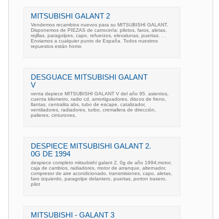
MITSUBISHI GALANT 2
Vendemos recambios nuevos para su MITSUBISHI GALANT.
Disponemos de PIEZAS de carrocería: pilotos, faros, aletas,
rejillas, paragolpes, capo, refuerzos, elevalunas, puertas. . .
Enviamos a cualquier punto de España. Todos nuestros
repuestos están homo
DESGUACE MITSUBISHI GALANT
V
venta depiece MITSUBISHI GALANT V del año 95. asientos,
cuenta kilometro, radio cd, amortiguadores, discos de freno,
llantas, centralita abs, tubo de escape, catalizador,
ventiladores, radiadores, turbo, cremallera de dirección,
palieres, cinturones,
DESPIECE MITSUBISHI GALANT 2.
0G DE 1994
despiece completo mitsubishi galant 2. 0g de año 1994;motor,
caja de cambios, radiadores, motor de arranque, alternador,
compresor de aire acondicionado, transmisiones, capo, aletas,
faro izquierdo, paragolpe delantero, puertas, porton trasero,
pilot
MITSUBISHI - GALANT 3