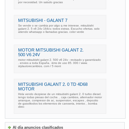
por necesidad. Un saludo gracias
MITSUBISHI - GALANT 7
Se vende o se cambia por algo q me interese. mitsubishi
galant 2. 5 v6 24v 164cv. todos estras. Escucho ofertas. solo
atiendo whatsapp o llamadas gracias. color verde
MOTOR MITSUBISHI GALANT 2.
500 V6 24V
motor mitsubishi galant 2. 500 v6 24v - revisado y garantizado
. envios a toda España. -kms de uso 85. 000 / www.
stylautorecambios. com / 5 mont
MITSUBISHI GALANT 2. 0 TD 4D68
MOTOR
Hola vendo dezpiese de un mitsubishi galant 2. 0 turbo diesel.
tengo todas piesas del coche. , caja cambios, alternador motor
arranque, compresor de ac, suspension, escapes , depozito
de gasoiltodos los elementos de caroseria, interior, , bomba
direc
Al día anuncios clasificados