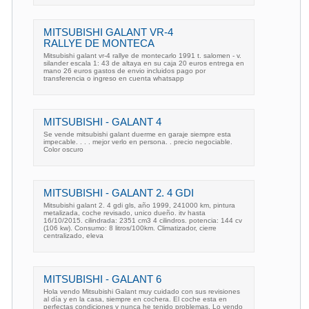
MITSUBISHI GALANT VR-4
RALLYE DE MONTECA
Mitsubishi galant vr-4 rallye de montecarlo 1991 t. salomen - v.
silander escala 1: 43 de altaya en su caja 20 euros entrega en
mano 26 euros gastos de envio incluidos pago por
transferencia o ingreso en cuenta whatsapp
MITSUBISHI - GALANT 4
Se vende mitsubishi galant duerme en garaje siempre esta
impecable. . . . mejor verlo en persona. . precio negociable.
Color oscuro
MITSUBISHI - GALANT 2. 4 GDI
Mitsubishi galant 2. 4 gdi gls, año 1999, 241000 km, pintura
metalizada, coche revisado, unico dueño. itv hasta
16/10/2015. cilindrada: 2351 cm3 4 cilindros. potencia: 144 cv
(106 kw). Consumo: 8 litros/100km. Climatizador, cierre
centralizado, eleva
MITSUBISHI - GALANT 6
Hola vendo Mitsubishi Galant muy cuidado con sus revisiones
al día y en la casa, siempre en cochera. El coche esta en
perfectas condiciones y nunca he tenido problemas. Lo vendo