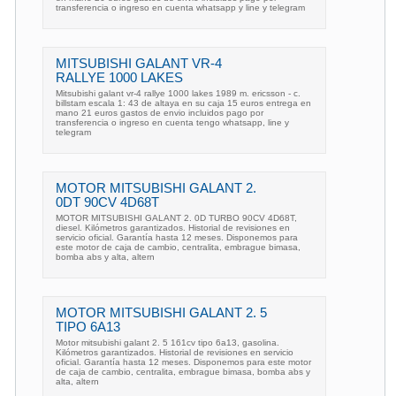
transferencia o ingreso en cuenta whatsapp y line y telegram
MITSUBISHI GALANT VR-4
RALLYE 1000 LAKES
Mitsubishi galant vr-4 rallye 1000 lakes 1989 m. ericsson - c.
billstam escala 1: 43 de altaya en su caja 15 euros entrega en
mano 21 euros gastos de envio incluidos pago por
transferencia o ingreso en cuenta tengo whatsapp, line y
telegram
MOTOR MITSUBISHI GALANT 2.
0DT 90CV 4D68T
MOTOR MITSUBISHI GALANT 2. 0D TURBO 90CV 4D68T,
diesel. Kilómetros garantizados. Historial de revisiones en
servicio oficial. Garantía hasta 12 meses. Disponemos para
este motor de caja de cambio, centralita, embrague bimasa,
bomba abs y alta, altern
MOTOR MITSUBISHI GALANT 2. 5
TIPO 6A13
Motor mitsubishi galant 2. 5 161cv tipo 6a13, gasolina.
Kilómetros garantizados. Historial de revisiones en servicio
oficial. Garantía hasta 12 meses. Disponemos para este motor
de caja de cambio, centralita, embrague bimasa, bomba abs y
alta, altern