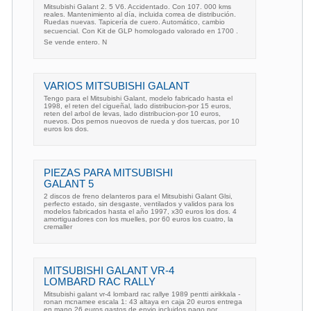
Mitsubishi Galant 2. 5 V6. Accidentado. Con 107. 000 kms
reales. Mantenimiento al día, incluida correa de distribución.
Ruedas nuevas. Tapicería de cuero. Automático, cambio
secuencial. Con Kit de GLP homologado valorado en 1700 .
Se vende entero. N
VARIOS MITSUBISHI GALANT
Tengo para el Mitsubishi Galant, modelo fabricado hasta el
1998, el reten del cigueñal, lado distribucion-por 15 euros,
reten del arbol de levas, lado distribucion-por 10 euros,
nuevos. Dos pernos nueovos de rueda y dos tuercas, por 10
euros los dos.
PIEZAS PARA MITSUBISHI
GALANT 5
2 discos de freno delanteros para el Mitsubishi Galant Glsi,
perfecto estado, sin desgaste, ventilados y validos para los
modelos fabricados hasta el año 1997, x30 euros los dos. 4
amortiguadores con los muelles, por 60 euros los cuatro, la
cremaller
MITSUBISHI GALANT VR-4
LOMBARD RAC RALLY
Mitsubishi galant vr-4 lombard rac rallye 1989 pentti airikkala -
ronan mcnamee escala 1: 43 altaya en caja 20 euros entrega
en mano 26 euros gastos de envio incluidos pago por