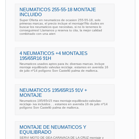
NEUMATICOS 255-55-18 MONTAJE
INCLUIDO
Super Oferta en neumaticos de ocasion 255-55-18, solo
primeras marcas, el precio incluye el montaje!!No dudes en
buscar los neumaticos que necesitas, si no lo tenemos lo
conseguimos! Llamanos y reserva tu cita, la mejor calidad
combinado con una aten
4 NEUMATICOS +4 MONTAJES
195/65R16 91H
Neumaticos usados aptos para itv. diversas marcas. incluye
montaje equilibrado valvulas reciclaje. estamos en avenida 16
de julio nº14 polígono Son Castelló palma de mallorca.
NEUMATICOS 195/65R15 91V +
MONTAJE
Neumaticos 195/65r15 mas montaje-equilibrado-valvulas-
reciclaje- iva incluidos . . estamos en avenida 16 de julio nº14
polígono Son Castelló palma de mallorca.
MONTAJE DE NEUMATICOS Y
EQUILIBRADO
SERVI MOTO DE GEA CARAVACA DE LA CRUZ montaje y