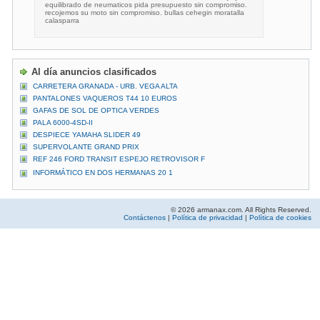
equilibrado de neumaticos pida presupuesto sin compromiso.
recojemos su moto sin compromiso. bullas cehegin moratalla
calasparra
Al día anuncios clasificados
CARRETERA GRANADA - URB. VEGA ALTA
PANTALONES VAQUEROS T44 10 EUROS
GAFAS DE SOL DE OPTICA VERDES
PALA 6000-4SD-II
DESPIECE YAMAHA SLIDER 49
SUPERVOLANTE GRAND PRIX
REF 246 FORD TRANSIT ESPEJO RETROVISOR F
INFORMÁTICO EN DOS HERMANAS 20 1
© 2026 armanax.com. All Rights Reserved.
Contáctenos
|
Política de privacidad
|
Política de cookies