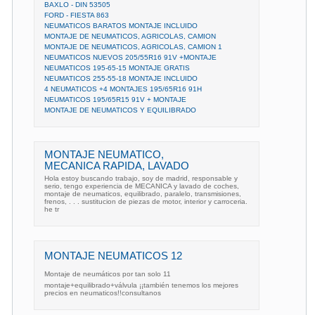
BAXLO - DIN 53505
FORD - FIESTA 863
NEUMATICOS BARATOS MONTAJE INCLUIDO
MONTAJE DE NEUMATICOS, AGRICOLAS, CAMION
MONTAJE DE NEUMATICOS, AGRICOLAS, CAMION 1
NEUMATICOS NUEVOS 205/55R16 91V +MONTAJE
NEUMATICOS 195-65-15 MONTAJE GRATIS
NEUMATICOS 255-55-18 MONTAJE INCLUIDO
4 NEUMATICOS +4 MONTAJES 195/65R16 91H
NEUMATICOS 195/65R15 91V + MONTAJE
MONTAJE DE NEUMATICOS Y EQUILIBRADO
MONTAJE NEUMATICO,
MECANICA RAPIDA, LAVADO
Hola estoy buscando trabajo, soy de madrid, responsable y
serio, tengo experiencia de MECANICA y lavado de coches,
montaje de neumaticos, equilibrado, paralelo, transmisiones,
frenos, . . . sustitucion de piezas de motor, interior y carroceria.
he tr
MONTAJE NEUMATICOS 12
Montaje de neumáticos por tan solo 11
montaje+equilibrado+válvula ¡¡también tenemos los mejores
precios en neumaticos!!consultanos