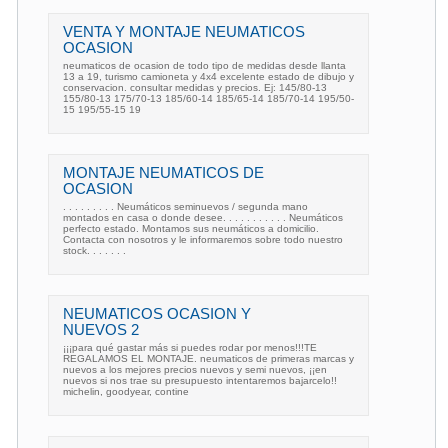
VENTA Y MONTAJE NEUMATICOS
OCASION
neumaticos de ocasion de todo tipo de medidas desde llanta
13 a 19, turismo camioneta y 4x4 excelente estado de dibujo y
conservacion. consultar medidas y precios. Ej: 145/80-13
155/80-13 175/70-13 185/60-14 185/65-14 185/70-14 195/50-
15 195/55-15 19
MONTAJE NEUMATICOS DE
OCASION
. . . . . . . . . Neumáticos seminuevos / segunda mano
montados en casa o donde desee. . . . . . . . . . . Neumáticos
perfecto estado. Montamos sus neumáticos a domicilio.
Contacta con nosotros y le informaremos sobre todo nuestro
stock. . . . . . .
NEUMATICOS OCASION Y
NUEVOS 2
¡¡¡para qué gastar más si puedes rodar por menos!!!TE
REGALAMOS EL MONTAJE. neumaticos de primeras marcas y
nuevos a los mejores precios nuevos y semi nuevos, ¡¡en
nuevos si nos trae su presupuesto intentaremos bajarcelo!!
michelin, goodyear, contine