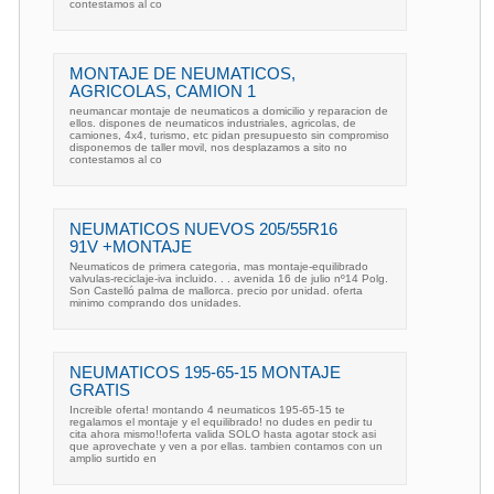
contestamos al co
MONTAJE DE NEUMATICOS,
AGRICOLAS, CAMION 1
neumancar montaje de neumaticos a domicilio y reparacion de
ellos. dispones de neumaticos industriales, agricolas, de
camiones, 4x4, turismo, etc pidan presupuesto sin compromiso
disponemos de taller movil, nos desplazamos a sito no
contestamos al co
NEUMATICOS NUEVOS 205/55R16
91V +MONTAJE
Neumaticos de primera categoria, mas montaje-equilibrado
valvulas-reciclaje-iva incluido. . . avenida 16 de julio nº14 Polg.
Son Castelló palma de mallorca. precio por unidad. oferta
minimo comprando dos unidades.
NEUMATICOS 195-65-15 MONTAJE
GRATIS
Increible oferta! montando 4 neumaticos 195-65-15 te
regalamos el montaje y el equilibrado! no dudes en pedir tu
cita ahora mismo!!oferta valida SOLO hasta agotar stock asi
que aprovechate y ven a por ellas. tambien contamos con un
amplio surtido en