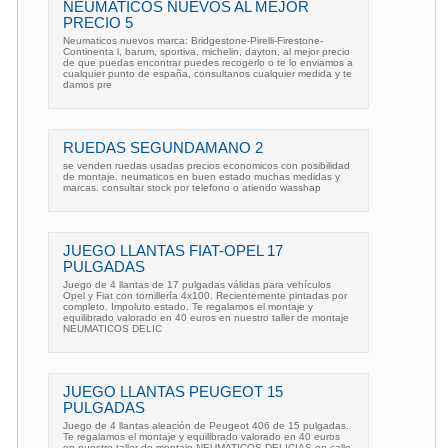
NEUMATICOS NUEVOS AL MEJOR
PRECIO 5
Neumaticos nuevos marca: Bridgestone-Pirelli-Firestone-
Continenta l, barum, sportiva, michelin, dayton, al mejor precio
de que puedas encontrar puedes recogerlo o te lo enviamos a
cualquier punto de españa, consultanos cualquier medida y te
damos pre
RUEDAS SEGUNDAMANO 2
se venden ruedas usadas precios economicos con posibilidad
de montaje. neumaticos en buen estado muchas medidas y
marcas. consultar stock por telefono o atiendo wasshap
JUEGO LLANTAS FIAT-OPEL 17
PULGADAS
Juego de 4 llantas de 17 pulgadas válidas para vehículos
Opel y Fiat con tornillería 4x100. Recientemente pintadas por
completo. Impoluto estado. Te regalamos el montaje y
equilibrado valorado en 40 euros en nuestro taller de montaje
NEUMATICOS DELIC
JUEGO LLANTAS PEUGEOT 15
PULGADAS
Juego de 4 llantas aleación de Peugeot 406 de 15 pulgadas.
Te regalamos el montaje y equilibrado valorado en 40 euros
en nuestro taller de montaje NEUMATICOS DELICIAS en calle