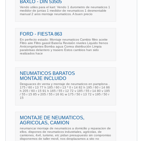
BAXLO - DIN 53505
Vendo utiles para el kart: Vendo 1 durometro de neumaticos 1
medidor de juntas 1 medidor de neumaticos 1 desmontable
manual 2 aros montaje neumaticos. A buen precio
FORD - FIESTA 863
En perfecto estado: Montaje neumaticos Cambio filtro aceite
Filtro aire Filtro gasoil Batería Revisión niveles Liquido frenos
Anticongelantes Bomba agua Correa distribución Limpia
parabrisas delantero y trasero Estos cambios han sido
realizados hace
NEUMATICOS BARATOS
MONTAJE INCLUIDO
Desguaces dn venta y montaje de neumaticos en pamplona .
175 / 60 r 13 77 h 185 / 60 r 13 * 0 r 14 82 h 195 / 60 r 14 86
h 205 / 60 r 15 91 h 165 / 55 r 12 72 v 185 / 55 r 14 80 v 195
/ 55 r 15 85 v 205 / 55 r 16 91 w 175 / 50 r 13 72 v 195 / 50 r
15
MONTAJE DE NEUMATICOS,
AGRICOLAS, CAMION
neumancar montaje de neumaticos a domicilio y reparacion de
ellos. dispones de neumaticos industriales, agricolas, de
camiones, 4x4, turismo, etc pidan presupuesto sin compromiso
disponemos de taller movil, nos desplazamos a sito no