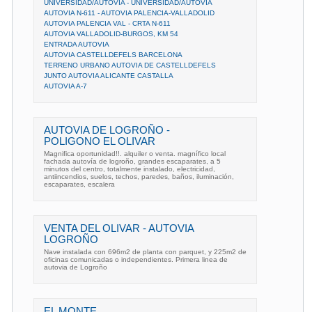
UNIVERSIDAD/AUTOVIA - UNIVERSIDAD/AUTOVIA
AUTOVIA N-611 - AUTOVIA PALENCIA-VALLADOLID
AUTOVIA PALENCIA VAL - CRTA N-611
AUTOVIA VALLADOLID-BURGOS, KM 54
ENTRADA AUTOVIA
AUTOVIA CASTELLDEFELS BARCELONA
TERRENO URBANO AUTOVIA DE CASTELLDEFELS
JUNTO AUTOVIA ALICANTE CASTALLA
AUTOVIA A-7
AUTOVIA DE LOGROÑO -
POLIGONO EL OLIVAR
Magnifica oportunidad!!. alquiler o venta. magnífico local
fachada autovía de logroño, grandes escaparates, a 5
minutos del centro, totalmente instalado, electricidad,
antiincendios, suelos, techos, paredes, baños, iluminación,
escaparates, escalera
VENTA DEL OLIVAR - AUTOVIA
LOGROÑO
Nave instalada con 696m2 de planta con parquet, y 225m2 de
oficinas comunicadas o independientes. Primera linea de
autovia de Logroño
EL MONTE