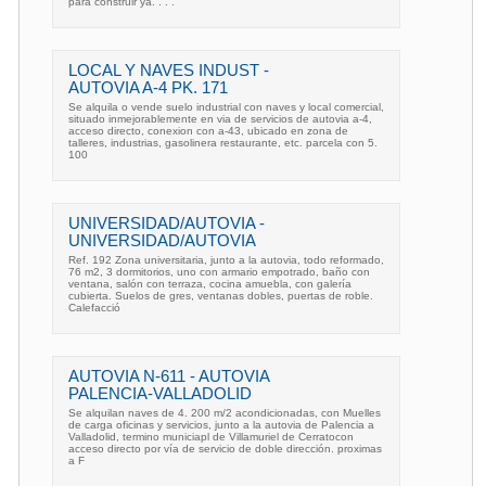
para construir ya. . . .
LOCAL Y NAVES INDUST -
AUTOVIA A-4 PK. 171
Se alquila o vende suelo industrial con naves y local comercial,
situado inmejorablemente en via de servicios de autovia a-4,
acceso directo, conexion con a-43, ubicado en zona de
talleres, industrias, gasolinera restaurante, etc. parcela con 5.
100
UNIVERSIDAD/AUTOVIA -
UNIVERSIDAD/AUTOVIA
Ref. 192 Zona universitaria, junto a la autovia, todo reformado,
76 m2, 3 dormitorios, uno con armario empotrado, baño con
ventana, salón con terraza, cocina amuebla, con galería
cubierta. Suelos de gres, ventanas dobles, puertas de roble.
Calefacció
AUTOVIA N-611 - AUTOVIA
PALENCIA-VALLADOLID
Se alquilan naves de 4. 200 m/2 acondicionadas, con Muelles
de carga oficinas y servicios, junto a la autovia de Palencia a
Valladolid, termino municiapl de Villamuriel de Cerratocon
acceso directo por vía de servicio de doble dirección. proximas
a F