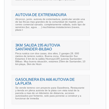
AUTOVIA DE EXTREMADURA
Alcorcon, junto. autovia de extremadura. particular vende una
de las fincas mas grandes de la comunidad de madrid, junto
centro comercial xanadu. completamente vallada, todo tipo de
servicios (luz, agua. . . ) muchisimas instalaciones (naves,
plaza t
3KM SALIDA 195 AUTOVIA
SANTANDER-BILBAO
Finca rustica con dos casas, dos silos, 2 garajes 28. 000
metros de terreno rustico. Buena zona. Orientación Sur.
Estamos 3 km de la salida Hoznayo195 autovia Santander-
Bilbao. Muy buena situación, estamos 25km de Santander, 10
km playa, 3km de Hozn
GASOLINERA EN A66 AUTOVIA DE
LA PLATA
Se vende terreno con proyecto para Gasolinera, Restaurante
y tienda en plena autovia de la plata con vista total de la
parcela a mas de un kilometro de distancia, accesos
autorizados por fomento, solo para ponerse a construir y a
funcionar de inmedia