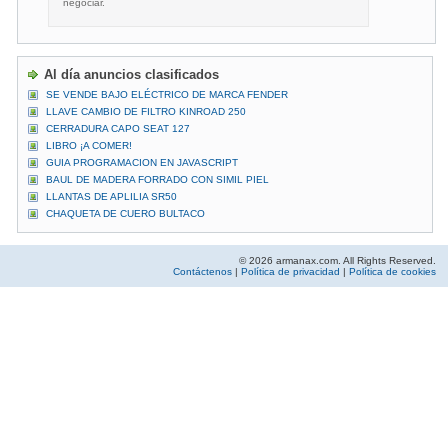
negociar.
Al día anuncios clasificados
SE VENDE BAJO ELÉCTRICO DE MARCA FENDER
LLAVE CAMBIO DE FILTRO KINROAD 250
CERRADURA CAPO SEAT 127
LIBRO ¡A COMER!
GUIA PROGRAMACION EN JAVASCRIPT
BAUL DE MADERA FORRADO CON SIMIL PIEL
LLANTAS DE APLILIA SR50
CHAQUETA DE CUERO BULTACO
© 2026 armanax.com. All Rights Reserved.
Contáctenos
|
Política de privacidad
|
Política de cookies