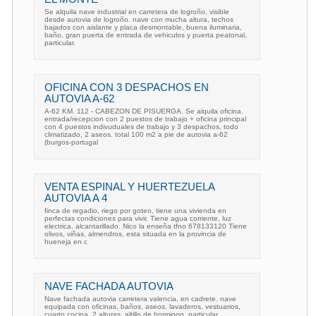
Se alquila nave industrial en carretera de logroño, visible
desde autovia de logroño. nave con mucha altura, techos
bajados con aislante y placa desmontable, buena iluminaria,
baño, gran puerta de entrada de vehiculos y puerta peatonal,
particular.
OFICINA CON 3 DESPACHOS EN
AUTOVIA A-62
A-62 KM. 112 - CABEZON DE PISUERGA. Se alquila oficina.
entrada/recepcion con 2 puestos de trabajo + oficina principal
con 4 puestos indivuduales de trabajo y 3 despachos, todo
climatizado, 2 aseos. total 100 m2 a pie de autovia a-62
(burgos-portugal
VENTA ESPINAL Y HUERTEZUELA
AUTOVIA A 4
finca de regadio, riego por goteo, tiene una vivienda en
perfectas condiciones para vivir. Tiene agua corriente, luz
electrica, alcantarillado. Nico la enseña tfno 678133120 Tiene
olivos, viñas, almendros, esta situada en la provincia de
hueneja en c
NAVE FACHADA AUTOVIA
Nave fachada autovia carretera valencia, en cadrete. nave
equipada con oficinas, baños, aseos, lavaderos, vestuarios,
cuarto cocina. 2 alturas, altillo de hormigon. particular.