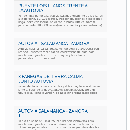
PUENTE LOIS LLANOS FRENTE A
LA AUTOVIA
Vendo finca frente a la autovia bajando el puente de los llanos
a la derecha, 10. 103 metros, tres construcciones a reconstruir,
riego, pozo con molino de viento, arboles frutales, acceso
pavimentado, 195. 000euros(ciento noventa y cinco mil euros)
AUTOVIA - SALAMANCA- ZAMORA
Autovia salamanca-zamora se vende solar de 14000m2 con
licencia , proyecto y con todos los permisos de obra para
montar una gasolinera. . . . con agua y luz informes
personales. . . . . mejor verlo. . . . .
8 FANEGAS DE TIERRA CALMA
JUNTO AUTOVIA
se vende finca de secano en las gabias muy buena situacion
junto al paso de la nueva autovia circunvalacion, zona de
futuro ideal como inversión. se aceptan ofertas razonables
AUTOVIA SALAMANCA - ZAMORA
1
Venta de solar de 14000m2 con licencia y proyecto para
montar una gasolinera en la autovia zamora. salamanca. . . . .
. informes personales. . . . . . con todos los permisos de obra