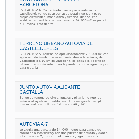
BARCELONA
C-31 AUTOVIA. Con entrada directa por la autovia de
castelldefels vendo solar con agua potablr de red y pozo
propio electricidad. monofasica y trifasica, urbano, con
actividad, superficie aproximadamente 20. 000 m2 se paga i.
b. i urbano, esta dentro
TERRENO URBANO AUTOVIA DE
CASTELLDEFELS
C-31 AUTOVIA. Terreno de aproximadamente 20. 000 m2 con
agua red electricidad, acceso directo desde la autovia, de
Castelldefels a 10 km de Barcelona, se paga i. b. i por finca
urbana, transporte urbano en la puerta, pozo de agua propio
para regar ja
JUNTO AUTOVIA ALICANTE
CASTALLA
Se vende terreno de olivos, frutales y pinar junto rotonda
autovia alcoy-alicante salida castalla cerca gasolinera, ptda
barranc del porc poligono 14 parcela 96 y 101.
AUTOVIA A-7
se alquila una parcela de 14. 000 metros para campa de
camiones o materiales y con dos puertas de entrada y dando
a la autovia A-7, toda cercada con luz y agua, precio a