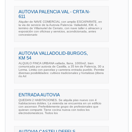
AUTOVIA PALENCIA VAL - CRTA N-
611
Alquiler de NAVE COMERCIAL con amplio ESCAPARATE, en
la via de servicio de la Autovia Palencia- Valladolid, KM. 4,
termino de Villamuriel de Cerrato, con nave taller o almacen y
exposición con oficinas y servicios, acondicionada, antes
concesionario
AUTOVIA VALLADOLID-BURGOS,
KM 54
ALQUILO FINCA URBANA vallada, llana, 1000m2, bien
comunicada por autovia de Castilla, a 35 km de Palencia, 30 a
Lerma. Limita con parcelas y carretera entrada pueblo. Permite
diversas posibilidades: cultivos tradicionales y hortalizas (ribera
río Arl
ENTRADA AUTOVIA
QUEDAN 2 HABITACIONES. Se alquila piso nuevo con 4
habitaciones dobles. La vivienda se encuentra en un edificio
con ascensor. Preferiblemente grupo de profesionales que
quieran compartir. Tiene cocina nueva con todos los
electrodomesticos. Todos los
AUTOVIA CASTELLDEFELS