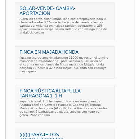
SOLAR-VENDE- CAMBIA-
APORTACION
Aldea los perez. solar urbano llano con anteproyecto para 9
chalet adosados 977m de techo a pie de carretera venta o
cambia por vivienda en malaga tambien aportacion al 25%
aprox. termino municipal sevilla lindando con malaga roda de
andalucia cercan
FINCA EN MAJADAHONDA
finca rustica de aproximadamente 21000 metros en el termino
municipal de majadahonda , para localizar su situacion se
encuentra en los planos de fincas rustica de Majadahonda
poligono 12 parcela 42 prado majuquera, linda con el arroyo
majunquera
FINCA RÚSTICA ALTAFULLA
TARRAGONA 1. 1 H
superfície total: 1. 1 hectarea ubicada en zona plana de
Altafulla camí de Cametes Partida la Cabana en Termino
Municipal de Tarragona (Altafulla) Finca Rústica con 2 casitas
de campo, 2 barbacoas de piedra, árboles con riego por
goteo, Pozo con una
(((((((PARAJE LOS