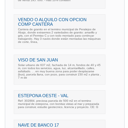
de venta 195. 000. - mas 10% comision
VENDO O ALQUILO CON OPCION
COMP CANTERA
Cantera de granito en el termino municipal de Peralejos de
Abajo, donde extraemos 2 variedades de granito: amarillo y
gris, con el Permiso C y con todo montado para continuar
trabajando. Hay 3 naves donde están montadas las máquinas
de corte, línea,
VISO DE SAN JUAN
Solar urbano de 637 m2, fachada de 14 m, fondos de 40 y 45
m, con todos los servicios, agua, luz, alcantarillado, calles,
asfaltado. . . en muy buena zona para poder desplazarse
(bus), parcela llana, con pozo, para construir 150 m2 x planta ,
7 m de
ESTEPONA OESTE - VAL
Ref: 302884. preciosa parcela de 500 m2 en el termino
municipal de estepona, con bonitas vistas al mar y preparada
para construir, estudio geotecnico, licencia y proyecto. CE: G
NAVE DE BANCO 17