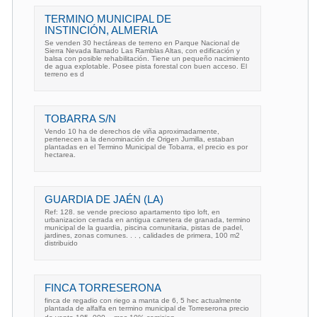
TERMINO MUNICIPAL DE
INSTINCIÓN, ALMERIA
Se venden 30 hectáreas de terreno en Parque Nacional de
Sierra Nevada llamado Las Ramblas Altas, con edificación y
balsa con posible rehabilitación. Tiene un pequeño nacimiento
de agua explotable. Posee pista forestal con buen acceso. El
terreno es d
TOBARRA S/N
Vendo 10 ha de derechos de viña aproximadamente,
pertenecen a la denominación de Origen Jumilla, estaban
plantadas en el Termino Municipal de Tobarra, el precio es por
hectarea.
GUARDIA DE JAÉN (LA)
Ref: 128. se vende precioso apartamento tipo loft, en
urbanizacion cerrada en antigua carretera de granada, termino
municipal de la guardia, piscina comunitaria, pistas de padel,
jardines, zonas comunes. . . , calidades de primera, 100 m2
distribuido
FINCA TORRESERONA
finca de regadio con riego a manta de 6, 5 hec actualmente
plantada de alfalfa en termino municipal de Torreserona precio