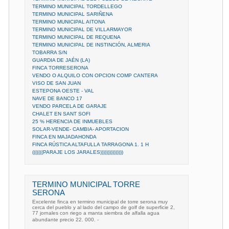
TERMINO MUNICIPAL TORDELLEGO
TERMINO MUNICIPAL SARIÑENA
TERMINO MUNICIPAL AITONA
TERMINO MUNICIPAL DE VILLARMAYOR
TERMINO MUNICIPAL DE REQUENA
TERMINO MUNICIPAL DE INSTINCIÓN, ALMERIA
TOBARRA S/N
GUARDIA DE JAÉN (LA)
FINCA TORRESERONA
VENDO O ALQUILO CON OPCION COMP CANTERA
VISO DE SAN JUAN
ESTEPONA OESTE - VAL
NAVE DE BANCO 17
VENDO PARCELA DE GARAJE
CHALET EN SANT SOFI
25 % HERENCIA DE INMUEBLES
SOLAR-VENDE- CAMBIA- APORTACION
FINCA EN MAJADAHONDA
FINCA RÚSTICA ALTAFULLA TARRAGONA 1. 1 H
(((((((PARAJE LOS JARALES)))))))))))))))
TERMINO MUNICIPAL TORRE
SERONA
Excelente finca en termino municipal de torre serona muy
cerca del pueblo y al lado del campo de golf de superficie 2,
77 jornales con riego a manta siembra de alfalla agua
abundante precio 22. 000. -