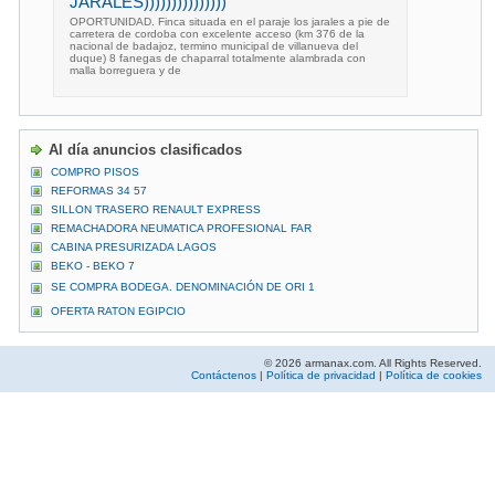
JARALES)))))))))))))))
OPORTUNIDAD. Finca situada en el paraje los jarales a pie de
carretera de cordoba con excelente acceso (km 376 de la
nacional de badajoz, termino municipal de villanueva del
duque) 8 fanegas de chaparral totalmente alambrada con
malla borreguera y de
Al día anuncios clasificados
COMPRO PISOS
REFORMAS 34 57
SILLON TRASERO RENAULT EXPRESS
REMACHADORA NEUMATICA PROFESIONAL FAR
CABINA PRESURIZADA LAGOS
BEKO - BEKO 7
SE COMPRA BODEGA. DENOMINACIÓN DE ORI 1
OFERTA RATON EGIPCIO
© 2026 armanax.com. All Rights Reserved.
Contáctenos
|
Política de privacidad
|
Política de cookies