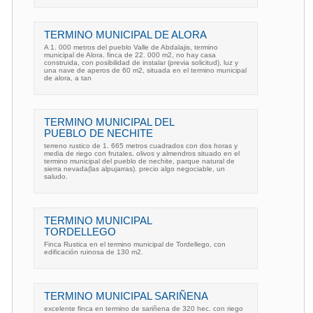
TERMINO MUNICIPAL DE ALORA
A 1. 000 metros del pueblo Valle de Abdalajis, termino
municipal de Alora. finca de 22. 000 m2, no hay casa
construida, con posibilidad de instalar (previa solicitud), luz y
una nave de aperos de 60 m2, situada en el termino municipal
de alora, a tan
TERMINO MUNICIPAL DEL
PUEBLO DE NECHITE
terreno rustico de 1. 665 metros cuadrados con dos horas y
media de riego con frutales, olivos y almendros situado en el
termino municipal del pueblo de nechite, parque natural de
sierra nevada(las alpujarras). precio algo negociable, un
saludo.
TERMINO MUNICIPAL
TORDELLEGO
Finca Rustica en el termino municipal de Tordellego, con
edificación ruinosa de 130 m2.
TERMINO MUNICIPAL SARIÑENA
excelente finca en termino de sariñena de 320 hec. con riego