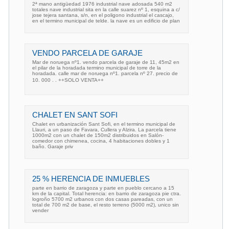
2ª mano antigüedad 1976 industrial nave adosada 540 m2
totales nave industrial sita en la calle suarez nº 1, esquina a c/
jose tejera santana, s/n, en el poligono industrial el cascajo,
en el termino municipal de telde. la nave es un edificio de plan
VENDO PARCELA DE GARAJE
Mar de noruega nº1. vendo parcela de garaje de 11, 45m2 en
el pilar de la horadada termino municipal de torre de la
horadada. calle mar de noruega nº1. parcela nº 27. precio de
10. 000 . . ++SOLO VENTA++
CHALET EN SANT SOFI
Chalet en urbanización Sant Sofi, en el termino municipal de
Llauri, a un paso de Favara, Cullera y Alzira. La parcela tiene
1000m2 con un chalet de 150m2 distribuidos en Salón-
comedor con chimenea, cocina, 4 habitaciones dobles y 1
baño. Garaje priv
25 % HERENCIA DE INMUEBLES
parte en barrio de zaragoza y parte en pueblo cercano a 15
km de la capital. Total herencia: en barrio de zaragoza pie ctra.
logroño 5700 m2 urbanos con dos casas pareadas, con un
total de 700 m2 de base, el resto terreno (5000 m2), unico sin
vender