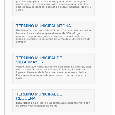
por pivots apoyada con aspersion y una parte con riego a
manta, nave con maquinaria, taller, varias viviendas para los
obreros sala de bonbas, bascula de pesaje, pantano, luz etc. .
. preci
TERMINO MUNICIPAL AITONA
Excelente finca en venta de 8, 5 hec a 3 km de aitona, camino
hasta la finca asfaltado, gran almacen de 300 m2, gran
pantano, riego gota a gota monitorizado, actualmente sin
arboles, excelente tierra, precio de venta 320. 000 mas 5% de
comision
TERMINO MUNICIPAL DE
VILLARMAYOR
Vendo unas 220 Hectáreas de finca arbolada de encinas, bien
cercada, con 5 cercados interiores, 4 charcas, 2 naves en
lugares diferentes de la finca, con casa de recreo y piscina.
Finca ganadera, apropiada para vacuno, porcino, equino y
ovino.
TERMINO MUNICIPAL DE
REQUENA
finca rustica de 13 Has. de las cuales aproximadamente 8 son
de cultivo y las restantes de monte