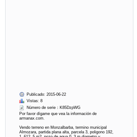
Publicado: 2015-06-22
Vistas: 8
Número de serie：K85DzpWG
Por favor dígame que vea la información de
armanax.com.
Vendo terreno en Monzalbarba, termino municipal
Almozara, partida plana alta, parcela 3, poligono 192,
1. 612, 5 m2, pozo de agua 0, 3 m diametro y