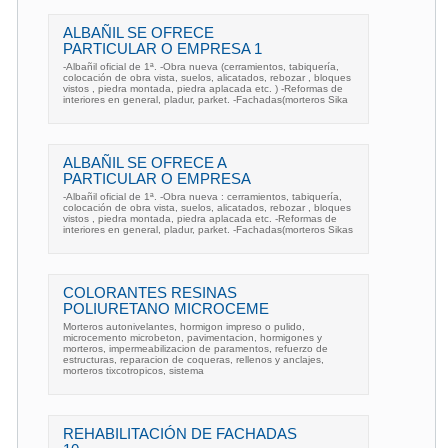
ALBAÑIL SE OFRECE
PARTICULAR O EMPRESA 1
-Albañil oficial de 1ª. -Obra nueva (cerramientos, tabiquería,
colocación de obra vista, suelos, alicatados, rebozar , bloques
vistos , piedra montada, piedra aplacada etc. ) -Reformas de
interiores en general, pladur, parket. -Fachadas(morteros Sika
ALBAÑIL SE OFRECE A
PARTICULAR O EMPRESA
-Albañil oficial de 1ª. -Obra nueva : cerramientos, tabiquería,
colocación de obra vista, suelos, alicatados, rebozar , bloques
vistos , piedra montada, piedra aplacada etc. -Reformas de
interiores en general, pladur, parket. -Fachadas(morteros Sikas
COLORANTES RESINAS
POLIURETANO MICROCEME
Morteros autonivelantes, hormigon impreso o pulido,
microcemento microbeton, pavimentacion, hormigones y
morteros, impermeabilizacion de paramentos, refuerzo de
estructuras, reparacion de coqueras, rellenos y anclajes,
morteros tixcotropicos, sistema
REHABILITACIÓN DE FACHADAS