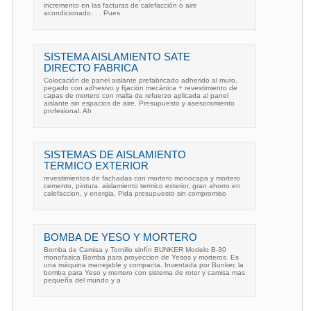
incremento en las facturas de calefacción o aire
acondicionado. . . Pues
SISTEMA AISLAMIENTO SATE
DIRECTO FABRICA
Colocación de panel aislante prefabricado adherido al muro,
pegado con adhesivo y fijación mecánica + revestimiento de
capas de mortero con malla de refuerzo aplicada al panel
aislante sin espacios de aire. Presupuesto y asesoramiento
profesional. Ah
SISTEMAS DE AISLAMIENTO
TERMICO EXTERIOR
revestimientos de fachadas con mortero monocapa y mortero
cemento, pintura. aislamiento termico exterior, gran ahorro en
calefaccion, y energia, Pida presupuesto sin compromiso
BOMBA DE YESO Y MORTERO
Bomba de Camisa y Tornillo sinfín BUNKER Modelo B-30
monofasica Bomba para proyeccion de Yesos y morteros. Es
una máquina manejable y compacta. Inventada por Bunker, la
bomba para Yeso y mortero con sistema de rotor y camisa mas
pequeña del mundo y a