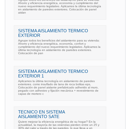
Ahorro y eficiencia energética, economía y cumplimiento del
nuevo requerimiento legislativo. Aplicamos la última tecnología
en aislamiento de paredes exteriores. Colocación de panel
aislan
SISTEMA AISLAMIENTO TERMICO
EXTERIOR
Agrupe todos los beneficios del aislamiento para su vivienda:
Ahorro y eficiencia energética, economía, confort y
cumplimiento del nuevo requerimiento legislativo. Aplicamos la
última tecnología en aislamiento de paredes exteriores.
Colocación de pan
SISTEMA AISLAMIENTO TERMICO
EXTERIOR 1
Aplicamos la última tecnología en aislamiento de paredes
exteriores. como insuflado de lana de roca bolitas eps,
Colocación de panel aislante prefabricado adherido al muro,
pegado con adhesivo y fijación mecánica + revestimiento de
capas de mortero c
TECNICO EN SISTEMA
AISLAMIENTO SATE
Quiere mejorar la eficiencia energética de su hogar? En la
actualidad, la mayoría de las viviendas pierden entre un 25 y
30% del calor a través de las paredes, lo que lleva a un