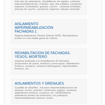
todo tipo de aislamiento, rehabilitacion de tejados, cubiertas,
impermeabilizaciones, onduline, teja, tela asfaltica, canalones,
bajantes, humedades, goteras, caucho , cubiertas invertidas,
pinturas de caucho, canalones, bajantes, trabajos verticales
AISLAMIENTO
IMPERMEABILIZACIÓN
FACHADAS 1
Sistema Aislamiento Térmico Exterior SATE. Revestimiento
acrílico en una amplia gama de colores.
REHABILITACION DE FACHADAS.
YESOS, MORTERO
empresa dedicada a la rehabilitacion de fachadas,
proyectados de yesos, morteros y monocapas. aislamientos
termicos, acusticos. morteros hidrofugados, impermeables,
termicos, cal, . . .
AISLAMIENTOS Y DRENAJES
Cuadrilla de albañiles , hacemos impermeabilizaciones de
terrazas, techos, paredes, chimeneas, tejados, ventanas,
aislamientos termicos, acusticos, etc. SATE(Sistema
aislamiento termico de exteriores), con poliespan.
Impermeabilizamos sotanos, muros,