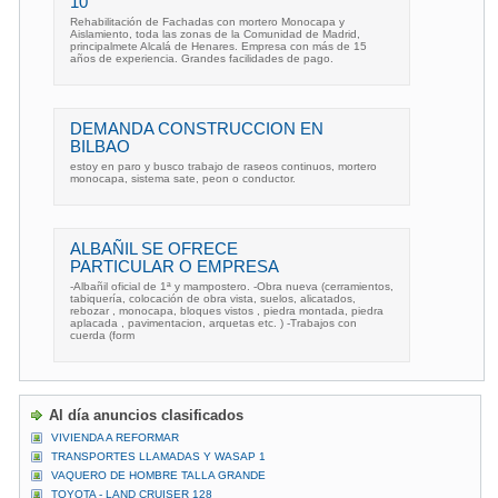
10
Rehabilitación de Fachadas con mortero Monocapa y
Aislamiento, toda las zonas de la Comunidad de Madrid,
principalmete Alcalá de Henares. Empresa con más de 15
años de experiencia. Grandes facilidades de pago.
DEMANDA CONSTRUCCION EN
BILBAO
estoy en paro y busco trabajo de raseos continuos, mortero
monocapa, sistema sate, peon o conductor.
ALBAÑIL SE OFRECE
PARTICULAR O EMPRESA
-Albañil oficial de 1ª y mampostero. -Obra nueva (cerramientos,
tabiquería, colocación de obra vista, suelos, alicatados,
rebozar , monocapa, bloques vistos , piedra montada, piedra
aplacada , pavimentacion, arquetas etc. ) -Trabajos con
cuerda (form
Al día anuncios clasificados
VIVIENDA A REFORMAR
TRANSPORTES LLAMADAS Y WASAP 1
VAQUERO DE HOMBRE TALLA GRANDE
TOYOTA - LAND CRUISER 128