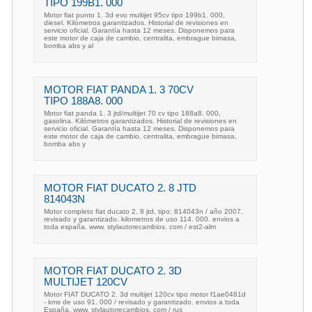
TIPO 199B1. 000
Motor fiat punto 1. 3d evo multijet 95cv tipo 199b1. 000,
diesel. Kilómetros garantizados. Historial de revisiones en
servicio oficial. Garantía hasta 12 meses. Disponemos para
este motor de caja de cambio, centralita, embrague bimasa,
bomba abs y al
MOTOR FIAT PANDA 1. 3 70CV
TIPO 188A8. 000
Motor fiat panda 1. 3 jtd/multijet 70 cv tipo 188a8. 000,
gasolina. Kilómetros garantizados. Historial de revisiones en
servicio oficial. Garantía hasta 12 meses. Disponemos para
este motor de caja de cambio, centralita, embrague bimasa,
bomba abs y
MOTOR FIAT DUCATO 2. 8 JTD
814043N
Motor completo fiat ducato 2. 8 jtd. tipo: 814043n / año 2007.
revisado y garantizado. kilometros de uso 114. 000. envios a
toda españa. www. stylautorecambios. com / est2-alm
MOTOR FIAT DUCATO 2. 3D
MULTIJET 120CV
Motor FIAT DUCATO 2. 3d multijet 120cv tipo motor f1ae0481d
- kms de uso 91. 000 / revisado y garantizado. envios a toda
España. www. stylautorecambios. com / rus