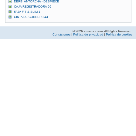
DERBI ANTORCHA - DESPIECE
CAJA REGISTRADORA 66
FAJA FIT & SLIM 1
CINTA DE CORRER 243
© 2026 armanax.com. All Rights Reserved.
Contáctenos
|
Política de privacidad
|
Política de cookies