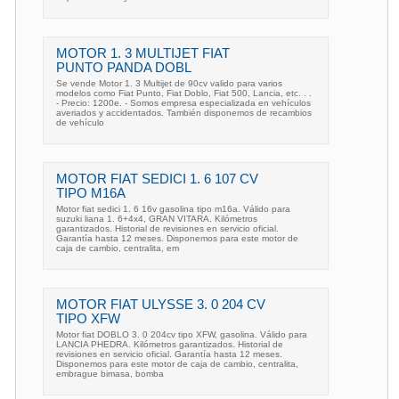
MOTOR 1. 3 MULTIJET FIAT
PUNTO PANDA DOBL
Se vende Motor 1. 3 Multijet de 90cv valido para varios
modelos como Fiat Punto, Fiat Doblo, Fiat 500, Lancia, etc. . .
- Precio: 1200e. - Somos empresa especializada en vehículos
averiados y accidentados. También disponemos de recambios
de vehículo
MOTOR FIAT SEDICI 1. 6 107 CV
TIPO M16A
Motor fiat sedici 1. 6 16v gasolina tipo m16a. Válido para
suzuki liana 1. 6+4x4, GRAN VITARA. Kilómetros
garantizados. Historial de revisiones en servicio oficial.
Garantía hasta 12 meses. Disponemos para este motor de
caja de cambio, centralita, em
MOTOR FIAT ULYSSE 3. 0 204 CV
TIPO XFW
Motor fiat DOBLO 3. 0 204cv tipo XFW, gasolina. Válido para
LANCIA PHEDRA. Kilómetros garantizados. Historial de
revisiones en servicio oficial. Garantía hasta 12 meses.
Disponemos para este motor de caja de cambio, centralita,
embrague bimasa, bomba