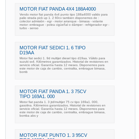
MOTOR FIAT PANDA 4X4 188A4000
Vendo motor fiat panda 4x4 punto tipo 188a4000 valido para
palio strada pick up 1. 2 60cv tambien disponemos de :
colector admisión - egr - motor arranque - bimasa - volante
motor- embrague - polea cigüeñal o dámper - refrigerador egr -
turbo - senso
MOTOR FIAT SEDICI 1. 6 TIPO
D19AA
Motor fiat sedici 1. 9d multijet diesel tipo d19aa. Válido para
suzuki sx4. Kilómetros garantizados. Historial de revisiones en
servicio oficial. Garantía hasta 12 meses. Disponemos para
este motor de caja de cambio, centralita, embrague bimasa,
bomb
MOTOR FIAT PANDA 1. 3 75CV
TIPO 169A1. 000
Motor fiat panda 1. 3 jtd/multijet 75 cv tipo 169a1. 000,
gasolina. Kilómetros garantizados. Historial de revisiones en
servicio oficial. Garantía hasta 12 meses. Disponemos para
este motor de caja de cambio, centralita, embrague bimasa,
bomba abs y
MOTOR FIAT PUNTO 1. 3 95CV