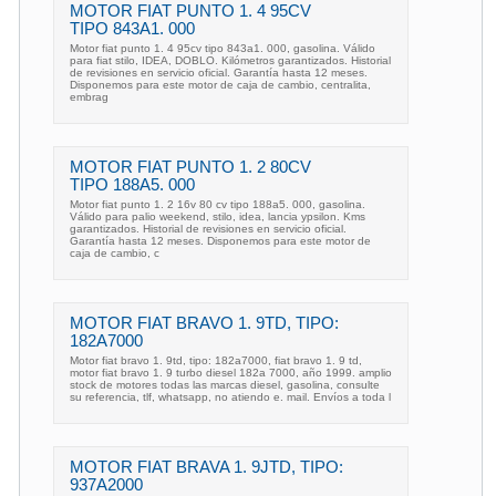
MOTOR FIAT PUNTO 1. 4 95CV
TIPO 843A1. 000
Motor fiat punto 1. 4 95cv tipo 843a1. 000, gasolina. Válido
para fiat stilo, IDEA, DOBLO. Kilómetros garantizados. Historial
de revisiones en servicio oficial. Garantía hasta 12 meses.
Disponemos para este motor de caja de cambio, centralita,
embrag
MOTOR FIAT PUNTO 1. 2 80CV
TIPO 188A5. 000
Motor fiat punto 1. 2 16v 80 cv tipo 188a5. 000, gasolina.
Válido para palio weekend, stilo, idea, lancia ypsilon. Kms
garantizados. Historial de revisiones en servicio oficial.
Garantía hasta 12 meses. Disponemos para este motor de
caja de cambio, c
MOTOR FIAT BRAVO 1. 9TD, TIPO:
182A7000
Motor fiat bravo 1. 9td, tipo: 182a7000, fiat bravo 1. 9 td,
motor fiat bravo 1. 9 turbo diesel 182a 7000, año 1999. amplio
stock de motores todas las marcas diesel, gasolina, consulte
su referencia, tlf, whatsapp, no atiendo e. mail. Envíos a toda l
MOTOR FIAT BRAVA 1. 9JTD, TIPO:
937A2000