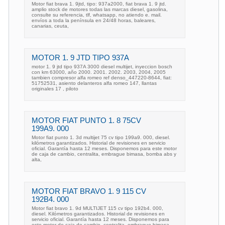
Motor fiat brava 1. 9jtd, tipo: 937a2000, fiat brava 1. 9 jtd.
amplio stock de motores todas las marcas diesel, gasolina,
consulte su referencia, tlf, whatsapp, no atiendo e. mail.
envíos a toda la península en 24/48 horas, baleares,
canarias, ceuta,
MOTOR 1. 9 JTD TIPO 937A
motor 1. 9 jtd tipo 937A 3000 diesel multijet, inyeccion bosch
con km 63000, año 2000. 2001. 2002. 2003, 2004, 2005
tambien compresor alfa romeo ref denso_447220-8644, fiat:
51752531, asiento delanteros alfa romeo 147, llantas
originales 17 , piloto
MOTOR FIAT PUNTO 1. 8 75CV
199A9. 000
Motor fiat punto 1. 3d multijet 75 cv tipo 199a9. 000, diesel.
kilómetros garantizados. Historial de revisiones en servicio
oficial. Garantía hasta 12 meses. Disponemos para este motor
de caja de cambio, centralita, embrague bimasa, bomba abs y
alta,
MOTOR FIAT BRAVO 1. 9 115 CV
192B4. 000
Motor fiat bravo 1. 9d MULTIJET 115 cv tipo 192b4. 000,
diesel. Kilómetros garantizados. Historial de revisiones en
servicio oficial. Garantía hasta 12 meses. Disponemos para
este motor de caja de cambio, centralita, embrague bimasa,