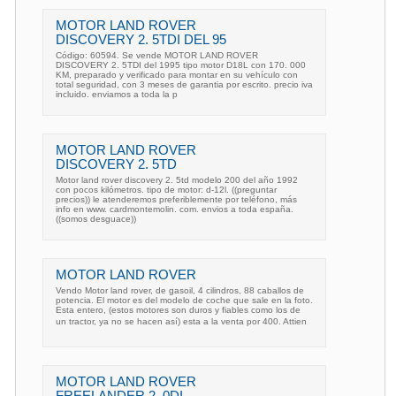
MOTOR LAND ROVER
DISCOVERY 2. 5TDI DEL 95
Código: 60594. Se vende MOTOR LAND ROVER
DISCOVERY 2. 5TDI del 1995 tipo motor D18L con 170. 000
KM, preparado y verificado para montar en su vehículo con
total seguridad, con 3 meses de garantia por escrito. precio iva
incluido. enviamos a toda la p
MOTOR LAND ROVER
DISCOVERY 2. 5TD
Motor land rover discovery 2. 5td modelo 200 del año 1992
con pocos kilómetros. tipo de motor: d-12l. ((preguntar
precios)) le atenderemos preferiblemente por teléfono, más
info en www. cardmontemolin. com. envios a toda españa.
((somos desguace))
MOTOR LAND ROVER
Vendo Motor land rover, de gasoil, 4 cilindros, 88 caballos de
potencia. El motor es del modelo de coche que sale en la foto.
Esta entero, (estos motores son duros y fiables como los de
un tractor, ya no se hacen así) esta a la venta por 400. Attien
MOTOR LAND ROVER