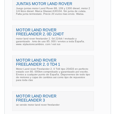
JUNTAS MOTOR LAND ROVER
Juego juntas motor Land Rover 88, 109 y 1300 diesel, motor 2
1/4 litros diesel. Marca Glasser A30104. Sin junta de culata.
Falta junta termostato. Precio 20 euros mas envio. Watsa.
MOTOR LAND ROVER
FREELANDER 2. 0D 224DT
motor land rover freelander 2. 0d 224dt / revisado y
garantizado . kms de uso 85. 000 / envios a toda España.
www. stylautorecambios. com / est rus
MOTOR LAND ROVER
FREELANDER 2. 0 TD4 1
Motor Land rover Freelander 2. 0 Td4 tipo 204D3 en perfecto
estado con 80. 000km comprobado y garantizado por escrito.
Envios a cualquier punto de España. Disponemos de todo tipo
de motores y cajas de cambios asi como tipo de repuestos
para toda clas
MOTOR LAND ROVER
FREELANDER 3
se vende motor land rover freelander