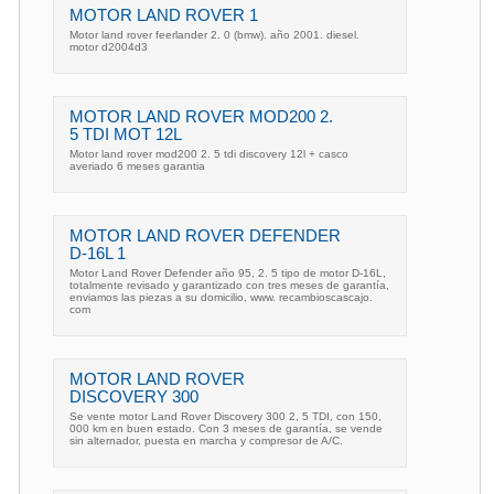
MOTOR LAND ROVER 1
Motor land rover feerlander 2. 0 (bmw). año 2001. diesel.
motor d2004d3
MOTOR LAND ROVER MOD200 2.
5 TDI MOT 12L
Motor land rover mod200 2. 5 tdi discovery 12l + casco
averiado 6 meses garantia
MOTOR LAND ROVER DEFENDER
D-16L 1
Motor Land Rover Defender año 95, 2. 5 tipo de motor D-16L,
totalmente revisado y garantizado con tres meses de garantía,
enviamos las piezas a su domicilio, www. recambioscascajo.
com
MOTOR LAND ROVER
DISCOVERY 300
Se vente motor Land Rover Discovery 300 2, 5 TDI, con 150,
000 km en buen estado. Con 3 meses de garantía, se vende
sin alternador, puesta en marcha y compresor de A/C.