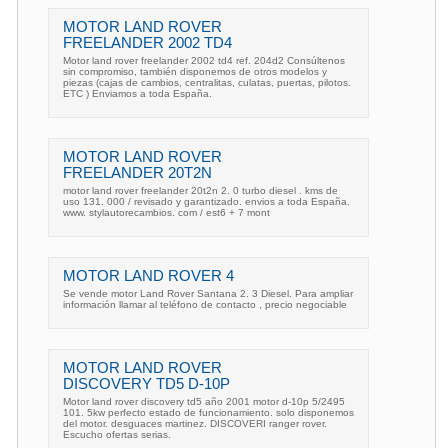
MOTOR LAND ROVER
FREELANDER 2002 TD4
Motor land rover freelander 2002 td4 ref. 204d2 Consúltenos
sin compromiso, también disponemos de otros modelos y
piezas (cajas de cambios, centralitas, culatas, puertas, pilotos.
ETC ) Enviamos a toda España.
MOTOR LAND ROVER
FREELANDER 20T2N
motor land rover freelander 20t2n 2. 0 turbo diesel . kms de
uso 131. 000 / revisado y garantizado. envios a toda España.
www. stylautorecambios. com / est6 + 7 mont
MOTOR LAND ROVER 4
Se vende motor Land Rover Santana 2. 3 Diesel. Para ampliar
información llamar al teléfono de contacto , precio negociable
MOTOR LAND ROVER
DISCOVERY TD5 D-10P
Motor land rover discovery td5 año 2001 motor d-10p 5/2495
101. 5kw perfecto estado de funcionamiento. solo disponemos
del motor. desguaces martinez. DISCOVERI ranger rover.
Escucho ofertas serias.