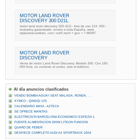
MOTOR LAND ROVER
DISCOVERY 300 D21L
motor land rover discovery 300 d21l - kms de uso 124. 000 -
revisadoy garantizado. envios a toda España. www.
stylautorecambios. com / est5 mont + gon + 7 MONT
MOTOR LAND ROVER
DISCOVERY
Venta de motor Land Rover Discovery. Modelo 300. Con 160.
000 Kms. no contesto al correo, solo al telefono
Al día anuncios clasificados
VENDO BOMBA AGUA!! SEAT MALAGA, RONDA, . . .
KYMCO - QINGQI 125
CALENDARIO MAYA - AZTECA
SE OFRECE MANITAS
ELECTRICISTA BARCELONA ECONOMICO ESPEZIA 1
FUENTE ALIMENTACION 300W LITEON FUNCION
QUARD DE FEBER
DESPIECE COMPLETO AUDI A3 SPORTBACK 2004