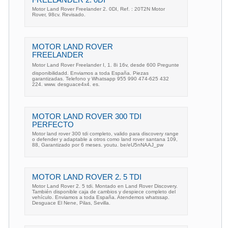
FREELANDER 2. 0DI
Motor Land Rover Freelander 2. 0DI, Ref. : 20T2N Motor
Rover, 98cv. Revisado.
MOTOR LAND ROVER
FREELANDER
Motor Land Rover Freelander I, 1. 8i 16v, desde 600 Pregunte
disponibilidadd. Enviamos a toda España. Piezas
garantizadas. Telefono y Whatsapp 955 990 474-625 432
224. www. desguace4x4. es.
MOTOR LAND ROVER 300 TDI
PERFECTO
Motor land rover 300 tdi completo, valido para discovery range
o defender y adaptable a otros como land rover santana 109,
88, Garantizado por 6 meses. youtu. be/eU5nNAAJ_pw
MOTOR LAND ROVER 2. 5 TDI
Motor Land Rover 2. 5 tdi. Montado en Land Rover Discovery.
También disponible caja de cambios y despiece completo del
vehículo. Enviamos a toda España. Atendemos whatssap.
Desguace El Nene, Pilas, Sevilla.