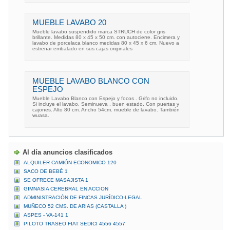
MUEBLE LAVABO 20
Mueble lavabo suspendido marca STRUCH de color gris
brillante. Medidas 80 x 45 x 50 cm. con autocierre. Encimera y
lavabo de porcelaca blanco medidas 80 x 45 x 6 cm. Nuevo a
estrenar embalado en sus cajas originales
MUEBLE LAVABO BLANCO CON
ESPEJO
Mueble Lavabo Blanco con Espejo y focos . Grifo no incluido.
Si incluye el lavabo. Seminueva , buen estado. Con puertas y
cajones. Alto 80 cm. Ancho 54cm. mueble de lavabo. También
wuasa.
Al día anuncios clasificados
ALQUILER CAMIÓN ECONOMICO 120
SACO DE BEBÉ 1
SE OFRECE MASAJISTA 1
GIMNASIA CEREBRAL EN ACCION
ADMINISTRACIÓN DE FINCAS JURÍDICO-LEGAL
MUÑECO 52 CMS. DE ARIAS (CASTALLA )
ASPES - VA-141 1
PILOTO TRASEO FIAT SEDICI 4556 4557