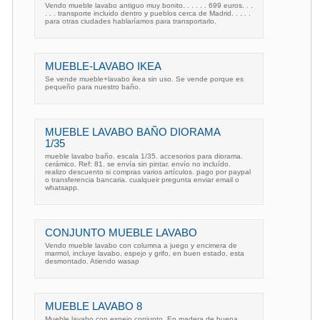
Vendo mueble lavabo antiguo muy bonito. . . . . . 699 euros. . .
. . . transporte incluido dentro y pueblos cerca de Madrid. . . . .
para otras ciudades hablaríamos para transportarlo.
MUEBLE-LAVABO IKEA
Se vende mueble+lavabo ikea sin uso. Se vende porque es
pequeño para nuestro baño.
MUEBLE LAVABO BAÑO DIORAMA
1/35
mueble lavabo baño. escala 1/35. accesorios para diorama.
cerámico. Ref: 81. se envía sin pintar. envío no incluído.
realizo descuento si compras varios artículos. pago por paypal
o transferencia bancaria. cualqueir pregunta enviar email o
whatsapp.
CONJUNTO MUEBLE LAVABO
Vendo mueble lavabo con columna a juego y encimera de
marmol, incluye lavabo, espejo y grifo, en buen estado, esta
desmontado. Atiendo wasap
MUEBLE LAVABO 8
Mueble lavabo con espejo conjunto. En madera de buena