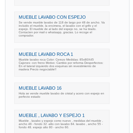
MUEBLE LAVABO CON ESPEJO
Se vende mueble lavabo de 118 de largo por 48 de ancho. Va
incluido el mueble, la encimera, el lavabo con el grifo y el
espejo. El mueble de al lado del espejo no, se ha tirado.
Contacten por mail o whatsapp, gracias. Lo recoge el
comprador.
MUEBLE LAVABO ROCA 1
Mueble lavabo roca Color: Cerezo Medidas: 85x80X45
Cajones: con freno Motivo: Cambio por reforma Desperfectos:
En el lateral izquierdo dos esquinas sin revestimiento de
madera Precio negociable!!
MUEBLE LAVABO 16
Hola se vende mueble lavabo de cristal y acero con espejo en
perfecto estado
MUEBLE , LAVABO Y ESPEJO 1
Mueble , lavabo y espejo como nuevo , medidas del mueble ,
ancho 46 - fondo 32 -alto con lavabo 84. lavabo , ancho 55 -
fondo 48. espejo alto 80 - ancho 60.