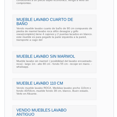
condiciones a un precio super economico, venga a verlo sin
compromiso.
MUEBLE LAVABO CUARTO DE
BAÑO
Vendo mueble lavabo cuarto de baño de 90 cm compuesto de
piedra de marmol lavabo roca sifón desagüe y grifo
osea(completo) tiene 4 cajones y 2 puertas lacados en blanco.
este mueble es para pegarlo la parte izquierda a la pared,
transporte a cago del
MUEBLE LAVABO SIN MARMOL
Mueble lavabo sin marmol: ( posibilidad del lavabo encastrado-
roca) - largo 1m - alto 80 cm - fondo 55 cm - recojer en mano. -
whatsapp.
MUEBLE LAVABO 110 CM
Vendo mueble lavabo ROCA. Medidas lavabo ancho 110cm x
fondo 40/54cm, mueble fondo 38 cm, blanco, Buen estado.
Verlo en Alicante.
VENDO MUEBLES LAVABO
ANTIGUO