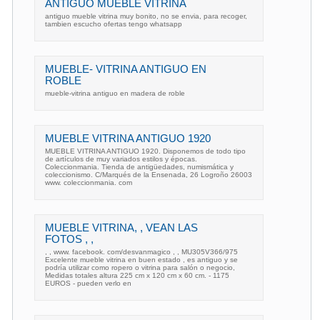
ANTIGUO MUEBLE VITRINA
antiguo mueble vitrina muy bonito, no se envia, para recoger,
tambien escucho ofertas tengo whatsapp
MUEBLE- VITRINA ANTIGUO EN
ROBLE
mueble-vitrina antiguo en madera de roble
MUEBLE VITRINA ANTIGUO 1920
MUEBLE VITRINA ANTIGUO 1920. Disponemos de todo tipo
de artículos de muy variados estilos y épocas.
Coleccionmania. Tienda de antigüedades, numismática y
coleccionismo. C/Marqués de la Ensenada, 26 Logroño 26003
www. coleccionmania. com
MUEBLE VITRINA, , VEAN LAS
FOTOS , ,
, , www. facebook. com/desvanmagico , , MU305V366/975
Excelente mueble vitrina en buen estado , es antiguo y se
podría utilizar como ropero o vitrina para salón o negocio,
Medidas totales altura 225 cm x 120 cm x 60 cm. - 1175
EUROS - pueden verlo en