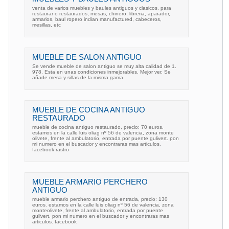
venta de varios muebles y baules antiguos y clasicos, para
restaurar o restaurados, mesas, chinero, libreria, aparador,
armarios, baul ropero indian manufactured, cabeceros,
mesillas, etc
MUEBLE DE SALON ANTIGUO
Se vende mueble de salon antiguo se muy alta calidad de 1.
978. Esta en unas condiciones inmejorables. Mejor ver. Se
añade mesa y sillas de la misma gama.
MUEBLE DE COCINA ANTIGUO
RESTAURADO
mueble de cocina antiguo restaurado, precio: 70 euros.
estamos en la calle luis oliag nº 56 de valencia, zona monte
olivete, frente al ambulatorio, entrada por puente gulivert. pon
mi numero en el buscador y encontraras mas articulos.
facebook rastro
MUEBLE ARMARIO PERCHERO
ANTIGUO
mueble armario perchero antiguo de entrada, precio: 130
euros. estamos en la calle luis oliag nº 56 de valencia, zona
monteolivete, frente al ambulatorio, entrada por puente
gulivert. pon mi numero en el buscador y encontraras mas
articulos. facebook