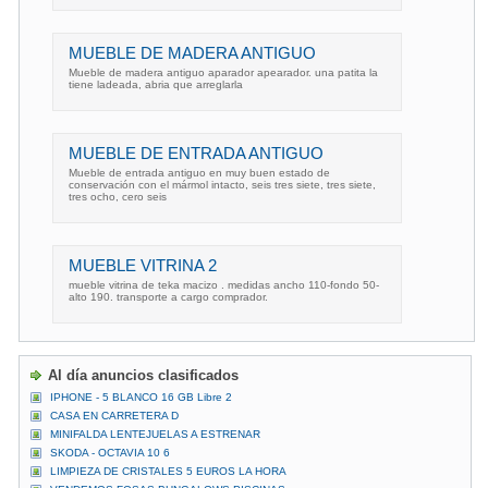
MUEBLE DE MADERA ANTIGUO
Mueble de madera antiguo aparador apearador. una patita la
tiene ladeada, abria que arreglarla
MUEBLE DE ENTRADA ANTIGUO
Mueble de entrada antiguo en muy buen estado de
conservación con el mármol intacto, seis tres siete, tres siete,
tres ocho, cero seis
MUEBLE VITRINA 2
mueble vitrina de teka macizo . medidas ancho 110-fondo 50-
alto 190. transporte a cargo comprador.
Al día anuncios clasificados
IPHONE - 5 BLANCO 16 GB Libre 2
CASA EN CARRETERA D
MINIFALDA LENTEJUELAS A ESTRENAR
SKODA - OCTAVIA 10 6
LIMPIEZA DE CRISTALES 5 EUROS LA HORA