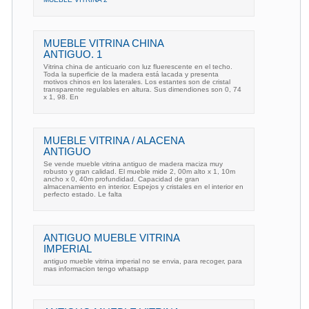
MUEBLE VITRINA CHINA
ANTIGUO. 1
Vitrina china de anticuario con luz fluerescente en el techo.
Toda la superficie de la madera está lacada y presenta
motivos chinos en los laterales. Los estantes son de cristal
transparente regulables en altura. Sus dimendiones son 0, 74
x 1, 98. En
MUEBLE VITRINA / ALACENA
ANTIGUO
Se vende mueble vitrina antiguo de madera maciza muy
robusto y gran calidad. El mueble mide 2, 00m alto x 1, 10m
ancho x 0, 40m profundidad. Capacidad de gran
almacenamiento en interior. Espejos y cristales en el interior en
perfecto estado. Le falta
ANTIGUO MUEBLE VITRINA
IMPERIAL
antiguo mueble vitrina imperial no se envia, para recoger, para
mas informacion tengo whatsapp