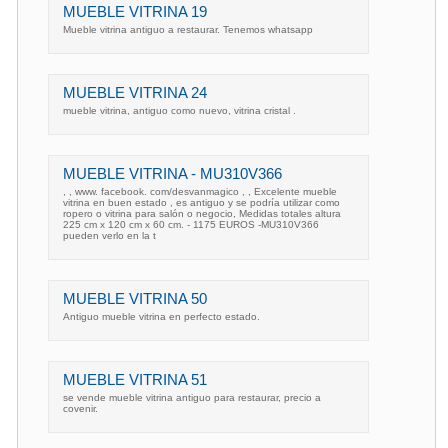
MUEBLE VITRINA 19
Mueble vitrina antiguo a restaurar. Tenemos whatsapp
MUEBLE VITRINA 24
mueble vitrina, antiguo como nuevo, vitrina cristal .
MUEBLE VITRINA - MU310V366
, , www. facebook. com/desvanmagico , , Excelente mueble
vitrina en buen estado , es antiguo y se podría utilizar como
ropero o vitrina para salón o negocio, Medidas totales altura
225 cm x 120 cm x 60 cm. - 1175 EUROS -MU310V366
pueden verlo en la t
MUEBLE VITRINA 50
Antiguo mueble vitrina en perfecto estado.
MUEBLE VITRINA 51
se vende mueble vitrina antiguo para restaurar, precio a
covenir.