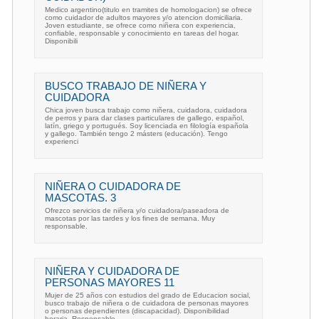
Medico argentino(titulo en tramites de homologacion) se ofrece
como cuidador de adultos mayores y/o atencion domiciliaria.
Joven estudiante, se ofrece como niñera con experiencia,
confiable, responsable y conocimiento en tareas del hogar.
Disponibili
BUSCO TRABAJO DE NIÑERA Y
CUIDADORA
Chica joven busca trabajo como niñera, cuidadora, cuidadora
de perros y para dar clases particulares de gallego, español,
latín, griego y portugués. Soy licenciada en filología española
y gallego. También tengo 2 másters (educación). Tengo
experienci
NIÑERA O CUIDADORA DE
MASCOTAS. 3
Ofrezco servicios de niñera y/o cuidadora/paseadora de
mascotas por las tardes y los fines de semana. Muy
responsable.
NIÑERA Y CUIDADORA DE
PERSONAS MAYORES 11
Mujer de 25 años con estudios del grado de Educacion social,
busco trabajo de niñera o de cuidadora de personas mayores
o personas dependientes (discapacidad). Disponibilidad
horaria, Responsable.