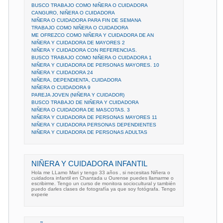
BUSCO TRABAJO COMO NIÑERA O CUIDADORA
CANGURO, NIÑERA O CUIDADORA
NIÑERA O CUIDADORA PARA FIN DE SEMANA
TRABAJO COMO NIÑERA O CUIDADORA
ME OFREZCO COMO NIÑERA Y CUIDADORA DE AN
NIÑERA Y CUIDADORA DE MAYORES 2
NIÑERA Y CUIDADORA CON REFERENCIAS.
BUSCO TRABAJO COMO NIÑERA O CUIDADORA 1
NIÑERA Y CUIDADORA DE PERSONAS MAYORES. 10
NIÑERA Y CUIDADORA 24
NIÑERA, DEPENDIENTA, CUIDADORA
NIÑERA O CUIDADORA 9
PAREJA JOVEN (NIÑERA Y CUIDADOR)
BUSCO TRABAJO DE NIÑERA Y CUIDADORA
NIÑERA O CUIDADORA DE MASCOTAS. 3
NIÑERA Y CUIDADORA DE PERSONAS MAYORES 11
NIÑERA Y CUIDADORA PERSONAS DEPENDIENTES
NIÑERA Y CUIDADORA DE PERSONAS ADULTAS
NIÑERA Y CUIDADORA INFANTIL
Hola me LLamo Mari y tengo 33 años , si necesitas Niñera o
cuidadora infantil en Chantada u Ourense puedes llamarme o
escribirme. Tengo un curso de monitora sociocultural y también
puedo darles clases de fotografía ya que soy fotógrafa. Tengo
experie