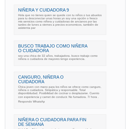
NIÑERA Y CUIDADORA 9
Hola que no tienes quien se quede con tu niños o tus abuelos
para tu desconectar unas horas yo soy una opción o fresco
mis servicios como niñera y cuidadoras de ancianos por las
tardes de lunes a viernes a precios economicos, también de
asistenta par
BUSCO TRABAJO COMO NIÑERA
O CUIDADORA
soy una chica de 32 años, trabajadora. busco trabajo como
niñera o cuidadora de mayores tengo experiencia.
CANGURO, NIÑERA O
CUIDADORA
Chica joven con mano para los niños se ofrece como canguro,
niñera o cuidadora. Simpática y responsable. Total
disponibiludad. Posibilidad de cocinar o desplazarse. Cuento
con experiencia y carnet de conducir. No fumadora. 7/ hora .
Respondo WhatsAp
NIÑERA O CUIDADORA PARA FIN
DE SEMANA