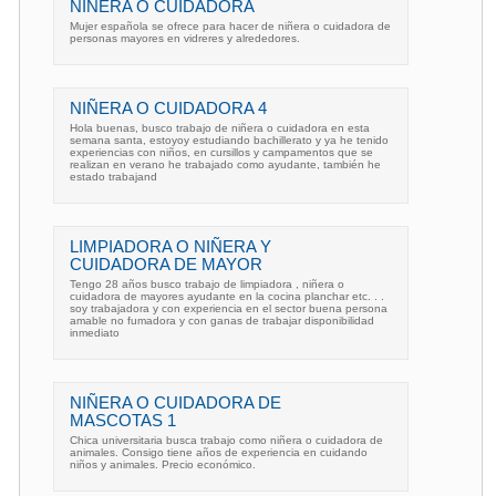
NIÑERA O CUIDADORA
Mujer española se ofrece para hacer de niñera o cuidadora de
personas mayores en vidreres y alrededores.
NIÑERA O CUIDADORA 4
Hola buenas, busco trabajo de niñera o cuidadora en esta
semana santa, estoyoy estudiando bachillerato y ya he tenido
experiencias con niños, en cursillos y campamentos que se
realizan en verano he trabajado como ayudante, también he
estado trabajand
LIMPIADORA O NIÑERA Y
CUIDADORA DE MAYOR
Tengo 28 años busco trabajo de limpiadora , niñera o
cuidadora de mayores ayudante en la cocina planchar etc. . .
soy trabajadora y con experiencia en el sector buena persona
amable no fumadora y con ganas de trabajar disponibilidad
inmediato
NIÑERA O CUIDADORA DE
MASCOTAS 1
Chica universitaria busca trabajo como niñera o cuidadora de
animales. Consigo tiene años de experiencia en cuidando
niños y animales. Precio económico.