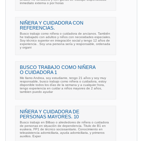
inmediato externa o por horas
NIÑERA Y CUIDADORA CON
REFERENCIAS.
Busco trabajo como niñera o cuidadora de ancianos. También
he trabajado con adultos y niños con necesidades especiales.
Soy técnico superior en integración social y tengo 12 años de
experiencia . Soy una persona sería y responsable, ordenada
y organi
BUSCO TRABAJO COMO NIÑERA
O CUIDADORA 1
Me llamo Andrea, soy estudiante, tengo 21 años y soy muy
responsable, busco trabajo como niñera o cuidadora, estoy
disponible todos los días de la semana y a cualquier hora,
tengo experiencia en cuidar a niños mayores de 2 años,
tambien puedo ayudar
NIÑERA Y CUIDADORA DE
PERSONAS MAYORES. 10
Busco trabajo en Bilbao o alrededores de niñera o cuidadora
de personas en situación de dependencia. Titulo de B1 en
euskera. FP1 de técnico sociosanitario. Conocimiento en
teleasistencia adomiciliaria, ayuda adomiciliaria, y primeros
auxilios. Exper