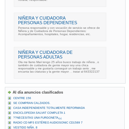
NIÑERA Y CUIDADORA
PERSONAS DEPENDIENTES
Persona responsable y con vocación de servicio se ofrece de
Niñera y de Cuidadora de Personas Dependientes:
Acompañamientos, hospitales, hogar, residencias, etc.
NIÑERA Y CUIDADORA DE
PERSONAS ADULTAS
Ola me llamo Mari tengo 25 años busco trabajo de niñera , o
también de cuidadora de gente mayor soy una chica
responsable y me gustaría conseguir un trabajo serio , me
encanta las criaturas y la gente mayor . . tratar al 643322137
Al día anuncios clasificados
CENTRE 156
SE COMPRAN CALZADOS.
CASA INDEPENDIENTE TOTALMENTE REFORMADA
ENCICLOPEDIA SALVAT COMPLETA 1
??NECESITAS UNA FURGONETA¿¿
RADIO CD MP3 ESTÉREO AUDIOSONIC CD1589 7
VESTIDO NIÑA. 8