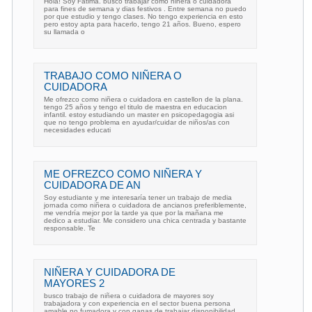
Hola! Soy Fátima. busco trabajar como niñera o cuidadora
para fines de semana y dias festivos . Entre semana no puedo
por que estudio y tengo clases. No tengo experiencia en esto
pero estoy apta para hacerlo, tengo 21 años. Bueno, espero
su llamada o
TRABAJO COMO NIÑERA O
CUIDADORA
Me ofrezco como niñera o cuidadora en castellon de la plana.
tengo 25 años y tengo el titulo de maestra en educacion
infantil. estoy estudiando un master en psicopedagogia asi
que no tengo problema en ayudar/cuidar de niños/as con
necesidades educati
ME OFREZCO COMO NIÑERA Y
CUIDADORA DE AN
Soy estudiante y me interesaría tener un trabajo de media
jornada como niñera o cuidadora de ancianos preferiblemente,
me vendría mejor por la tarde ya que por la mañana me
dedico a estudiar. Me considero una chica centrada y bastante
responsable. Te
NIÑERA Y CUIDADORA DE
MAYORES 2
busco trabajo de niñera o cuidadora de mayores soy
trabajadora y con experiencia en el sector buena persona
amable no fumadora y con ganas de trabajar disponibilidad