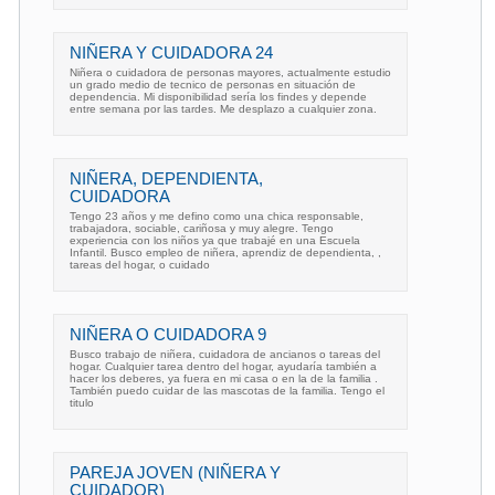
NIÑERA Y CUIDADORA 24
Niñera o cuidadora de personas mayores, actualmente estudio
un grado medio de tecnico de personas en situación de
dependencia. Mi disponibilidad sería los findes y depende
entre semana por las tardes. Me desplazo a cualquier zona.
NIÑERA, DEPENDIENTA,
CUIDADORA
Tengo 23 años y me defino como una chica responsable,
trabajadora, sociable, cariñosa y muy alegre. Tengo
experiencia con los niños ya que trabajé en una Escuela
Infantil. Busco empleo de niñera, aprendiz de dependienta, ,
tareas del hogar, o cuidado
NIÑERA O CUIDADORA 9
Busco trabajo de niñera, cuidadora de ancianos o tareas del
hogar. Cualquier tarea dentro del hogar, ayudaría también a
hacer los deberes, ya fuera en mi casa o en la de la familia .
También puedo cuidar de las mascotas de la familia. Tengo el
titulo
PAREJA JOVEN (NIÑERA Y
CUIDADOR)