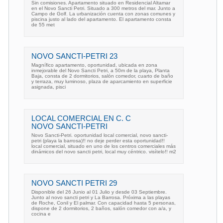
Sin comisiones. Apartamento situado en Residencial Altamar
en el Novo Sancti Petri. Situado a 300 metros del mar. Junto a
Campo de Golf. La urbanización cuenta con zonas comunes y
piscina justo al lado del apartamento. El apartamento consta
de 55 met
NOVO SANCTI-PETRI 23
Magnífico apartamento, oportunidad, ubicada en zona
inmejorable del Novo Sancti Petri, a 50m de la playa, Planta
Baja, consta de 2 dormitorios, salón comedor, cuarto de baño
y terraza, muy luminoso, plaza de aparcamiento en superficie
asignada, pisci
LOCAL COMERCIAL EN C. C
NOVO SANCTI-PETRI
Novo Sancti-Petri. oportunidad local comercial, novo sancti-
petri (playa la barrosa)!! no deje perder esta oportunidad!!
local comercial, situado en uno de los centros comerciales más
dinámicos del novo sancti petri, local muy céntrico. visítelo!! m2
NOVO SANCTI PETRI 29
Disponible del 26 Junio al 01 Julio y desde 03 Septiembre.
Junto al novo sancti petri y La Barrosa. Próxima a las playas
de Roche, Conil y El palmar. Con capacidad hasta 5 personas,
dispone de 2 dormitorios, 2 baños, salón comedor con a/a, y
cocina e