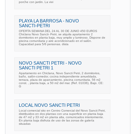
porche con jardin. La vivi
PLAYA LA BARROSA - NOVO
SANCTI-PETRI
OFERTA SEMANA DEL 24 AL 30 DE JUNIO 450 EUROS
Chiclana Novo Sancti- Petri, se alquila apartamento 2
dormitorios en planta baja, muy amplio y luminoso. Dispone de
piscina comunitaria y aire acondicionado en el salón.
Capacidad para 5/6 personas. dista
NOVO SANCTI PETRI - NOVO
SANCTI PETRI 1
Apartamento en Chiclana, Novo Sancti Petri, 2 dormitorios,
baño, salón-comedor, cocina independiente amueblada,
terraza, plaza de aparcamiento, piscina comunitaria, 56 m2
const. , planta baja, a 50 m2 del mar. (Ref. 01036). Bajo. CE:
G
LOCAL NOVO SANCTI PETRI
Local comercial sito en Centro Comercial del Novo Sancti Petri,
distribuidos en dos plantas con una superficie en planta baja
de 47 m2 y 33 m2 en planta alta, comunicados interiormente.
En planta baja disfruta de uso de las zonas de galería
situadas