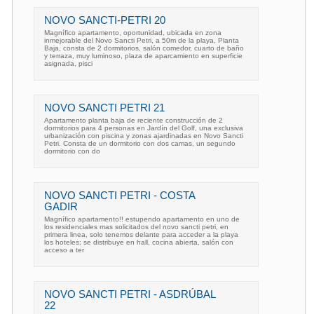
NOVO SANCTI-PETRI 20
Magnífico apartamento, oportunidad, ubicada en zona
inmejorable del Novo Sancti Petri, a 50m de la playa, Planta
Baja, consta de 2 dormitorios, salón comedor, cuarto de baño
y terraza, muy luminoso, plaza de aparcamiento en superficie
asignada, pisci
NOVO SANCTI PETRI 21
Apartamento planta baja de reciente construcción de 2
dormitorios para 4 personas en Jardín del Golf, una exclusiva
urbanización con piscina y zonas ajardinadas en Novo Sancti
Petri. Consta de un dormitorio con dos camas, un segundo
dormitorio con do
NOVO SANCTI PETRI - COSTA
GADIR
Magnífico apartamento!! estupendo apartamento en uno de
los residenciales mas solicitados del novo sancti petri, en
primera linea, solo tenemos delante para acceder a la playa
los hoteles; se distribuye en hall, cocina abierta, salón con
acceso a ter
NOVO SANCTI PETRI - ASDRÚBAL
22