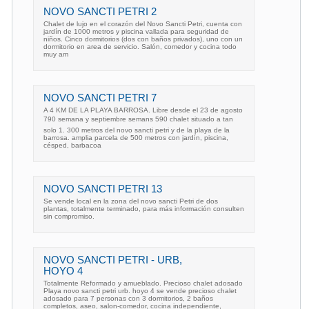
NOVO SANCTI PETRI 2
Chalet de lujo en el corazón del Novo Sancti Petri, cuenta con
jardín de 1000 metros y piscina vallada para seguridad de
niños. Cinco dormitorios (dos con baños privados), uno con un
dormitorio en area de servicio. Salón, comedor y cocina todo
muy am
NOVO SANCTI PETRI 7
A 4 KM DE LA PLAYA BARROSA. Libre desde el 23 de agosto
790 semana y septiembre semans 590 chalet situado a tan
solo 1. 300 metros del novo sancti petri y de la playa de la
barrosa. amplia parcela de 500 metros con jardín, piscina,
césped, barbacoa
NOVO SANCTI PETRI 13
Se vende local en la zona del novo sancti Petri de dos
plantas, totalmente terminado, para más información consulten
sin compromiso.
NOVO SANCTI PETRI - URB,
HOYO 4
Totalmente Reformado y amueblado. Precioso chalet adosado
Playa novo sancti petri urb. hoyo 4 se vende precioso chalet
adosado para 7 personas con 3 dormitorios, 2 baños
completos, aseo, salon-comedor, cocina independiente,