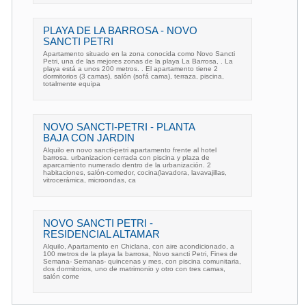
PLAYA DE LA BARROSA - NOVO
SANCTI PETRI
Apartamento situado en la zona conocida como Novo Sancti
Petri, una de las mejores zonas de la playa La Barrosa, . La
playa está a unos 200 metros. . El apartamento tiene 2
dormitorios (3 camas), salón (sofá cama), terraza, piscina,
totalmente equipa
NOVO SANCTI-PETRI - PLANTA
BAJA CON JARDIN
Alquilo en novo sancti-petri apartamento frente al hotel
barrosa. urbanizacion cerrada con piscina y plaza de
aparcamiento numerado dentro de la urbanización. 2
habitaciones, salón-comedor, cocina(lavadora, lavavajillas,
vitrocerámica, microondas, ca
NOVO SANCTI PETRI -
RESIDENCIAL ALTAMAR
Alquilo, Apartamento en Chiclana, con aire acondicionado, a
100 metros de la playa la barrosa, Novo sancti Petri, Fines de
Semana- Semanas- quincenas y mes, con piscina comunitaria,
dos dormitorios, uno de matrimonio y otro con tres camas,
salón come