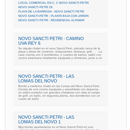
LOCAL COMERCIAL EN C. C NOVO SANCTI-PETRI
NOVO SANCTI PETRI 29
PLAYA DE LA BARROSA - NOVO SANCTI PETRI
NOVO SANCTI-PETRI - PLANTA BAJA CON JARDIN
NOVO SANCTI PETRI - RESIDENCIAL ALTAMAR
NOVO SANCTI PETRI - CAMINO
UVA REY 6
Se alquila chalet en el novo Sancti Petri, ubicado cerca de la
playa y áreas de comercio, restaurantes, farmacia, golf. . . . La
casa cuenta con 3 dormitorios, 2 cuartos de baños, salón con
cocina americana totalmente equipada y chimenea, junto a un
NOVO SANCTI PETRI - LAS
LOMAS DEL NOVO
Bonito y moderno chalet en las Lomas del Novo Sancti Petri.
Consta de una cocina equipada y amueblada con depensa,
un salón-comedor con grandes cristaleras con vista al campo
de golf, un baño, en segunda planta, dos dormitorios con un
cuarto de baño
NOVO SANCTI PETRI - LAS
LOMAS DEL NOVO 1
Muy bonito apartamento en el Novo Sancti Petri en una