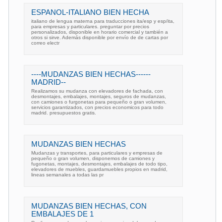
ESPANOL-ITALIANO BIEN HECHA
italiano de lengua materna para traducciones ita/esp y esp/ita,
para empresas y particulares. preguntar por precios
personalizados, disponible en horario comercial y también a
otros si sirve. Además disponible por envío de de cartas por
correo electr
----MUDANZAS BIEN HECHAS------
MADRID--
Realizamos su mudanza con elevadores de fachada, con
desmontajes, embalajes, montajes, seguros de mudanzas,
con camiones o furgonetas para pequeño o gran volumen,
servicios garantizados, con precios economicos para todo
madrid. presupuestos gratis.
MUDANZAS BIEN HECHAS
Mudanzas y transportes, para particulares y empresas de
pequeño o gran volumen, disponemos de camiones y
fugonetas, montajes, desmontajes, embalajes de todo tipo,
elevadores de muebles, guardamuebles propios en madrid,
lineas semanales a todas las pr
MUDANZAS BIEN HECHAS, CON
EMBALAJES DE 1