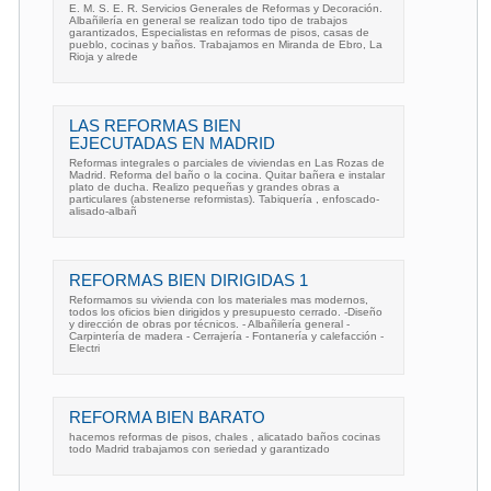
E. M. S. E. R. Servicios Generales de Reformas y Decoración.
Albañilería en general se realizan todo tipo de trabajos
garantizados, Especialistas en reformas de pisos, casas de
pueblo, cocinas y baños. Trabajamos en Miranda de Ebro, La
Rioja y alrede
LAS REFORMAS BIEN
EJECUTADAS EN MADRID
Reformas integrales o parciales de viviendas en Las Rozas de
Madrid. Reforma del baño o la cocina. Quitar bañera e instalar
plato de ducha. Realizo pequeñas y grandes obras a
particulares (abstenerse reformistas). Tabiquería , enfoscado-
alisado-albañ
REFORMAS BIEN DIRIGIDAS 1
Reformamos su vivienda con los materiales mas modernos,
todos los oficios bien dirigidos y presupuesto cerrado. -Diseño
y dirección de obras por técnicos. - Albañilería general -
Carpintería de madera - Cerrajería - Fontanería y calefacción -
Electri
REFORMA BIEN BARATO
hacemos reformas de pisos, chales , alicatado baños cocinas
todo Madrid trabajamos con seriedad y garantizado