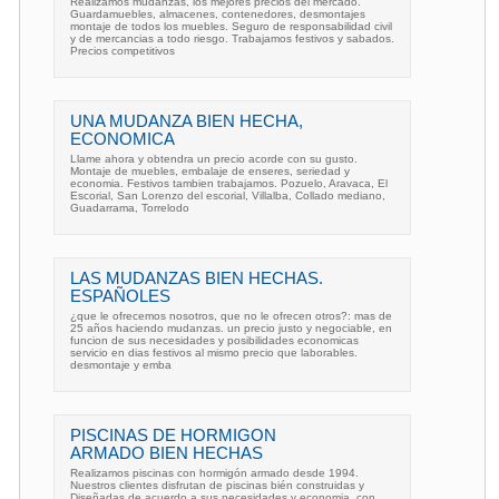
Realizamos mudanzas, los mejores precios del mercado.
Guardamuebles, almacenes, contenedores, desmontajes
montaje de todos los muebles. Seguro de responsabilidad civil
y de mercancias a todo riesgo. Trabajamos festivos y sabados.
Precios competitivos
UNA MUDANZA BIEN HECHA,
ECONOMICA
Llame ahora y obtendra un precio acorde con su gusto.
Montaje de muebles, embalaje de enseres, seriedad y
economia. Festivos tambien trabajamos. Pozuelo, Aravaca, El
Escorial, San Lorenzo del escorial, Villalba, Collado mediano,
Guadarrama, Torrelodo
LAS MUDANZAS BIEN HECHAS.
ESPAÑOLES
¿que le ofrecemos nosotros, que no le ofrecen otros?: mas de
25 años haciendo mudanzas. un precio justo y negociable, en
funcion de sus necesidades y posibilidades economicas
servicio en dias festivos al mismo precio que laborables.
desmontaje y emba
PISCINAS DE HORMIGON
ARMADO BIEN HECHAS
Realizamos piscinas con hormigón armado desde 1994.
Nuestros clientes disfrutan de piscinas bién construidas y
Diseñadas de acuerdo a sus necesidades y economia, con