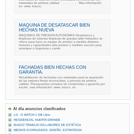
materiales de primera calidad. . . . . . . . . . . Mas información
en: www. insuco.
MAQUINA DE DESATASCAR BIEN
HECHAS NUEVA
MAQUINAS DE PRESION AUTONOMAS Desatascos y
limpiezas de tuberias limpiezas de granjas taller hidraulico se
ofrece para hace su equipo de presion a medida distintos
motores y capacidades solo presion o tambien succion para
remolque o furgoneta o camio
FACHADAS BIEN HECHAS CON
GARANTÍA.
Rehabilitación de fachadas con materiales para la reparación
de las mejores firmas reconocidas, y pinturas de primera
calidad. Presupuestos cerrados sin compromiso y garantía por
escrito. mas información: www. insuco. es
Al día anuncios clasificados
LG - G WATCH 1 GB Libre
RESIDENCIAL HUERTA GRANDE
BUSCO TRABAJO EN LABORES DE ESTÉTICA
MEDIOS ACORAZADOS, DISEÑO, ESTRATEGIA