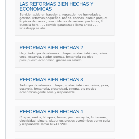
LAS REFORMAS BIEN HECHAS Y
ECONOMICAS
Servicio rapido en barcelona, reparacion de humedades,
goteras, reformas pequeñas, baños, cocinas, pladur, parquet,
limpieza de casas , comunidades de vecinos, por horas, 8
euros la hora, , , , servicio garantizado llama ahora , , ,
whastsapp se atie
REFORMAS BIEN HECHAS 2
Hago todo tipo de reformas : chapar, suelos, tabiques, tarima,
yeso, escayola, pladur, puertas, fontanería etc pide
presupuesto economíco, gracias un saludo
REFORMAS BIEN HECHAS 3
Todo tipo de reformas : chapar, suelos, tabiques, tarima, yeso,
escayola, fontanería, electricidad, pintura, etc precios
económicos gente seria y responsable
REFORMAS BIEN HECHAS 4
Chapar, suelos, tabiques, tarima, yeso, escayola, fontanería,
electricidad, pintura, pladur etc precios económicos gente seria
y responsable llamar 697417200