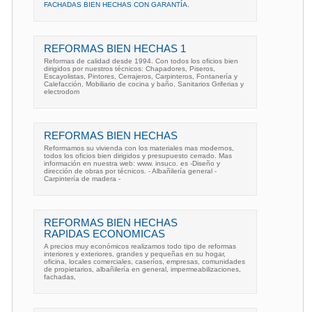
FACHADAS BIEN HECHAS CON GARANTÍA.
REFORMAS BIEN HECHAS 1
Reformas de calidad desde 1994. Con todos los oficios bien
dirigidos por nuestros técnicos: Chapadores, Piseros,
Escayolistas, Pintores, Cerrajeros, Carpinteros, Fontanería y
Calefacción, Mobiliario de cocina y baño, Sanitarios Griferias y
electrodom
REFORMAS BIEN HECHAS
Reformamos su vivienda con los materiales mas modernos,
todos los oficios bien dirigidos y presupuesto cerrado. Mas
información en nuestra web: www. insuco. es -Diseño y
dirección de obras por técnicos. - Albañilería general -
Carpintería de madera -
REFORMAS BIEN HECHAS
RAPIDAS ECONOMICAS
A precios muy económicos realizamos todo tipo de reformas
interiores y exteriores, grandes y pequeñas en su hogar,
oficina, locales comerciales, caseríos, empresas, comunidades
de propietarios, albañilería en general, impermeabilizaciones,
fachadas,