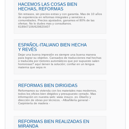
HACEMOS LAS COSAS BIEN
HECHAS, REFORMAS
Sin retrasos, sin precios extras y con garantia. Mas de 10 años
de experiencia en reformas integrales y servicios a
comunidades. Precios ajustados, ganamos el 80% de las
ofertas. No lo dudes mas y consultanos.
618947106/629820407
ESPAÑOL-ITALIANO BIEN HECHA
Y REVÉS
Dejar una buena impresión es siempre una buena manera
para lograr su objetivo. Cansados de traducciones mal hechas
o traducida por motores automáticos que por supuesto salen
horrorosas? aquí tienen la solución; confiar en un lengua
materna que sepa m
REFORMAS BIEN DIRIGIDAS
Reformamos su vivienda con los materiales mas modernos,
todos los oficios bien dirigidos y presupuesto cerrado. Mas
información en nuestra web: www. insuco. es -Diseño y
dirección de obras por técnicos. - Albañilería general -
Carpintería de madera -
REFORMAS BIEN REALIZADAS EN
MIRANDA