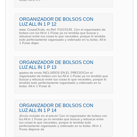
ORGANIZADOR DE BOLSOS CON
LUZ ALL IN 1 P 12
www. CosasChulis. es Ref: F1015156. Con el organizador de
bolsos con luz All in 1 Purse ya no tendrás que buscar y
rebuscar entre tus cosas lo que necesites, porque lo tendrás
todo perfectamente organizado y ordenado en tu bolso. All in
1 Purse dispo
ORGANIZADOR DE BOLSOS CON
LUZ ALL IN 1 P 13
gastos de envio INCLUIDOS EN EL PRECIO!Con el
organizador de bolsos con luz All in 1 Purse ya no tendrás que
buscar y rebuscar entre tus cosas lo que necesites, porque lo
tendrás todo perfectamente organizado y ordenado en tu
bolso. All in 1 Purse di
ORGANIZADOR DE BOLSOS CON
LUZ ALL IN 1 P 14
¡Envío incluido en el precio! Con el organizador de bolsos con
luz All in 1 Purse ya no tendrás que buscar y rebuscar entre
tus cosas lo que necesites, porque lo tendrás todo
perfectamente organizado y ordenado en tu bolso. All in 1
Purse dispone de