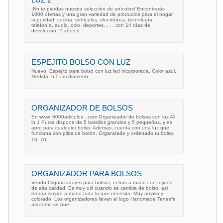
LUZ 2
¡No te pierdas nuestra selección de artículos! Encontrarás
1000 ofertas y una gran variedad de productos para el hogar,
seguridad, cocina, vehículos, electrónica, tecnología,
telefonía, audio, ocio, deportes, . . . con 14 días de
devolución, 2 años d
ESPEJITO BOLSO CON LUZ
Nuevo. Espejito para bolso con luz led incorporada. Color azul.
Medida: 6 5 cm diámetro.
ORGANIZADOR DE BOLSOS
En www. 6000articulos . com Organizador de bolsos con luz All
in 1 Purse dispone de 5 bolsillos grandes y 5 pequeños, y es
apto para cualquier bolso. Además, cuenta con una luz que
funciona con pilas de botón. Organizado y ordenado tu bolso.
10, 70 
ORGANIZADOR PARA BOLSOS
Vendo Organizadores para bolsos, echos a mano con tejidos
de alta calidad. Es muy util cuando se cambia de bolso, asi
tendra simpre a mano todo lo que necesita. Muy amplio y
colorado. Los organizadores llevan el logo Handmade Tenerife
asi como se pue