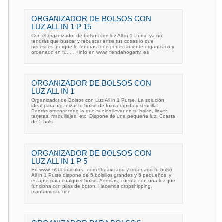
ORGANIZADOR DE BOLSOS CON
LUZ ALL IN 1 P 15
Con el organizador de bolsos con luz All in 1 Purse ya no
tendrás que buscar y rebuscar entre tus cosas lo que
necesites, porque lo tendrás todo perfectamente organizado y
ordenado en tu. . . +info en www. tiendahogartv. es
ORGANIZADOR DE BOLSOS CON
LUZ ALL IN 1
Organizador de Bolsos con Luz All in 1 Purse. La solución
ideal para organizar tu bolso de forma rápida y sencilla.
Podrás ordenar todo lo que sueles llevar en tu bolso, llaves,
tarjetas, maquillajes, etc. Dispone de una pequeña luz. Consta
de 5 bols
ORGANIZADOR DE BOLSOS CON
LUZ ALL IN 1 P 5
En www. 6000articulos . com Organizado y ordenado tu bolso.
All in 1 Purse dispone de 5 bolsillos grandes y 5 pequeños, y
es apto para cualquier bolso. Además, cuenta con una luz que
funciona con pilas de botón. Hacemos dropshipping,
montamos tu tien