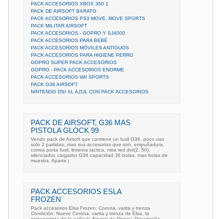
PACK ACCESORIOS XBOX 360 1
PACK DE AIRSOFT BARATO
PACK ACCESORIOS PS3 MOVE, MOVE SPORTS
PACK MILITAR AIRSOFT
PACK ACCESORIOS - GOPRO Y SJ4000
PACK ACCESORIOS PARA BEBÉ
PACK ACCESORIOS MÓVILES ANTIGUOS
PACK ACCESORIOS PARA HIGIENE PERRO
GOPRO SUPER PACK ACCESORIOS
GOPRO - PACK ACCESORIOS ENORME
PACK ACCESORIOS WII SPORTS
PACK G36 AIRSOFT
NINTENDO DSI XL AZUL CON PACK ACCESORIOS
PACK DE AIRSOFT, G36 MAS
PISTOLA GLOCK 99
Vendo pack de Airsoft que contiene un fusil G36, poco uso
solo 2 partidas, mas sus accesorios que son, empuñadura,
correa porta fusil, linterna tactica, mira red dot(2, 50),
silenciador, cargador G36 capacidad 36 bolas, mas bolas de
muestra. Aparte j
PACK ACCESORIOS ESLA
FROZEN
Pack accesorios Elsa Frozen: Corona, varita y trenza
Condición: Nuevo Corona, varita y trenza de Elsa, la
protagonista de la película Frozen de Disney. Descripción