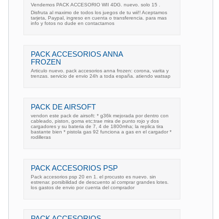
Vendemos PACK ACCESORIO WII 4DG. nuevo. solo 15 .
Disfruta al maximo de todos los juegos de tu wii!! Aceptamos
tarjeta, Paypal, ingreso en cuenta o transferencia. para mas
info y fotos no dude en contactarnos
PACK ACCESORIOS ANNA
FROZEN
Articulo nuevo. pack accesorios anna frozen: corona, varita y
trenzas. servicio de envio 24h a toda españa. atiendo watsap
PACK DE AIRSOFT
vendon este pack de airsoft: * g36k mejorada por dentro con
cableado, piston, goma etc;trae mira de punto rojo y dos
cargadores y su bateria de 7, 4 de 1800mha; la replica tira
bastante bien * pistola gas 92 funciona a gas en el cargador *
rodilleras
PACK ACCESORIOS PSP
Pack accesorios psp 20 en 1. el procusto es nuevo. sin
estrenar. porsibilidad de descuento al comprar grandes lotes.
los gastos de envio por cuenta del comprador
PACK ACCESORIOS