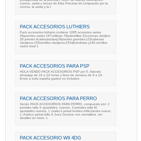
corona, varita y trenza de Elsa Precioso kit compuesto por la
corona, la varita y la t
PACK ACCESORIOS LUTHIERS
Pack accesorios luthiers contiene 1095 acesorios varios
40puentes varios 167celletas 78palomillas 31coronas clavijero
26 pivotes 9cabezasclavij-26pivotes grandes-123cabezas
clavijeros-155tornillos clavijeros-253@randelas y193 tornillos
varios total 1
PACK ACCESORIOS PARA PSP
HOLA VENDO PACK ACCESORIOS PSP por 5. Atiendo
whasapp de 16 a 24 horas y fines de semana de 9 a 24.
Envio a toda españa gastos no incluidos
PACK ACCESORIOS PARA PERRO
Vendo PACK ACCESORIOS PARA PERRO, compuesto por: 2
petrales talla S ajustables, nuevos. 3 petrales talla M,
ajustables nuevos, 1 chaleco petral bordes reflectantes nuevo,
1 chaleco petral talla S Juicy Couture con cremallera, ver
detalles en fotos, v
PACK ACCESORIO WII 4DG