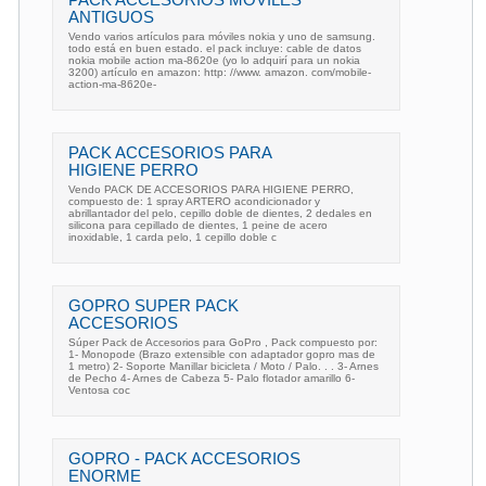
PACK ACCESORIOS MÓVILES
ANTIGUOS
Vendo varios artículos para móviles nokia y uno de samsung.
todo está en buen estado. el pack incluye: cable de datos
nokia mobile action ma-8620e (yo lo adquirí para un nokia
3200) artículo en amazon: http: //www. amazon. com/mobile-
action-ma-8620e-
PACK ACCESORIOS PARA
HIGIENE PERRO
Vendo PACK DE ACCESORIOS PARA HIGIENE PERRO,
compuesto de: 1 spray ARTERO acondicionador y
abrillantador del pelo, cepillo doble de dientes, 2 dedales en
silicona para cepillado de dientes, 1 peine de acero
inoxidable, 1 carda pelo, 1 cepillo doble c
GOPRO SUPER PACK
ACCESORIOS
Súper Pack de Accesorios para GoPro , Pack compuesto por:
1- Monopode (Brazo extensible con adaptador gopro mas de
1 metro) 2- Soporte Manillar bicicleta / Moto / Palo. . . 3- Arnes
de Pecho 4- Arnes de Cabeza 5- Palo flotador amarillo 6-
Ventosa coc
GOPRO - PACK ACCESORIOS
ENORME