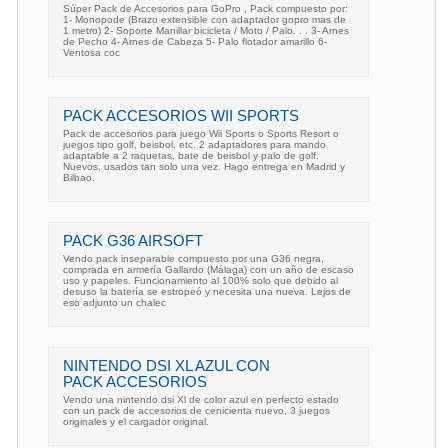
Súper Pack de Accesorios para GoPro , Pack compuesto por:
1- Monopode (Brazo extensible con adaptador gopro mas de
1 metro) 2- Soporte Manillar bicicleta / Moto / Palo. . . 3- Arnes
de Pecho 4- Arnes de Cabeza 5- Palo flotador amarillo 6-
Ventosa coc
PACK ACCESORIOS WII SPORTS
Pack de accesorios para juego Wii Sports o Sports Resort o
juegos tipo golf, beisbol, etc. 2 adaptadores para mando
adaptable a 2 raquetas, bate de beisbol y palo de golf.
Nuevos, usados tan solo una vez. Hago entrega en Madrid y
Bilbao.
PACK G36 AIRSOFT
Vendo pack inseparable compuesto por una G36 negra,
comprada en armería Gallardo (Málaga) con un año de escaso
uso y papeles. Funcionamiento al 100% solo que debido al
desuso la batería se estropeó y necesita una nueva. Lejos de
eso adjunto un chalec
NINTENDO DSI XL AZUL CON
PACK ACCESORIOS
Vendo una nintendo dsi Xl de color azul en perfecto estado
con un pack de accesorios de cenicienta nuevo, 3 juegos
originales y el cargador original.