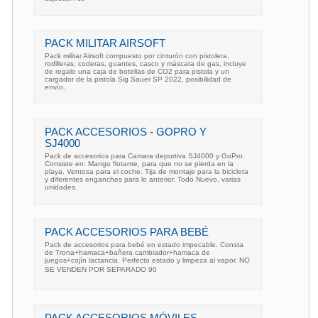
PACK MILITAR AIRSOFT
Pack militar Airsoft compuesto por cinturón con pistolera,
rodilleras, coderas, guantes, casco y máscara de gas, incluye
de regalo una caja de botellas de CO2 para pistola y un
cargador de la pistola Sig Sauer SP 2022, posibilidad de
envío.
PACK ACCESORIOS - GOPRO Y
SJ4000
Pack de accesorios para Camara deportiva SJ4000 y GoPro.
Consiste en: Mango flotante, para que no se pierda en la
playa. Ventosa para el coche. Tija de montaje para la bicicleta
y diferentes enganches para lo anterior. Todo Nuevo, varias
unidades.
PACK ACCESORIOS PARA BEBÉ
Pack de accesorios para bebé en estado impecable. Consta
de Trona+hamaca+bañera cambiador+hamaca de
juegos+cojín lactancia. Perfecto estado y limpeza al vapor. NO
SE VENDEN POR SEPARADO 90