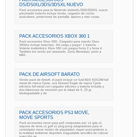
DS/DSIXL/3DS/3DSXL NUEVO
Pack accesorios para la Nintendo ds/dsiXL/3DS/3DSXL nuevo
precintado todavía incluye funda, cargador de coche,
auriculares, protectores de pantalla, lapices y mas cosas.
PACK ACCESORIOS XBOX 360 1
Pack accesorios Xbox 360: -Cargador para mando Xbox
360(no incluye baterías). -Kit carga y juega+ 1 batería. -
Volante inalámbrico Xbox 360 con juegos forza 2 y forza 4.
Tambien los vendo por separado. Zona Moratalaz, junto a
M40.
PACK DE AIRSOFT BARATO
Vendo pack de Airsoft, el pack incluye un fusil M24 SOCOM full
metal de marca Cyma, una Dessert Eagle de marca Cyma
eléctrica full metal con cargador eléctrico y batería incluida y
dos biberones de munición por la mitad de 0, 25 gr
biodegradable y de
PACK ACCESORIOS PS3 MOVE,
MOVE SPORTS
Pack accesorios move para ps3 compuesto por: x1 grip x1
raqueta de tenis x1 golf x1 ping-pong adaptadores para el
controlador move motion de playstation mayor acercamiento a
la realidad ambiente deportivo inagualable sencillos de colocar
sujección se