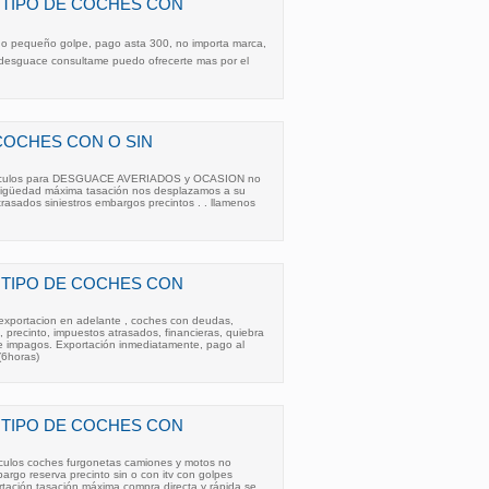
TIPO DE COCHES CON
 o pequeño golpe, pago asta 300, no importa marca,
al desguace consultame puedo ofrecerte mas por el
COCHES CON O SIN
hiculos para DESGUACE AVERIADOS y OCASION no
antigüedad máxima tasación nos desplazamos a su
trasados siniestros embargos precintos . . llamenos
TIPO DE COCHES CON
xportacion en adelante , coches con deudas,
 precinto, impuestos atrasados, financieras, quiebra
de impagos. Exportación inmediatamente, pago al
(6horas)
TIPO DE COCHES CON
culos coches furgonetas camiones y motos no
argo reserva precinto sin o con itv con golpes
tación tasación máxima compra directa y rápida se