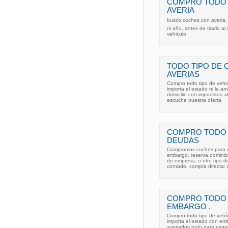
COMPRO TODO 
AVERIA
busco coches con averia,
ni año, antes de tirarlo 
vehiculo
TODO TIPO DE 
AVERIAS
Compro todo tipo de ve
importa el estado ni la 
domicilio con impuestos a
escuche nuestra oferta
COMPRO TODO 
DEUDAS
Compramos coches para e
embargo, reserva dominio,
de empresa, o otro tipo 
contado, compra directa: 
COMPRO TODO 
EMBARGO .
Compro todo tipo de vehí
importa el estado con emb
averiados todo para expor