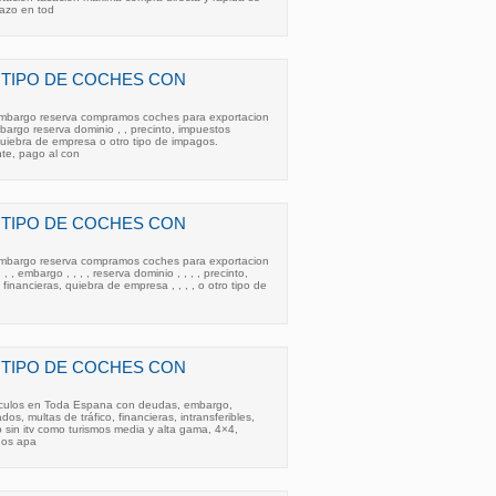
lazo en tod
TIPO DE COCHES CON
mbargo reserva compramos coches para exportacion
argo reserva dominio , , precinto, impuestos
 quiebra de empresa o otro tipo de impagos.
te, pago al con
TIPO DE COCHES CON
mbargo reserva compramos coches para exportacion
, , embargo , , , , reserva dominio , , , , precinto,
 financieras, quiebra de empresa , , , , o otro tipo de
TIPO DE COCHES CON
ículos en Toda Espana con deudas, embargo,
os, multas de tráfico, financieras, intransferibles,
o sin itv como turismos media y alta gama, 4×4,
dos apa