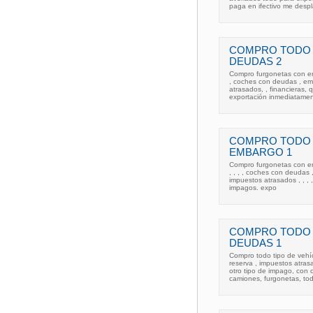
paga en ifectivo me desp
COMPRO TODO 
DEUDAS 2
Compro furgonetas con e
, coches con deudas , emb
atrasados, , financieras,
exportación inmediatamen
COMPRO TODO 
EMBARGO 1
Compro furgonetas con e
, , , , coches con deudas , 
impuestos atrasados , , , ,
impagos. expo
COMPRO TODO 
DEUDAS 1
Compro todo tipo de veh
reserva , impuestos atrasad
otro tipo de impago, con 
camiones, furgonetas, to