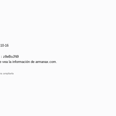
-10-16
ie：z8eBoJN9
e vea la información de armanax.com.
ra ampliarla