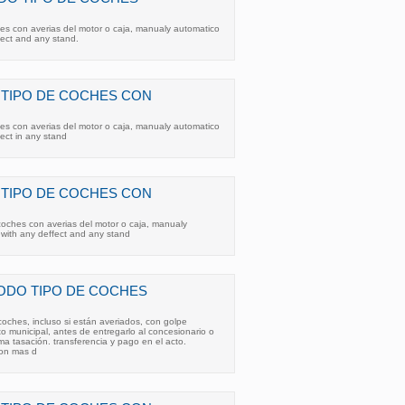
es con averias del motor o caja, manualy automatico
fect and any stand.
TIPO DE COCHES CON
es con averias del motor o caja, manualy automatico
fect in any stand
TIPO DE COCHES CON
 coches con averias del motor o caja, manualy
 with any deffect and any stand
DO TIPO DE COCHES
oches, incluso si están averiados, con golpe
to municipal, antes de entregarlo al concesionario o
 tasación. transferencia y pago en el acto.
con mas d