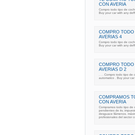
CON AVERIA
Compro todo tipo de coch
Buy your car with any def
COMPRO TODO 
AVERIAS 4
Compro todo tipo de coch
Buy your car with any def
COMPRO TODO 
AVERIAS D 2
. . . Compro todo tipo de
automatico . Buy your car
COMPRAMOS TO
CON AVERIA
Compramos todo tipo de c
pendientes de itv, impues
desguace llámenos. máxima
profesionales del sector 