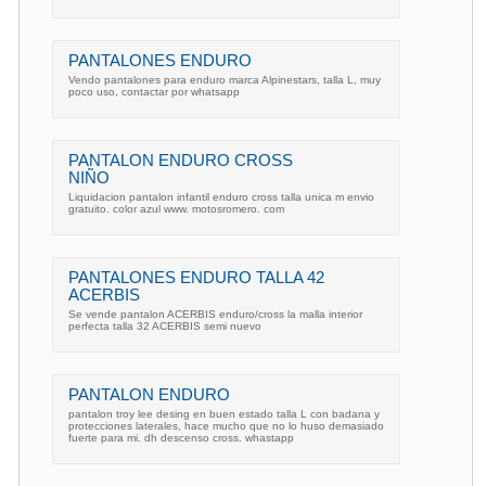
PANTALONES ENDURO
Vendo pantalones para enduro marca Alpinestars, talla L, muy
poco uso, contactar por whatsapp
PANTALON ENDURO CROSS
NIÑO
Liquidacion pantalon infantil enduro cross talla unica m envio
gratuito. color azul www. motosromero. com
PANTALONES ENDURO TALLA 42
ACERBIS
Se vende pantalon ACERBIS enduro/cross la malla interior
perfecta talla 32 ACERBIS semi nuevo
PANTALON ENDURO
pantalon troy lee desing en buen estado talla L con badana y
protecciones laterales, hace mucho que no lo huso demasiado
fuerte para mi. dh descenso cross. whastapp