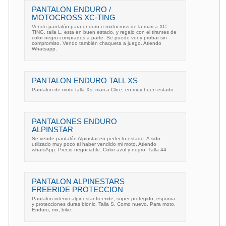
PANTALON ENDURO /
MOTOCROSS XC-TING
Vendo pantalón para enduro o motocross de la marca XC-
TING, talla L, esta en buen estado, y regalo con el tirantes de
color negro comprados a parte. Se puede ver y probar sin
compromiso. Vendo también chaqueta a juego. Atiendo
Whatsapp.
PANTALON ENDURO TALL XS
Pantalon de moto talla Xs, marca Clice, en muy buen estado.
PANTALONES ENDURO
ALPINSTAR
Se vende pantalón Alpinstar en perfecto estado. A sido
utilizado muy poco al haber vendido mi moto. Atiendo
whatsApp. Precio negociable. Color azul y negro. Talla 44
PANTALON ALPINESTARS
FREERIDE PROTECCION
Pantalon interior alpinestar freeride, super protegido, espuma
y protecciones duras bionic. Talla S. Como nuevo. Para moto,
Enduro, mx, bike. . .