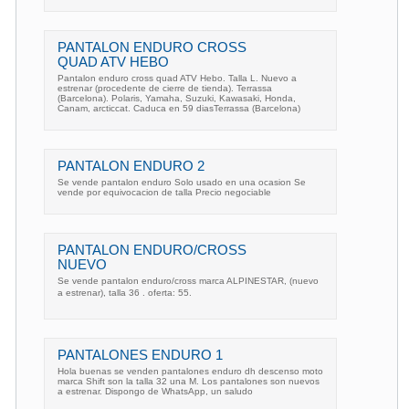
PANTALON ENDURO CROSS
QUAD ATV HEBO
Pantalon enduro cross quad ATV Hebo. Talla L. Nuevo a
estrenar (procedente de cierre de tienda). Terrassa
(Barcelona). Polaris, Yamaha, Suzuki, Kawasaki, Honda,
Canam, arcticcat. Caduca en 59 diasTerrassa (Barcelona)
PANTALON ENDURO 2
Se vende pantalon enduro Solo usado en una ocasion Se
vende por equivocacion de talla Precio negociable
PANTALON ENDURO/CROSS
NUEVO
Se vende pantalon enduro/cross marca ALPINESTAR, (nuevo
a estrenar), talla 36 . oferta: 55.
PANTALONES ENDURO 1
Hola buenas se venden pantalones enduro dh descenso moto
marca Shift son la talla 32 una M. Los pantalones son nuevos
a estrenar. Dispongo de WhatsApp, un saludo