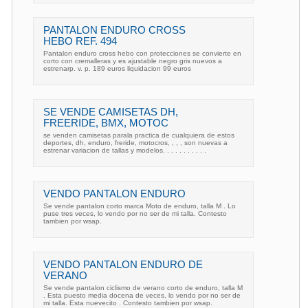
PANTALON ENDURO CROSS
HEBO REF. 494
Pantalon enduro cross hebo con protecciones se convierte en
corto con cremalleras y es ajustable negro gris nuevos a
estrenarp. v. p. 189 euros liquidacion 99 euros
SE VENDE CAMISETAS DH,
FREERIDE, BMX, MOTOC
se venden camisetas parala practica de cualquiera de estos
deportes, dh, enduro, freride, motocros, , , , son nuevas a
estrenar variacion de tallas y modelos. . . . . . . . . . .
VENDO PANTALON ENDURO
Se vende pantalon corto marca Moto de enduro, talla M . Lo
puse tres veces, lo vendo por no ser de mi talla. Contesto
tambien por wsap.
VENDO PANTALON ENDURO DE
VERANO
Se vende pantalon ciclismo de verano corto de enduro, talla M
. Esta puesto media docena de veces, lo vendo por no ser de
mi talla. Esta nuevecito . Contesto tambien por wsap.