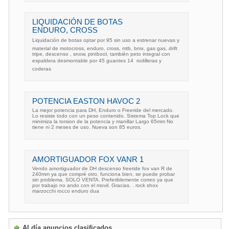
LIQUIDACIÓN DE BOTAS
ENDURO, CROSS
Liquidación de botas optar por 95 sin uso a estrenar nuevas y
material de motocross, enduro, cross, mtb, bmx, gas gas, drift
tripe, descenso , snow, pintbool, también peto integral con
espaldera desmontable por 45 guantes 14  rodilleras y
coderas
POTENCIA EASTON HAVOC 2
La mejor potencia para DH, Enduro o Freeride del mercado.
Lo resiste todo con un peso contenido. Sistema Top Lock que
minimiza la torsion de la potencia y manillar Largo 65mm No
tiene ni 2 meses de uso. Nueva son 85 euros.
AMORTIGUADOR FOX VANR 1
Vendo amortiguador de DH descenso freeride fox van R de
240mm ya que compré otro, funciona bien, se puede probar
sin problema. SOLO VENTA. Preferiblemente correo ya que
por trabajo no ando con el movil. Gracias. . rock shox
marzocchi rocco enduro dua
Al día anuncios clasificados