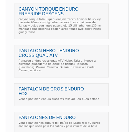
CANYON TORQUE ENDURO
FREERIDE DESCENS
canyon torque talla L (pequeña)marzocchi bomber 66 rcv eje
pasante 20mm amortiguador marzocchi rocco air aros de
llantas y bujes sun ringle trasera eje 15 sillin phenom 130mm
manillar demo potencia easton avoc frenos avid elixir r vielas
guia y tensa
PANTALON HEBO - ENDURO
CROSS QUAD ATV
Pantalon enduro cross quad ATV Hebo. Talla L. Nuevo a
estrenar (procedente de cierre de tienda). Terrassa
(Barcelona). Polaris, Yamaha, Suzuki, Kawasaki, Honda,
Canam, arcticcat.
PANTALON DE CROS ENDURO
FOX
Vendo pantalon enduro cross fox talla 40 , en buen estado
PANTALONES DE ENDURO
Vendo pantalones enduro fox traído de Miami rojo 40 euros
son los que usan para los saltos y para ir fuera de la bota.