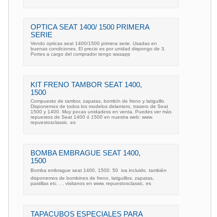
OPTICA SEAT 1400/ 1500 PRIMERA
SERIE
Vendo opticas seat 1400/1500 primera serie. Usadas en
buenas condiciones. El precio es por unidad dispongo de 3.
Portes a cargo del comprador tengo wasapp
KIT FRENO TAMBOR SEAT 1400,
1500
Compuesto de tambor, zapatas, bombín de freno y latiguillo.
Disponemos de todos los modelos delantero, trasero de Seat
1500 y 1400. Muy pocas unidadess en venta. Puedes ver más
repuestos de Seat 1400 ó 1500 en nuestra web: www.
repuestosclassic. es
BOMBA EMBRAGUE SEAT 1400,
1500
Bomba embrague seat 1400, 1500. 50  iva incluido. también
disponemos de bombines de freno, latiguillos, zapatas,
pastillas etc. . . visitanos en www. repuestosclassic. es
TAPACUBOS ESPECIALES PARA