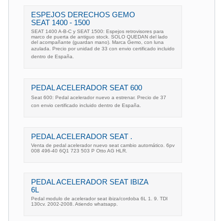
ESPEJOS DERECHOS GEMO
SEAT 1400 - 1500
SEAT 1400 A-B-C y SEAT 1500: Espejos retrovisores para
marco de puerta de antiguo stock. SOLO QUEDAN del lado
del acompañante (guardan mano). Marca Gemo, con luna
azulada. Precio por unidad de 33 con envio certificado incluido
dentro de España.
PEDAL ACELERADOR SEAT 600
Seat 600: Pedal acelerador nuevo a estrenar. Precio de 37
con envio certificado incluido dentro de España.
PEDAL ACELERADOR SEAT .
Venta de pedal acelerador nuevo seat cambio automático. 6pv
008 496-40 6Q1 723 503 P Otto AG HLR.
PEDAL ACELERADOR SEAT IBIZA
6L
Pedal modulo de acelerador seat ibiza/cordoba 6L 1. 9. TDI
130cv. 2002-2008. Atiendo whatsapp.