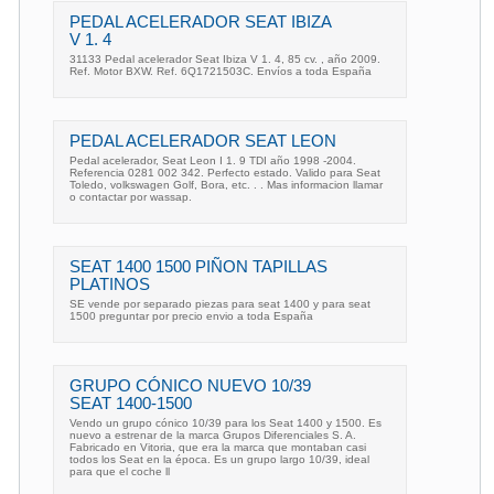
PEDAL ACELERADOR SEAT IBIZA
V 1. 4
31133 Pedal acelerador Seat Ibiza V 1. 4, 85 cv. , año 2009.
Ref. Motor BXW. Ref. 6Q1721503C. Envíos a toda España
PEDAL ACELERADOR SEAT LEON
Pedal acelerador, Seat Leon I 1. 9 TDI año 1998 -2004.
Referencia 0281 002 342. Perfecto estado. Valido para Seat
Toledo, volkswagen Golf, Bora, etc. . . Mas informacion llamar
o contactar por wassap.
SEAT 1400 1500 PIÑON TAPILLAS
PLATINOS
SE vende por separado piezas para seat 1400 y para seat
1500 preguntar por precio envio a toda España
GRUPO CÓNICO NUEVO 10/39
SEAT 1400-1500
Vendo un grupo cónico 10/39 para los Seat 1400 y 1500. Es
nuevo a estrenar de la marca Grupos Diferenciales S. A.
Fabricado en Vitoria, que era la marca que montaban casi
todos los Seat en la época. Es un grupo largo 10/39, ideal
para que el coche ll