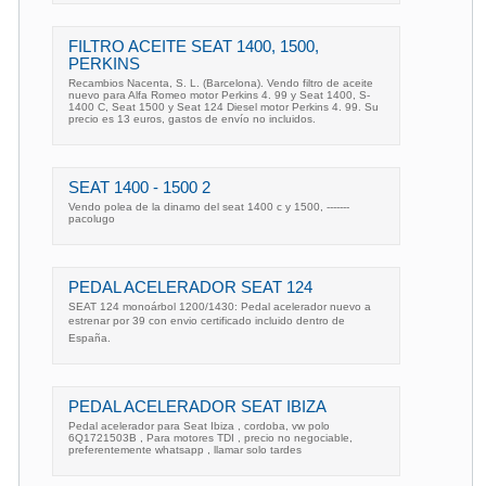
FILTRO ACEITE SEAT 1400, 1500,
PERKINS
Recambios Nacenta, S. L. (Barcelona). Vendo filtro de aceite
nuevo para Alfa Romeo motor Perkins 4. 99 y Seat 1400, S-
1400 C, Seat 1500 y Seat 124 Diesel motor Perkins 4. 99. Su
precio es 13 euros, gastos de envío no incluidos.
SEAT 1400 - 1500 2
Vendo polea de la dinamo del seat 1400 c y 1500, -------
pacolugo
PEDAL ACELERADOR SEAT 124
SEAT 124 monoárbol 1200/1430: Pedal acelerador nuevo a
estrenar por 39 con envio certificado incluido dentro de
España.
PEDAL ACELERADOR SEAT IBIZA
Pedal acelerador para Seat Ibiza , cordoba, vw polo
6Q1721503B , Para motores TDI , precio no negociable,
preferentemente whatsapp , llamar solo tardes