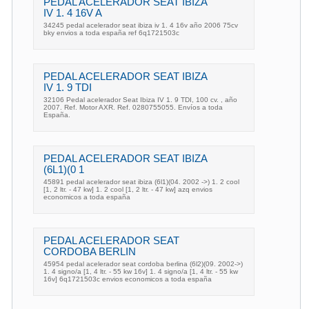
PEDAL ACELERADOR SEAT IBIZA
IV 1. 4 16V A
34245 pedal acelerador seat ibiza iv 1. 4 16v año 2006 75cv
bky envios a toda españa ref 6q1721503c
PEDAL ACELERADOR SEAT IBIZA
IV 1. 9 TDI
32106 Pedal acelerador Seat Ibiza IV 1. 9 TDI, 100 cv. , año
2007. Ref. Motor AXR. Ref. 0280755055. Envíos a toda
España.
PEDAL ACELERADOR SEAT IBIZA
(6L1)(0 1
45891 pedal acelerador seat ibiza (6l1)(04. 2002 ->) 1. 2 cool
[1, 2 ltr. - 47 kw] 1. 2 cool [1, 2 ltr. - 47 kw] azq envios
economicos a toda españa
PEDAL ACELERADOR SEAT
CORDOBA BERLIN
45954 pedal acelerador seat cordoba berlina (6l2)(09. 2002->)
1. 4 signo/a [1, 4 ltr. - 55 kw 16v] 1. 4 signo/a [1, 4 ltr. - 55 kw
16v] 6q1721503c envios economicos a toda españa