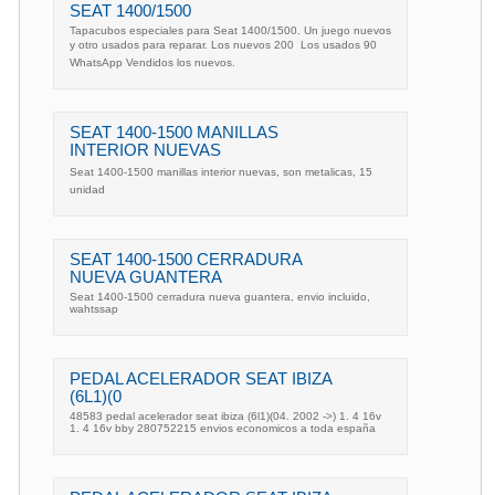
SEAT 1400/1500
Tapacubos especiales para Seat 1400/1500. Un juego nuevos
y otro usados para reparar. Los nuevos 200  Los usados 90 
WhatsApp Vendidos los nuevos.
SEAT 1400-1500 MANILLAS
INTERIOR NUEVAS
Seat 1400-1500 manillas interior nuevas, son metalicas, 15
unidad
SEAT 1400-1500 CERRADURA
NUEVA GUANTERA
Seat 1400-1500 cerradura nueva guantera, envio incluido,
wahtssap
PEDAL ACELERADOR SEAT IBIZA
(6L1)(0
48583 pedal acelerador seat ibiza (6l1)(04. 2002 ->) 1. 4 16v
1. 4 16v bby 280752215 envios economicos a toda españa