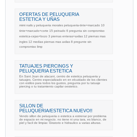
OFERTAS DE PELUQUERIA
ESTETICA Y UÑAS
mimi nails y peluqueria morales peluqueria-tinte+marcado 10
tinte+marcado+corte 15 peinado 6 pregunta sin compromiso
estetica-cejas+bozo 3 piernas enteras+axilas 12 piernas mas
ingles 12 medias piernas mas axilas 8 pregunte sin
compromiso limp
TATUAJES PIERCINGS Y
PELUQUERIA ESTETICA
En Sant Joan de alacant, centro de estetica peluqueria y
tatuajes. Centro especializado en en elcuidado de los clientes
con estilos para todos los gustos, pregunta por tu tatuaje
piercing o tu tratamiento capilar oestetico.
SILLON DE
PELUQUERIA/ESTETICA NUEVO!!
Vendo sillon de peluqueria o estetica a estrenar por problema
de espacio en mi negocio. no tiene ni una tara, es blanco, de
piel y facil de limpiar. Giratorio e hidraulico a varias alturas.