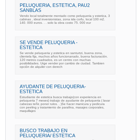
PELUQUERIA, ESTETICA, PAU2
SANBLAS
Vendo local totalmente montado como peluqueria y estetica, 3
cabinas , ideal inversionistas, zona isla corfu, local 100 m2.
140. 000 euros. . . solo la obra costo 75. 000 eur
SE VENDE PELUQUERIA -
ESTETICA
Se vende peluqueria y estetica en santurtzi, buena zona,
clientela fija, muchos años funcionanado, buena facturación.
120 metros cuadrados, es un centro con muchas
posibilidades. Urge vender por cambio de ciudad. Tambien
opción de alquiler con derech
AYUDANTE DE PELUQUERIA-
ESTETICA
Estudiante de estetica busca trabajo(con experiencia en
peluqueria 7 meses) trabajo de ayudante de peluqueria ( lavar
cabezas teñir, poner rulos. . )Se hacer manicura y pedicura
con peeling y tratamiento de parafina, masajes corporales,
maquillajes
BUSCO TRABAJO EN
PELUQUERIA/ ESTETICA