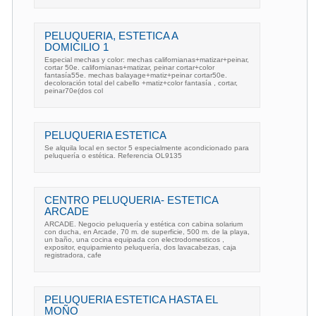
PELUQUERIA, ESTETICA A
DOMICILIO 1
Especial mechas y color: mechas californianas+matizar+peinar,
cortar 50e. californianas+matizar, peinar cortar+color
fantasía55e. mechas balayage+matiz+peinar cortar50e.
decoloración total del cabello +matiz+color fantasía , cortar,
peinar70e(dos col
PELUQUERIA ESTETICA
Se alquila local en sector 5 especialmente acondicionado para
peluquería o estética. Referencia OL9135
CENTRO PELUQUERIA- ESTETICA
ARCADE
ARCADE. Negocio peluquería y estética con cabina solarium
con ducha, en Arcade, 70 m. de superficie, 500 m. de la playa,
un baño, una cocina equipada con electrodomesticos ,
expositor, equipamiento peluquería, dos lavacabezas, caja
registradora, cafe
PELUQUERIA ESTETICA HASTA EL
MOÑO