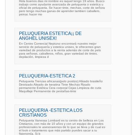
Hola buenos dias mi nombre es raquel tengo 19 años. Busco
trabajo como ayudante avanzada de peluqueria o estetica u
oficial de peluqueria. Se hacer tinte, mechas, corte de señora
pero tengo muchas ganas de aprender tambien caballero,
peinar, hacer mo
PELUQUERIA ESTETICA¡¡ DE
ANGHEL UNISEX!
En Centro Comercial Neptuno encontrará nuestro mejor
servicio de peluquería y estetica unisex, le ofrecemos gran
variedad de productos a la venta además de corte de pelo
para señoras, caballeros, niños, gran variedad de tintes,
depilación, limpieza d
PELUQUERIA-ESTETICA 2
Peluqueria Trenzas africanas(pelo postizo) Alisado brasileño
Desrizado Alisado de keratina Tinte Mechas Rizado
permanente Estética Cera corporal Cejas Limpieza de cutis
Maquillaje Permanente de pestañas-tinte
PELUQUERIA -ESTETICA LOS
CRISTIANOS
Peluqueria Vanessa Lombard es tu centro de belleza en Los
Cristianos, con más de 10 años y con un equipo de grandes
profesionales te asesoraremos de lo que se lleva y de cual es
el look o tratamiento que más partido puedes sacar a tu
fisionomía. Si b