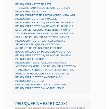
PELUQUERIA + ESTETICA 2X1
TPV TACTIL PARA PELUQUERIAS - ESTETICA.
PELUQUERIA ESTETICA 6
PELUQUERIA/ESTETICA TOTALMENTE INSTALADA
PELUQUERIA ESTETICA Y MASAJE
PELUQUERIA ESTETICA¡¡ DE ANGHEL UNISEX! 1
PELUQUERIA ESTETICA¡¡ DE ANGHEL UNISEX! 2
OFERTAS DE PELUQUERIA ESTETICA Y UÑAS
TATUAJES PIERCINGS Y PELUQUERIA ESTETICA
SILLON DE PELUQUERIA/ESTETICA NUEVO!!
PELUQUERIA, ESTETICA, PAU2 SANBLAS
SE VENDE PELUQUERIA - ESTETICA
AYUDANTE DE PELUQUERIA-ESTETICA
BUSCO TRABAJO EN PELUQUERIA/ ESTETICA
PELUQUERIA ESTETICA¡¡ DE ANGHEL UNISEX!
PELUQUERIA-ESTETICA 2
PELUQUERIA -ESTETICA LOS CRISTIANOS
ACCESORIOS ARTICULOS PELUQUERIA ESTETICA
TRASPASO O ALQUILER PELUQUERIA ESTETICA
ARTICULOS PELUQUERIA ESTETICA MASAJE
PELUQUERIA, ESTETICA A DOMICILIO 1
PELUQUERIA ESTETICA
CENTRO PELUQUERIA- ESTETICA ARCADE
PELUQUERIA ESTETICA HASTA EL MOÑO
PELUQUERIA + ESTETICA 2X1
Si siempre has soñado con trabajar en el mundo de la belleza