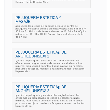
Romero, frente Hospital Alica
PELUQUERIA ESTETICA Y
MASAJE
aprovecha los precios de apertura del nuevo centro de
peluqueria y estetica situado en mesa y lopez calle habana nº
35 local 7 . Abrimos de lunes a viernes de 10. 00 a 19. 00y los
sabados de 11. 00 a 18. 00 Aprovecha las ofertas y disfruta
de un trat
PELUQUERIA ESTETICA¡¡ DE
ANGHEL UNISEX! 1
¡¡centro de peluqueria y estetica dhe anghel unisex!! les
ofrececemos un gran servicio de cortes de caballero, niños,
mujeres, gran varidad en tintes, buena calidad en nuestros
productos, recojidos, mechas, uñas permanentes, depilacion,
limpieza de c
PELUQUERIA ESTETICA¡¡ DE
ANGHEL UNISEX! 2
¡¡centro de peluqueria y estetica dhe anghel unisex!! les
ofrecemos un gran servicio de cortes de caballero, niños,
mujeres, gran varidad en tintes, buena calidad en nuestros
productos, recojidos, mechas, uñas permanentes, depilacion,
limpieza de cut