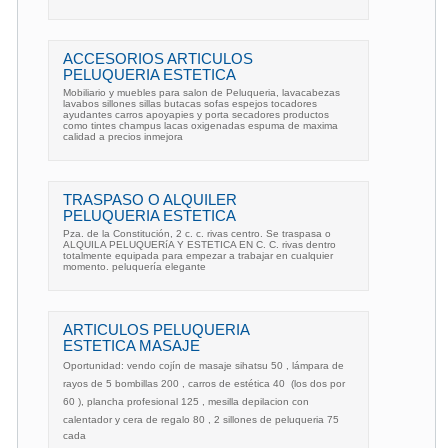
ACCESORIOS ARTICULOS
PELUQUERIA ESTETICA
Mobiliario y muebles para salon de Peluqueria, lavacabezas
lavabos sillones sillas butacas sofas espejos tocadores
ayudantes carros apoyapies y porta secadores productos
como tintes champus lacas oxigenadas espuma de maxima
calidad a precios inmejora
TRASPASO O ALQUILER
PELUQUERIA ESTETICA
Pza. de la Constitución, 2 c. c. rivas centro. Se traspasa o
ALQUILA PELUQUERíA Y ESTETICA EN C. C. rivas dentro
totalmente equipada para empezar a trabajar en cualquier
momento. peluquería elegante
ARTICULOS PELUQUERIA
ESTETICA MASAJE
Oportunidad: vendo cojín de masaje sihatsu 50 , lámpara de
rayos de 5 bombillas 200 , carros de estética 40  (los dos por
60 ), plancha profesional 125 , mesilla depilacion con
calentador y cera de regalo 80 , 2 sillones de peluqueria 75 
cada