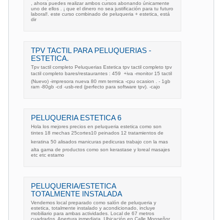
, ahora puedes realizar ambos cursos abonando únicamente
uno de ellos . ¡ que el dinero no sea justificación para tu futuro
laboral!. este curso combinado de peluqueria + estetica, está
dir
TPV TACTIL PARA PELUQUERIAS -
ESTETICA.
Tpv tactil completo Peluquerias Estetica tpv tactil completo tpv
tactil completo bares/restaurantes : 459  +iva -monitor 15 tactil
(Nuevo) -impresora nueva 80 mm termica -cpu ocasion . - 1gb
ram -80gb -cd -usb-red (perfecto para software tpv). -cajo
PELUQUERIA ESTETICA 6
Hola los mejores precios en peluqueria estetica como son
tintes 18 mechas 25cortes10 peinados 12 tratamientos de
keratina 50 alisados manicuras pedicuras trabajo con la mas
alta gama de productos como son kerastase y loreal masajes
etc etc estamo
PELUQUERIA/ESTETICA
TOTALMENTE INSTALADA
Vendemos local preparado como salón de peluqueria y
estetica, totalmente instalado y acondicionado, incluye
mobiliario para ambas actividades. Local de 67 metros
cuadrados. Apertura inmediata. Ubicación en Calle Monseñor