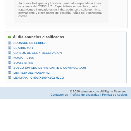
Tu nueva Peluquería y Estética , junto al Parque María Luisa,
muy cerca del TODOLUZ . Especialistas en mechas , color,
tratamientos innovadores de hidratación, cera caliente , tinte,
permanente y extensiones de pestaña , uñas gel y porcelana ,
esmalt
Al día anuncios clasificados
ADOSADO EN LEBRIJA
EL ARROYO 1
CURSOS DE GEL Y DECORACION
NOKIA - 7310C
BOATS SPIKE
BUSCO EMPLEO DE VIGILANTE O CONTROLADOR
LIMPIEZA DEL HOGAR 42
LEXMARK - C-500/X500/X502-H2CG
© 2026 armanax.com. All Rights Reserved.
Contáctenos
|
Política de privacidad
|
Política de cookies