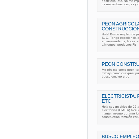
hosteleria, etc. No me im
desescombros, cargas y d
PEON AGRICOL
CONSTRUCCIO
Hola! Busco empleo de pe
S. O. Tengo experiencia 
en invernaderos, fincas, v
alimentos, productos Fit
PEON CONSTRU
Me ofrezco como peon ten
trabajo como cualquier p
busco empleo urge
ELECTRICISTA,
ETC
Hola soy un chico de 22 a
electrónica (CMIEA) hice 
mantenimiento durante lo
construcción también est
BUSCO EMPLEO