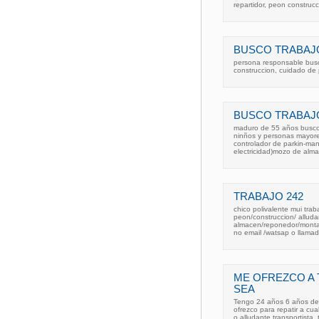
repartidor, peon construcc
BUSCO TRABAJO
persona responsable busca
construccion, cuidado de 
BUSCO TRABAJO
maduro de 55 años busco 
ninños y personas mayores
controlador de parkin-man
electricidad)mozo de alm
TRABAJO 242
chico polivalente mui trab
peon/construccion/ allud
almacen/reponedor/montado
no email /watsap o llamad
ME OFREZCO A 
SEA
Tengo 24 años 6 años de
ofrezco para repatir a cu
o alludante transportist