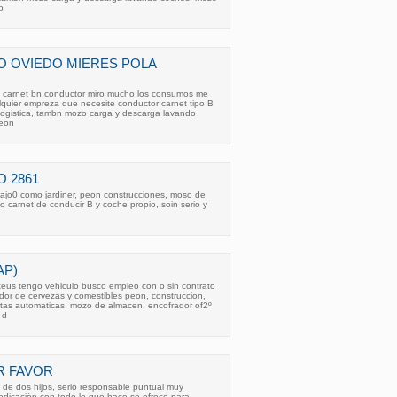
o
O OVIEDO MIERES POLA
 carnet bn conductor miro mucho los consumos me
alquier empreza que necesite conductor carnet tipo B
, logistica, tambn mozo carga y descarga lavando
peon
 2861
ajo0 como jardiner, peon construcciones, moso de
o carnet de conducir B y coche propio, soin serio y
AP)
eus tengo vehiculo busco empleo con o sin contrato
dor de cervezas y comestibles peon, construccion,
tas automaticas, mozo de almacen, encofrador of2º
 d
R FAVOR
 de dos hijos, serio responsable puntual muy
edicación con todo lo que hace se ofrece para