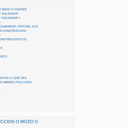
O MOZO O CHOFER
Y SOLDADOR
Y SOLDADOR 1
5
CAMARERO, PINTURA, ETC.
ON CONSTRUCCION
2
CONSTRUCCION ETC
23
USCO
AR EN LO QUE SEA
O MIERES POLA LENA
R
CCION O MOZO O