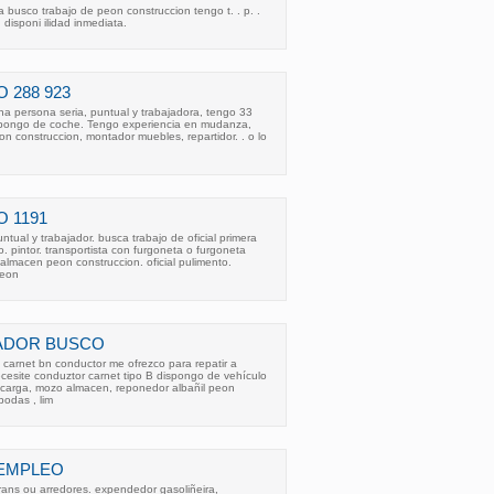
a busco trabajo de peon construccion tengo t. . p. .
. disponi ilidad inmediata.
 288 923
na persona seria, puntual y trabajadora, tengo 33
spongo de coche. Tengo experiencia en mudanza,
eon construccion, montador muebles, repartidor. . o lo
 1191
tual y trabajador. busca trabajo de oficial primera
. pintor. transportista con furgoneta o furgoneta
lmacen peon construccion. oficial pulimento.
peon
JADOR BUSCO
carnet bn conductor me ofrezco para repatir a
cesite conduztor carnet tipo B dispongo de vehículo
carga, mozo almacen, reponedor albañil peon
podas , lim
EMPLEO
rans ou arredores. expendedor gasoliñeira,