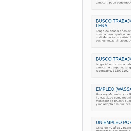
almacen, peon construcci
BUSCO TRABAJ
LENA
Tengo 24 años 6 años de
ofrezco para repatir a cu
o alludante transportista
coches, mozo almacen, 
BUSCO TRABAJO
tengo 26 años busco trab
almacen o tranporte. teng
reponsable. 662076162.
EMPLEO (WASS
Hola soy Manuel soy de R
he trabajado como reparti
montador de gruas y puer
y me adapto a lo que sea
UN EMPLEO PO
Chico de 40 años y padre
trabajador y con mucha d