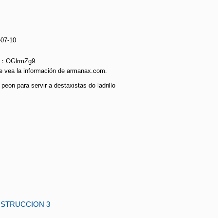
-07-10
ie：OGlrmZg9
e vea la información de armanax.com.
peon para servir a destaxistas do ladrillo
NSTRUCCION 3