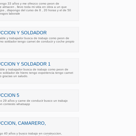
tengo 33 años y me ofrezco como peon de
 almacen , llevo toda mi vida en obra a un que
os , dispongo del curso de 8 , 20 horas y el de 50
esgos laborale
CCION Y SOLDADOR
sable y trabajador busca de trabajo como peon de
omo soldador tengo carnet de conducir y coche propio
CCION Y SOLDADOR 1
able y trabajador busca de trabajo como peon de
o soldador de hierro tengo experiencia tengo carnet
o gracias un saludo.
CCION 5
go 29 años y carne de conducir busco un trabajo
on contesto whatsapp
CCION, CAMARERO,
go 40 años y busco trabajo en construccion,