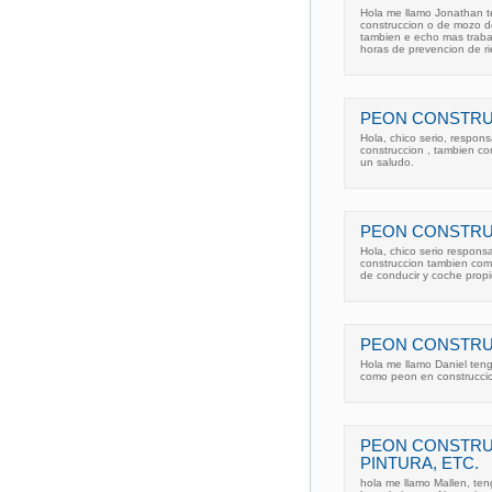
Hola me llamo Jonathan 
construccion o de mozo de
tambien e echo mas trabaj
horas de prevencion de ri
PEON CONSTRU
Hola, chico serio, respon
construccion , tambien c
un saludo.
PEON CONSTRU
Hola, chico serio respons
construccion tambien com
de conducir y coche propi
PEON CONSTRU
Hola me llamo Daniel ten
como peon en construcci
PEON CONSTRU
PINTURA, ETC.
hola me llamo Mallen, ten