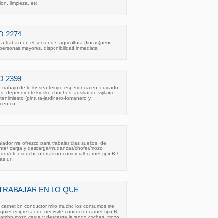
ion, limpieza, etc
 2274
 trabajo en el sector de: agricultura (fincas)peon
personas mayores. disponibilidad inmediata
 2399
trabajo de lo ke sea temgo esperiencia en: cuidado
 -dependiente kiosko chuches -ausiliar de vijilante-
tenimiento (pintura-jardinero-fontanero y
acen-co
ajador me ofrezco para trabajar dias sueltos, de
ante/ carga y descarga/mudanzas/chofer/mozo
r/etc escucho ofertas no comercial/ carnet tipo B /
as ur
TRABAJAR EN LO QUE
 carnet bn conductor miro mucho los consumos me
alquier empreza que necesite conductor carnet tipo B
a, tambn mozo carga y descarga lavando coches, mozo