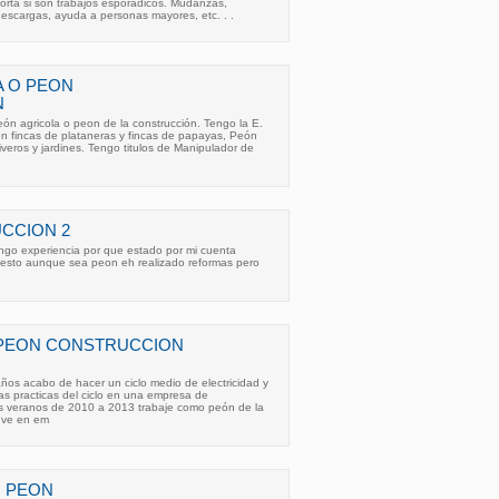
porta si son trabajos esporadicos. Mudanzas,
escargas, ayuda a personas mayores, etc. . .
A O PEON
N
ón agricola o peon de la construcción. Tengo la E.
en fincas de plataneras y fincas de papayas, Peón
iveros y jardines. Tengo titulos de Manipulador de
CCION 2
go experiencia por que estado por mi cuenta
uesto aunque sea peon eh realizado reformas pero
 PEON CONSTRUCCION
ños acabo de hacer un ciclo medio de electricidad y
las practicas del ciclo en una empresa de
s veranos de 2010 a 2013 trabaje como peón de la
uve en em
 PEON