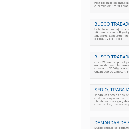
hola soi chico de zaragoz
c. cursilio de 8 y 20 horas
BUSCO TRABAJO
Hola, busco trabajo soy u
año, tengo carnet B y di
andamios, carretillero , p
q seea. . . etc. . Pido
BUSCO TRABAJO
chico 29 años español. pun
en construccion. fontanero
camion de 3500kg. mozo a
encargado de almacen. 
SERIO, TRABA
Tengo 25 años 7 años de 
cualquier empreza que ne
, tambn mozo carga y des
construccion, desbroces, 
DEMANDAS DE 
Busco traballo en bertami