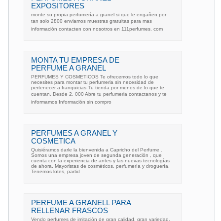
EXPOSITORES
monte su propia perfumería a granel si que le engañen por
tan solo 2800 enviamos muestras gratuitas para mas
información contacten con nosotros en 111perfumes. com
MONTA TU EMPRESA DE
PERFUME A GRANEL
PERFUMES Y COSMETICOS Te ofrecemos todo lo que
necesites para montar tu perfumeria sin necesidad de
pertenecer a franquicias Tu tienda por menos de lo que te
cuentan. Desde 2. 000 Abre tu perfumeria contactanos y te
informamos Información sin compro
PERFUMES A GRANEL Y
COSMETICA
Quisiéramos darle la bienvenida a Capricho del Perfume .
Somos una empresa joven de segunda generación , que
cuenta con la experiencia de antes y las nuevas tecnologías
de ahora. Mayoristas de cosméticos, perfumería y droguería.
Tenemos lotes, partid
PERFUME A GRANELL PARA
RELLENAR FRASCOS
Vendo perfumes de imitación de gran calidad, gran variedad,