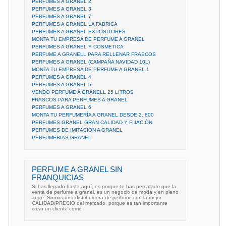
PERFUMES A GRANEL 2
PERFUMES A GRANEL 3
PERFUMES A GRANEL 7
PERFUMES A GRANEL LA FABRICA
PERFUMES A GRANEL EXPOSITORES
MONTA TU EMPRESA DE PERFUME A GRANEL
PERFUMES A GRANEL Y COSMETICA
PERFUME A GRANELL PARA RELLENAR FRASCOS
PERFUMES A GRANEL (CAMPAÑA NAVIDAD 10L)
MONTA TU EMPRESA DE PERFUME A GRANEL 1
PERFUMES A GRANEL 4
PERFUMES A GRANEL 5
VENDO PERFUME A GRANELL 25 LITROS
FRASCOS PARA PERFUMES A GRANEL
PERFUMES A GRANEL 6
MONTA TU PERFUMERÍA A GRANEL DESDE 2. 800
PERFUMES GRANEL GRAN CALIDAD Y FIJACIÓN
PERFUMES DE IMITACION A GRANEL
PERFUMERIAS GRANEL
PERFUME A GRANEL SIN
FRANQUICIAS
Si has llegado hasta aquí, es porque te has percatado que la
venta de perfume a granel, es un negocio de moda y en pleno
auge. Somos una distribuidora de perfume con la mejor
CALIDAD/PRECIO del mercado, porque es tan importante
crear un cliente como