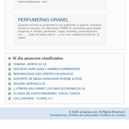
esenciasdeparis. com
PERFUMERIAS GRANEL
Quieres montar tu perfumería con perfumes a granel, nosotros
somos tu equipo, te ofrecemos TODO lo necesario para poder
empezar a vender, perfumes, cajas, botellas, perfumadores,
ect, , , , todo al mejor precio , y con una calidad excelente, si
estas
Al día anuncios clasificados
YAMAHA - AEROX 22 16
HOSTESS PARA JUAN Y ANDREA FORMENTERA
REPARACIONS XAVI OFERTA CALEFACCIO
SOPORTE DE MESA CARGADOR IPHONE & IPOD
VELERO SERVIOLA 23
¡¡ UTRERA SIN CARNET LOS MAS ECONOMICOS 16
CLASES DE CANTO MODERNO. VOCAL COACH
LAS LAGUNAS - CLAVEL 0 1
© 2026 armanax.com. All Rights Reserved.
Contáctenos
|
Política de privacidad
|
Política de cookies