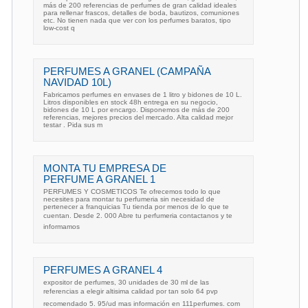
más de 200 referencias de perfumes de gran calidad ideales
para rellenar frascos, detalles de boda, bautizos, comuniones
etc. No tienen nada que ver con los perfumes baratos, tipo
low-cost q
PERFUMES A GRANEL (CAMPAÑA
NAVIDAD 10L)
Fabricamos perfumes en envases de 1 litro y bidones de 10 L.
Litros disponibles en stock 48h entrega en su negocio,
bidones de 10 L por encargo. Disponemos de más de 200
referencias, mejores precios del mercado. Alta calidad mejor
testar . Pida sus m
MONTA TU EMPRESA DE
PERFUME A GRANEL 1
PERFUMES Y COSMETICOS Te ofrecemos todo lo que
necesites para montar tu perfumeria sin necesidad de
pertenecer a franquicias Tu tienda por menos de lo que te
cuentan. Desde 2. 000 Abre tu perfumeria contactanos y te
informamos
PERFUMES A GRANEL 4
expositor de perfumes, 30 unidades de 30 ml de las
referencias a elegir altisima calidad por tan solo 64 pvp
recomendado 5. 95/ud mas información en 111perfumes. com