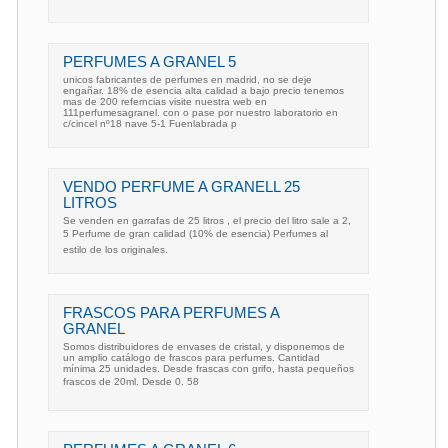
PERFUMES A GRANEL 5
unicos fabricantes de perfumes en madrid, no se deje
engañar. 18% de esencia alta calidad a bajo precio tenemos
mas de 200 referncias visite nuestra web en
111perfumesagranel. con o pase por nuestro laboratorio en
c/cincel nº18 nave 5-1 Fuenlabrada p
VENDO PERFUME A GRANELL 25
LITROS
Se venden en garrafas de 25 litros , el precio del litro sale a 2,
5 Perfume de gran calidad (10% de esencia) Perfumes al
estilo de los originales.
FRASCOS PARA PERFUMES A
GRANEL
Somos distribuidores de envases de cristal, y disponemos de
un amplio catálogo de frascos para perfumes. Cantidad
mínima 25 unidades. Desde frascas con grifo, hasta pequeños
frascos de 20ml. Desde 0. 58