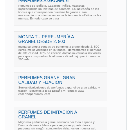
PERFUMES A GRANEL 6
Perfumes de Señora, Caballero, Niños, Mascotas.
Imprescindible un telefono de contacto. La indicación de los
tipos a que corresponden nuestras fragancias, son
únicamente una orientación sobre la tendencia olfativa de las
mismas. En todo caso se trata
MONTA TU PERFUMERÍA A
GRANEL DESDE 2. 800
monta su propia tiendas de perfumes a granel desde 2. 800
euros, mejor visitarnos en la fabrica , demostramos el perfume
de alta calidad, 18% de esencia damos muestras a las visitas
para que comprueben la altísima calidad bajo precio. mas de
200 refe
PERFUMES GRANEL GRAN
CALIDAD Y FIJACIÓN
Somos distribuidores de perfumes a granel de gran calidad y
fijación. Servimos a toda España y Portugal www.
essenziaperfumes. com
PERFUMES DE IMITACION A
GRANEL
Mayorista perfumes a granel servimos por toda España y
Europa de marca blanca para negocios y particulares
pregunte sin ningún compromiso visitanos en nuestra web