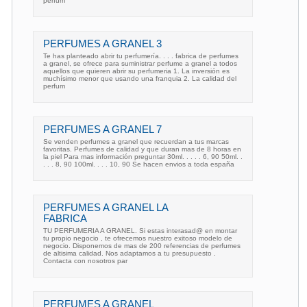
perfum
PERFUMES A GRANEL 3
Te has planteado abrir tu perfumería. . . . fabrica de perfumes
a granel, se ofrece para suministrar perfume a granel a todos
aquellos que quieren abrir su perfumeria 1. La inversión es
muchísimo menor que usando una franquia 2. La calidad del
perfum
PERFUMES A GRANEL 7
Se venden perfumes a granel que recuerdan a tus marcas
favoritas. Perfumes de calidad y que duran mas de 8 horas en
la piel Para mas información preguntar 30ml. . . . . 6, 90 50ml. .
. . . 8, 90 100ml. . . . 10, 90 Se hacen envios a toda españa
PERFUMES A GRANEL LA
FABRICA
TU PERFUMERIA A GRANEL. Si estas interasad@ en montar
tu propio negocio , te ofrecemos nuestro exitoso modelo de
negocio. Disponemos de mas de 200 referencias de perfumes
de altisima calidad. Nos adaptamos a tu presupuesto .
Contacta con nosotros par
PERFUMES A GRANEL