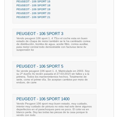
PEUGEOT - 106 SPORT 16
PEUGEOT - 106 SPORT 18
PEUGEOT - 106 SPORT 19
PEUGEOT - 106 SPORT 20
PEUGEOT - 106 SPORT 21
PEUGEOT - 106 SPORT 3
Vendo peugeot 106 sport 1. 4 75cv el coche esta en buen
estado de chapa de motor también se le ha cambiado correa
de distribución, bomba de agua, aceite filtro, correa auxiliar,
pata motor central todo demostrable con facturas tiene itv
suspensión ko
PEUGEOT - 106 SPORT 5
Se vende peugeot 106 sport 1. 4. Matriculado en 2003. Soy
su 2º dueño Itv recién pasada el 27-03-2015 sin fallos y a la
primera. Todos los mantenimientos hechos. Totalmente de
serie, como el primer día. Se aceptan cambios por moto de
enduro, de carre
PEUGEOT - 106 SPORT 1400
Vendo Peugeot 106 sport muy buen estado, muy cuidado,
interior muy cuidado de pintura no esta mal solo tiene algunos
deperfectos en el parachoques pero es poco. El color es en
blanco perla. Doy las todas las piezas de la casa porque lo
vendo con todo