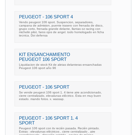
PEUGEOT - 106 SPORT 4
Vendo peugeot 106 sport. Suspencion, separadores,
campana de admision, puente trasero con frenada de disco,
grupo corto, frenada grande delante, llantas oz racing con
michelin pilot, faros ojos de angel. todo homologado en ficha
tecnica. Doi defensa
KIT ENSANCHAMIENTO
PEUGEOT 106 SPORT
Liquidacion de stock Kit de aletas delanteras ensanchadas
Peugeot 106 sport año 96
PEUGEOT - 106 SPORT
Se vende peugeot 106 sport 1. 4 tiene aire acondicionado,
cierre centralizado, elevalunas eléctrico. Esta en muy buen
estado. mando fotos. x. wassap.
PEUGEOT - 106 SPORT 1. 4
SPORT
Peugeot 106 sport con itv recién pasada. Recién pintado.
Extras : elevalunas eléctricos , cierre centralizado , aire
acondicionado , dirección asistida , equipo de música