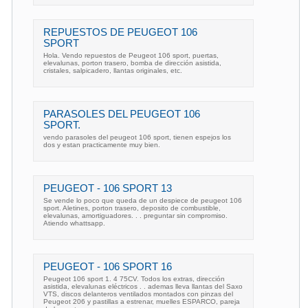
REPUESTOS DE PEUGEOT 106
SPORT
Hola. Vendo repuestos de Peugeot 106 sport, puertas,
elevalunas, porton trasero, bomba de dirección asistida,
cristales, salpicadero, llantas originales, etc.
PARASOLES DEL PEUGEOT 106
SPORT.
vendo parasoles del peugeot 106 sport, tienen espejos los
dos y estan practicamente muy bien.
PEUGEOT - 106 SPORT 13
Se vende lo poco que queda de un despiece de peugeot 106
sport. Aletines, porton trasero, deposito de combustible,
elevalunas, amortiguadores. . . preguntar sin compromiso.
Atiendo whattsapp.
PEUGEOT - 106 SPORT 16
Peugeot 106 sport 1. 4 75CV. Todos los extras, dirección
asistida, elevalunas eléctricos . . ademas lleva llantas del Saxo
VTS, discos delanteros ventilados montados con pinzas del
Peugeot 206 y pastillas a estrenar, muelles ESPARCO, pareja