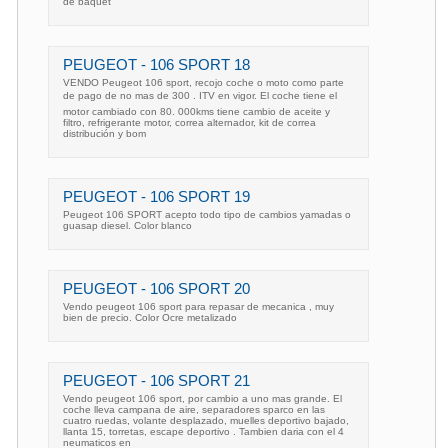
de baquet
PEUGEOT - 106 SPORT 18
VENDO Peugeot 106 sport, recojo coche o moto como parte
de pago de no mas de 300 . ITV en vigor. El coche tiene el
motor cambiado con 80. 000kms tiene cambio de aceite y
filtro, refrigerante motor, correa alternador, kit de correa
distribución y bom
PEUGEOT - 106 SPORT 19
Peugeot 106 SPORT acepto todo tipo de cambios yamadas o
guasap diesel. Color blanco
PEUGEOT - 106 SPORT 20
Vendo peugeot 106 sport para repasar de mecanica , muy
bien de precio. Color Ocre metalizado
PEUGEOT - 106 SPORT 21
Vendo peugeot 106 sport, por cambio a uno mas grande. El
coche lleva campana de aire, separadores sparco en las
cuatro ruedas, volante desplazado, muelles deportivo bajado,
llanta 15, torretas, escape deportivo . Tambien daria con el 4
neumaticos en