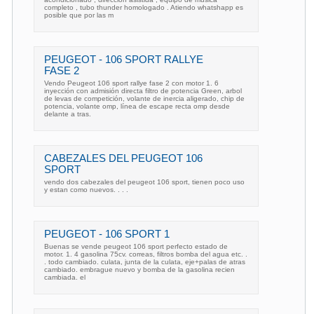
completo , tubo thunder homologado . Atiendo whatshapp es
posible que por las m
PEUGEOT - 106 SPORT RALLYE
FASE 2
Vendo Peugeot 106 sport rallye fase 2 con motor 1. 6
inyección con admisión directa filtro de potencia Green, arbol
de levas de competición, volante de inercia aligerado, chip de
potencia, volante omp, línea de escape recta omp desde
delante a tras.
CABEZALES DEL PEUGEOT 106
SPORT
vendo dos cabezales del peugeot 106 sport, tienen poco uso
y estan como nuevos. . . .
PEUGEOT - 106 SPORT 1
Buenas se vende peugeot 106 sport perfecto estado de
motor. 1. 4 gasolina 75cv. correas, filtros bomba del agua etc. .
. todo cambiado. culata, junta de la culata, eje+palas de atras
cambiado. embrague nuevo y bomba de la gasolina recien
cambiada. el