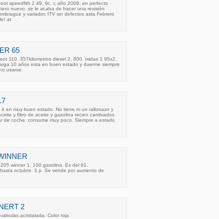
eot speedfith 2 49, 9c. c año 2008, en perfecto
tero nuevo, se le acaba de hacer una revisión
 embrague y variador, ITV sin defectos asta Febrero
e! at
ER 65
ot 110. 357kilometros diesel 2. 800. midas 1 95x2
 larga 10 años esta en buen estado y duerme siempre
no usarse.
17
4 en muy buen estado. No tiene ni un rallonazo y
aceite y filtro de aceite y gasolina recien cambiados
iar de coche. consume muy poco. Siempre a estado
 WINNER
205 winner 1. 100 gasolina. Es del 91.
v hasta octubre. 3 p. Se vende por aumento de
NERT 2
alvulas acristalada. Color roja