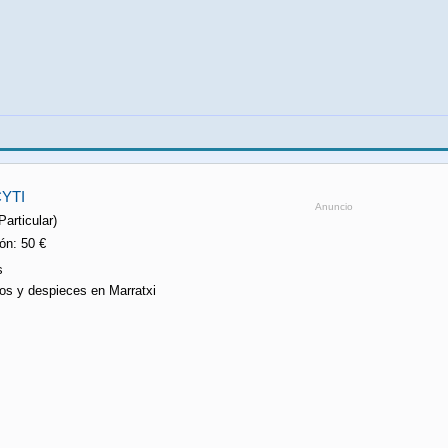
YTI
Anuncio
Particular)
ón: 50 €
s
os y despieces en Marratxi