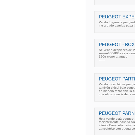
PEUGEOT EXPER
Vendo furgoneta peugeot 
me a dado averías pasa l
PEUGEOT - BOX
Se vende despieces de Pe
----------600-800e caja cambi
120e motor aranque---------
-------
PEUGEOT PARTNE
Vendo o cambio mi peugeo
también diésel bajo cons
de manera razonable la f
que el uso que le daría 
PEUGEOT PARN
Hola vendo está peugeot 
recientemente pasada sin
interior Cómo el exterior
atmosférico con puerta co