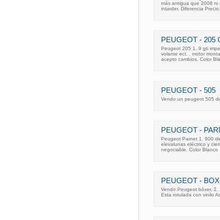
más antigua que 2008 ni
intarder. Diferencia Precio
PEUGEOT - 205 G
Peugeot 205 1. 9 gti impe
volante ect. . motor mont
acepto cambios. Color Bl
PEUGEOT - 505
Vendo un peugeot 505 die
PEUGEOT - PARN
Peugeot Parnet 1. 900 die
elevalunas eléctrico y cie
negociable. Color Blanco
PEUGEOT - BOX
Vendo Peugeot bóxer, 2. 
Esta rotulada con vinilo 