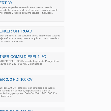
ERT 39
xpert en perfecto estado esta nueva , usada
lver de la compra o de ir al trabajo , esta impecable ,
ho ofertas , replico esta impecable !! Saludos .
REKKER OFF ROAD
ker de 49 c. c. procedente de sr. mayor solo paseos
araje enfundada muy nueva muy buen trato pasadas
de ver sin compromiso
NER COMBI DIESEL 1. 9D
 DIESEL 1. 9D Se vende furgoneta Peugeot en
 2006 con 263. 000Km. Color Blanco
R 2. 2 HDI 100 CV
2 HDI 100 CV Isotermo, con refuerzos de acero
n gancho en el techo, especializado para el
n cárnica y pesquera. Del año 2004, 140. 000 Km ,
ieblas dela