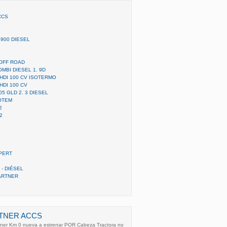
CCS
 900 DIESEL
OFF ROAD
MBI DIESEL 1. 9D
 HDI 100 CV ISOTERMO
HDI 100 CV
5 GLD 2. 3 DIESEL
OTEM
2
2
PERT
 - DIÉSEL
ARTNER
TNER ACCS
er Km 0 nueva a estrenar POR Cabeza Tractora no