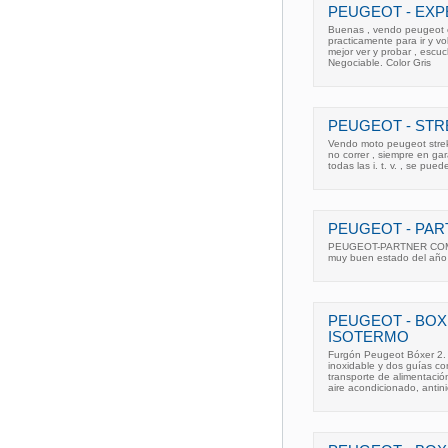
PEUGEOT - EXP
Buenas , vendo peugeot e
practicamente para ir y vo
mejor ver y probar , escuc
Negociable. Color Gris
PEUGEOT - ST
Vendo moto peugeot strek
no correr , siempre en g
todas las i. t. v. , se pue
PEUGEOT - PART
PEUGEOT-PARTNER COMBI
muy buen estado del año
PEUGEOT - BOXE
ISOTERMO
Furgón Peugeot Bóxer 2. 
inoxidable y dos guías co
transporte de alimentació
aire acondicionado, antin