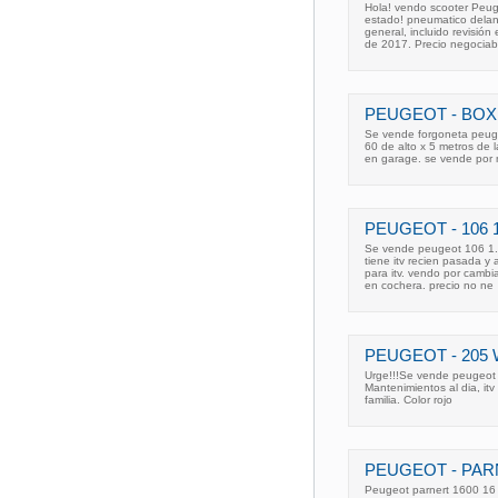
Hola! vendo scooter Peug
estado! pneumatico delan
general, incluido revisión
de 2017. Precio negociabl
PEUGEOT - BOX
Se vende forgoneta peuge
60 de alto x 5 metros de
en garage. se vende por 
PEUGEOT - 106 
Se vende peugeot 106 1. 
tiene itv recien pasada y 
para itv. vendo por camb
en cochera. precio no ne
PEUGEOT - 205
Urge!!!Se vende peugeot 
Mantenimientos al dia, it
familia. Color rojo
PEUGEOT - PAR
Peugeot parnert 1600 16 v