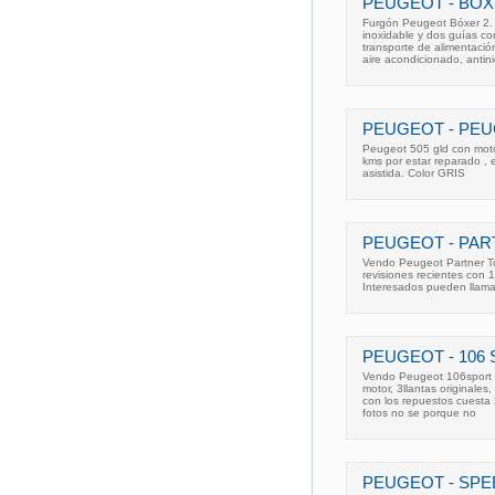
PEUGEOT - BOXE
Furgón Peugeot Bóxer 2. 
inoxidable y dos guías co
transporte de alimentació
aire acondicionado, antin
PEUGEOT - PEUG
Peugeot 505 gld con motor
kms por estar reparado , e
asistida. Color GRIS
PEUGEOT - PA
Vendo Peugeot Partner To
revisiones recientes con 
Interesados pueden llama
PEUGEOT - 106 
Vendo Peugeot 106sport 1
motor, 3llantas originales
con los repuestos cuesta
fotos no se porque no
PEUGEOT - SPE