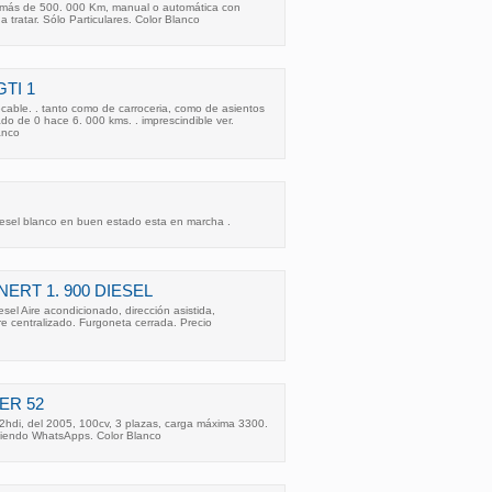
 más de 500. 000 Km, manual o automática con
 a tratar. Sólo Particulares. Color Blanco
TI 1
cable. . tanto como de carroceria, como de asientos
ado de 0 hace 6. 000 kms. . imprescindible ver.
anco
sel blanco en buen estado esta en marcha .
ERT 1. 900 DIESEL
sel Aire acondicionado, dirección asistida,
rre centralizado. Furgoneta cerrada. Precio
ER 52
2hdi, del 2005, 100cv, 3 plazas, carga máxima 3300.
Atiendo WhatsApps. Color Blanco