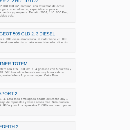
R 2. 2 HDI 100 CV
2 HDI 100 CV Isotermo, con refuerzos de acero
n gancho en el techo, especializado para el
n cárnica y pesquera. Del año 2004, 140. 000 Km ,
ieblas dela
EOT 505 GLD 2. 3 DIESEL
 2. 300 diese atmosferico, el motor tiene 70. 000
levalunas electricos , aire acondicionado , direccion
RTNER TOTEM
tem con 125. 000 klm. 1. 4 gasolina con 5 puertas y
101. 500 klm. el coche esta en muy buen estado.
r, enviar Whats App o mensajes. Color Rojo
SPORT 2
. 4. Esta todo omologado aparte del coche doy 1
, caja de repuestos y varias cosas más. Si lo quieren
 2. 800e y sin Los repuestos 2. 000e no puedo poner
EDFITH 2