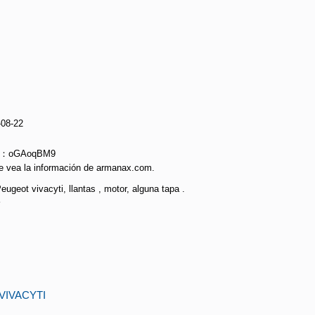
-08-22
ie：oGAoqBM9
e vea la información de armanax.com.
ugeot vivacyti, llantas , motor, alguna tapa .
VIVACYTI