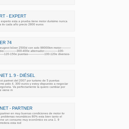
T - EXPERT
experto esta a prueba tiene motor durisimo nunca
a itv cada año precio 2800 euros
ER 74
ugeot bóxer 2500d con solo 98000km motor-----------
o---------------300-400e alternador----------------100-
----120-150e puertas-------------------100-120e diversos-
T 1. 9 - DIÉSEL
t partnet del 2007 por turismo de 5 puertas
umo pido 4. 300 euros y estoy dispuesto a negociar
urgoneta. Va perfectamente la quiero cambiar por
me viene m
NET - PARTNER
partner en muy buenas condiciones de motor itv
 problemas neumáticos 80% esta bien tanto el
 tiene un consumo muy económico es una 1. 9
rredera esta tod