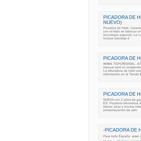
PICADORA DE H
NUEVO)
Picadora de hielo. Caract
con el hielo se fabrican e
tecnología especial. La cu
Incluye bandeja d
PICADORA DE H
WWW. TOPORIGINAL. ES So
manual será el complement
La trituradora de hielo es
información en la Tienda 
PICADORA DE H
NUEVA con 2 años de gar
ES. Picadora trituradora 
triturar, picar y trocear 
presentaciones de alim
-PICADORA DE 
Para toda España  www. t