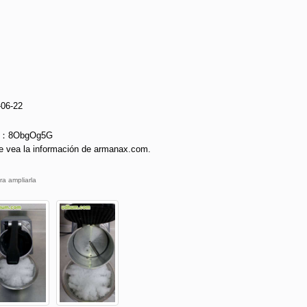
-06-22
ie：8ObgOg5G
e vea la información de armanax.com.
ra ampliarla