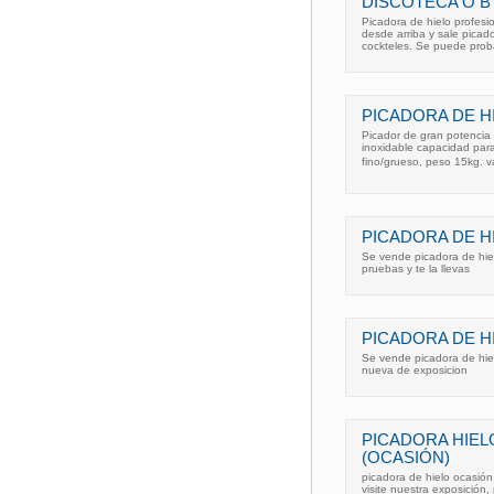
DISCOTECA O B
Picadora de hielo profesio
desde arriba y sale picado
cockteles. Se puede prob
PICADORA DE H
Picador de gran potencia 
inoxidable capacidad para
fino/grueso, peso 15kg. v
PICADORA DE H
Se vende picadora de hiel
pruebas y te la llevas
PICADORA DE H
Se vende picadora de hiel
nueva de exposicion
PICADORA HIEL
(OCASIÓN)
picadora de hielo ocasión, 
visite nuestra exposición