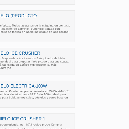
IELO (PRODUCTO
erísticas: Todas las partes de la máquina en contacto
n aleación de aluminio. Superficie tratada con
chilla se fabrica en acero inoxidable de alta calidad.
IELO ICE CRUSHER
rprende a tus invitados Este picador de hielo
o ideal para preparar hielo picado para sus copas.
tá fabricada en acrílico muy resistente. Más
Entra y a
IELO ELECTRICA-100W
antía. Puede comprar o consulta en WWW. A-MORE.
de hielo eléctrica Lacor 69310 de 100w. Ideal para
hielo para bebidas tropicales, cócteles y como base en
HIELO ICE CRUSHER 1
odoteletienda. es - IVA incluido precio Comprar