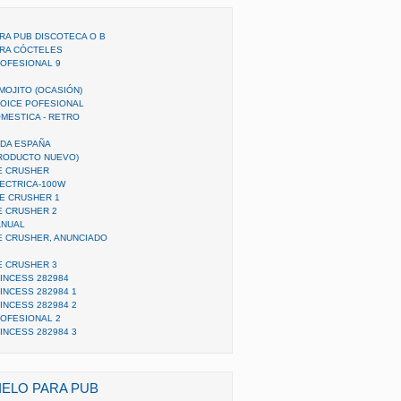
RA PUB DISCOTECA O B
ARA CÓCTELES
ROFESIONAL 9
MOJITO (OCASIÓN)
MOICE POFESIONAL
MESTICA - RETRO
ODA ESPAÑA
PRODUCTO NUEVO)
CE CRUSHER
LECTRICA-100W
CE CRUSHER 1
E CRUSHER 2
ANUAL
E CRUSHER, ANUNCIADO
E CRUSHER 3
INCESS 282984
INCESS 282984 1
INCESS 282984 2
ROFESIONAL 2
INCESS 282984 3
IELO PARA PUB