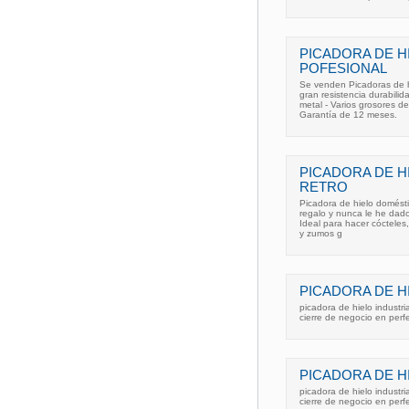
PICADORA DE H
POFESIONAL
Se venden Picadoras de hi
gran resistencia durabilid
metal - Varios grosores de
Garantía de 12 meses.
PICADORA DE H
RETRO
Picadora de hielo doméstic
regalo y nunca le he dado 
Ideal para hacer cócteles,
y zumos g
PICADORA DE H
picadora de hielo industri
cierre de negocio en perfe
PICADORA DE H
picadora de hielo industri
cierre de negocio en perfe