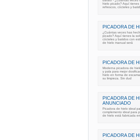
barato - ¿Cuántas veces h
hielo picado? Aquí tienes
refrescos, cócteles y bati
PICADORA DE H
¿Cuántas veces has hecho 
picado? Aquí tienes la so
cócteles y batidos con es
de hielo manual será
PICADORA DE H
Moderna picadora de hiel
y pala para mejor dosifica
hielo en forma de escama
su limpieza. Sin dud
PICADORA DE H
ANUNCIADO
Picadora de hielo ideal pa
complemento ideal para pr
de hielo está fabricada e
PICADORA DE H