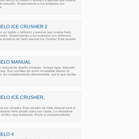
as hecho un batido o refresco y querías que tuviera
 la solución. Sorprenderás a tus invitados con
do
IELO ICE CRUSHER 2
un batido o refresco y querías que tuviera hielo
lución. Sorprenderás a tus invitados con refrescos,
ta picadora de hielo manual Ice Crusher. Este picador
IELO MANUAL
o manual de diseño cromado. Incluye tapa, deposito
cion. Sus cuchillas de acero inoxidable trituran el
s. Es completamente desmontable, por lo que facilita
IELO ICE CRUSHER,
ra tus cócteles. Este picador de hielo manual será el
eparar hielo picado para sus copas. La trituradora
n acrílico muy resistente. Envio a contrareembolso
IELO 4