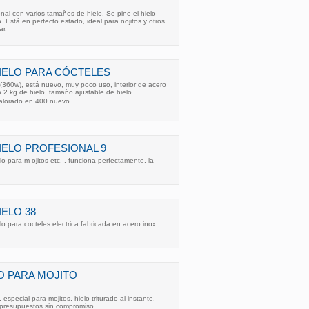
nal con varios tamaños de hielo. Se pine el hielo
. Está en perfecto estado, ideal para nojitos y otros
ar.
IELO PARA CÓCTELES
(360w), está nuevo, muy poco uso, interior de acero
 2 kg de hielo, tamaño ajustable de hielo
alorado en 400 nuevo.
IELO PROFESIONAL 9
o para m ojitos etc. . funciona perfectamente, la
IELO 38
o para cocteles electrica fabricada en acero inox ,
O PARA MOJITO
especial para mojitos, hielo triturado al instante.
, presupuestos sin compromiso