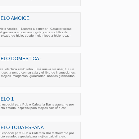
IELO AMOICE
elo Amoice. - Nuevas a estrenar - Características:
ad gracias a su carcasa rígida y sus cuchillas de
 picado de hielo, desde hielo nieve a hielo roca. -
IELO DOMESTICA -
a, eléctrica estilo retro. Está nueva sin usar, fue un
uso, la tengo con su caja y el libro de instrucciones.
 mojitos, margaritas, granizados, batidos granizados
IELO 1
al especial para Pub o Cafeteria Bar restaurante por
cto estado, especial para mojitos caipiriña etc
IELO TODA ESPAÑA
al especial para Pub o Cafeteria Bar restaurante por
cto estado, especial para mojitos caipiriña etc