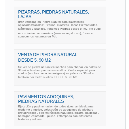
PIZARRAS, PIEDRAS NATURALES,
LAJAS
gran variedad en Piedra Natural para pavimentos,
aplacados/zócalos: Pizarras, cuarcitas, Tacos Premontados,
Mármoles y Granitos. Tenemos Piedras desde 5 /m2. No dude
en contactar con nosotros (www. rocorgal. com), ó ven a
conocernos, estamos en Pol.
VENTA DE PIEDRA NATURAL
DESDE 5. 90 M2
Se vende piedra natural en lanchas para chapar, en palets de
30 m2 o también por metros sueltos. Piedra especial para
suelos (lanchas como las antiguas) en palets de 30 m2 o
también por metro sueltos. DESDE 5. 90 M2
PAVIMENTOS ADOQUINES,
PIEDRAS NATURALES
Ejecución y pavimentación de todos tipos, antideslizante,
moderno o rustico, colocación de adoquines de piedra o
prefabricados , piedras rústicas naturales, pizarra, baldosas ,
hormigón coloreado , pulido, estampado con diferentes
texturas y colores