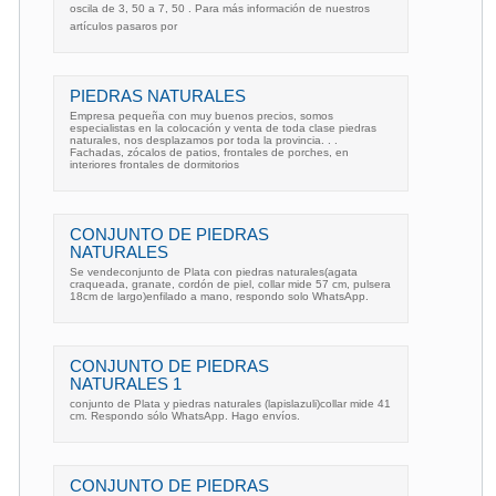
oscila de 3, 50 a 7, 50 . Para más información de nuestros
artículos pasaros por
PIEDRAS NATURALES
Empresa pequeña con muy buenos precios, somos
especialistas en la colocación y venta de toda clase piedras
naturales, nos desplazamos por toda la provincia. . .
Fachadas, zócalos de patios, frontales de porches, en
interiores frontales de dormitorios
CONJUNTO DE PIEDRAS
NATURALES
Se vendeconjunto de Plata con piedras naturales(agata
craqueada, granate, cordón de piel, collar mide 57 cm, pulsera
18cm de largo)enfilado a mano, respondo solo WhatsApp.
CONJUNTO DE PIEDRAS
NATURALES 1
conjunto de Plata y piedras naturales (lapislazuli)collar mide 41
cm. Respondo sólo WhatsApp. Hago envíos.
CONJUNTO DE PIEDRAS