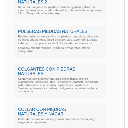
NATURALES 2
Se vende conjunto de piedras naturales y plata enfilado a
mano (cuarzo fresa, cordón de piel ). collar mide 64cm, pulsera
19cm. Respondo sólo WhatsApp .
PULSERAS PIEDRAS NATURALES
Realizo pulseras artesanales de piedras naturales, utilizo ojo
de tigre, cuarzo rosa, jaspe picasso, jade, aventurina, agata
india, etc. . . su precio es de 3. Se venden en bolsita de
organza. Atiendo wassap, y puedo enviar fotos. Precio
inmejorable
COLGANTES CON PIEDRAS
NATURALES
Colgantes con piedras naturales energéticas, técnica
alambrísimo, malaquita, Rubí, hematites, amatista, lapislázuli,
jade, obsidiana, onix, cuarzo, aguamarina, azabache. . .
También pulseras de coral rojo, colgantes de cristal, se hacen
otro tipo de
COLLAR CON PIEDRAS
NATURALES Y NÁCAR
Collar de piedras naturales y nácar con pendientes a juego.
elegante y muy actual.