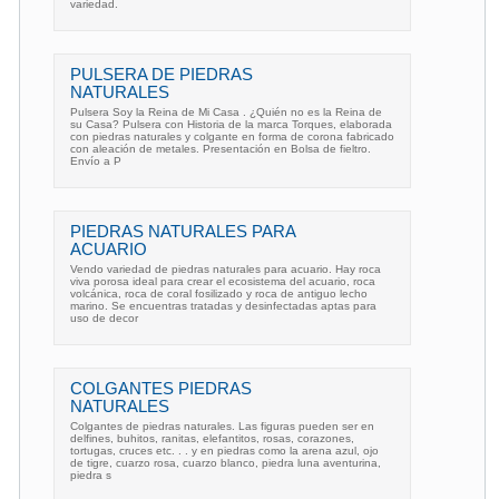
variedad.
PULSERA DE PIEDRAS
NATURALES
Pulsera Soy la Reina de Mi Casa . ¿Quién no es la Reina de
su Casa? Pulsera con Historia de la marca Torques, elaborada
con piedras naturales y colgante en forma de corona fabricado
con aleación de metales. Presentación en Bolsa de fieltro.
Envío a P
PIEDRAS NATURALES PARA
ACUARIO
Vendo variedad de piedras naturales para acuario. Hay roca
viva porosa ideal para crear el ecosistema del acuario, roca
volcánica, roca de coral fosilizado y roca de antiguo lecho
marino. Se encuentras tratadas y desinfectadas aptas para
uso de decor
COLGANTES PIEDRAS
NATURALES
Colgantes de piedras naturales. Las figuras pueden ser en
delfines, buhitos, ranitas, elefantitos, rosas, corazones,
tortugas, cruces etc. . . y en piedras como la arena azul, ojo
de tigre, cuarzo rosa, cuarzo blanco, piedra luna aventurina,
piedra s