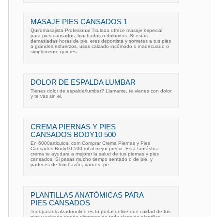
MASAJE PIES CANSADOS 1
Quiromasajista Profesional Titulada ofrece masaje especial
para pies cansados, hinchados o doloridos. Si estás
demasiadas horas de pie, eres deportista y sometes a tus pies
a grandes esfuerzos, usas calzado incómodo o inadecuado o
simplemente quieres
DOLOR DE ESPALDA LUMBAR
Tienes dolor de espalda/lumbar? Llamame, te vienes con dolor
y te vas sin el.
CREMA PIERNAS Y PIES
CANSADOS BODY10 500
En 6000articulos. com Comprar Crema Piernas y Pies
Cansados Body10 500 ml al mejor precio. Esta fantástica
crema te ayudará a mejorar la salud de tus piernas y pies
cansados. Si pasas mucho tiempo sentado o de pie, y
padeces de hinchazón, varices, pe
PLANTILLAS ANATÓMICAS PARA
PIES CANSADOS
Todoparaelcalzadoonline es tu portal online que cuidad de tus
pies y calzado donde dispones de toda clase de plantillas