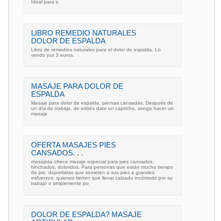
Ideal para s
LIBRO REMEDIO NATURALES
DOLOR DE ESPALDA
Libro de remedios naturales para el dolor de espalda. Lo
vendo por 3 euros.
MASAJE PARA DOLOR DE
ESPALDA
Masaje para dolor de espalda, piernas cansadas. Después de
un día de trabajo, de estrés date un capricho, venga hacer un
masaje.
OFERTA MASAJES PIES
CANSADOS. . .
masajista ofrece masaje especial para pies cansados,
hinchados, doloridos. Para personas que están mucho tiempo
de pie, deportistas que someten a sus pies a grandes
esfuerzos, quienes tienen que llevar calzado incómodo por su
trabajo o simplemente po
DOLOR DE ESPALDA? MASAJE