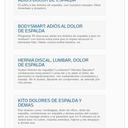
ADIÓS DOLOR DE ESPALDA
Di adiós a las dolores de espalda, con nuestros masajes. Alivio
inmediato y duradero.
BODYSMART: ADIÓS AL DOLOR
DE ESPALDA
Programa 30 días para aliviar los dolores de espalda y que no
vuelvan!! con bonos extra para que tu logres alcanzar tu
bienestar http: //www. cursos-online-baratos. es
HERNIA DISCAL, LUMBAR, DOLOR
DE ESPALDA
Sufres dolores de espalda? Lumbares? Hernias Discales?
contracturas musculares? Lama me y te alivio el dolor, sin
pinchazos ni medicamentos, con estiramientos controlados y
masaje. No lo dudes, llámame sin compromiso. se atiende por
cita previa.
KITO DOLORES DE ESPALDA Y
DEMAS
Kito dolores como: lumbalgias, dolor de riñon, dolor de
espalda, contracturas en espalda y demas partes del cuerpo
pero no masage erotico y te garantizo que en 5 minutos no te
dolera sino no cobro. maxima seriedad, hijiene y me desplazo
a donde sea