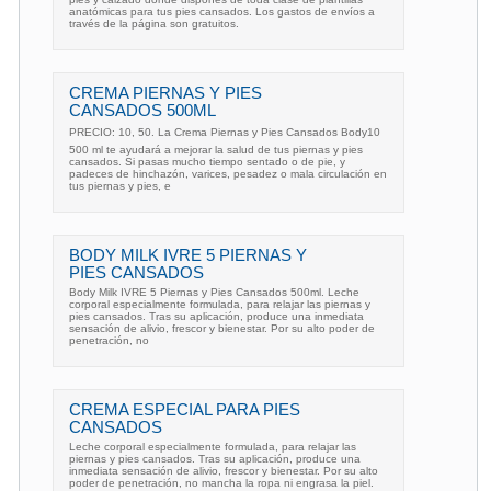
anatómicas para tus pies cansados. Los gastos de envíos a
través de la página son gratuitos.
CREMA PIERNAS Y PIES
CANSADOS 500ML
PRECIO: 10, 50. La Crema Piernas y Pies Cansados Body10
500 ml te ayudará a mejorar la salud de tus piernas y pies
cansados. Si pasas mucho tiempo sentado o de pie, y
padeces de hinchazón, varices, pesadez o mala circulación en
tus piernas y pies, e
BODY MILK IVRE 5 PIERNAS Y
PIES CANSADOS
Body Milk IVRE 5 Piernas y Pies Cansados 500ml. Leche
corporal especialmente formulada, para relajar las piernas y
pies cansados. Tras su aplicación, produce una inmediata
sensación de alivio, frescor y bienestar. Por su alto poder de
penetración, no
CREMA ESPECIAL PARA PIES
CANSADOS
Leche corporal especialmente formulada, para relajar las
piernas y pies cansados. Tras su aplicación, produce una
inmediata sensación de alivio, frescor y bienestar. Por su alto
poder de penetración, no mancha la ropa ni engrasa la piel.