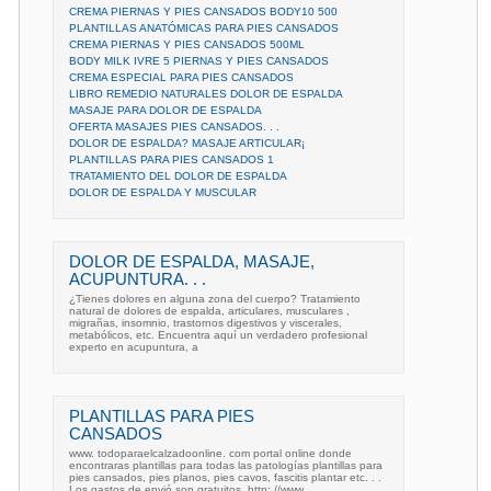
CREMA PIERNAS Y PIES CANSADOS BODY10 500
PLANTILLAS ANATÓMICAS PARA PIES CANSADOS
CREMA PIERNAS Y PIES CANSADOS 500ML
BODY MILK IVRE 5 PIERNAS Y PIES CANSADOS
CREMA ESPECIAL PARA PIES CANSADOS
LIBRO REMEDIO NATURALES DOLOR DE ESPALDA
MASAJE PARA DOLOR DE ESPALDA
OFERTA MASAJES PIES CANSADOS. . .
DOLOR DE ESPALDA? MASAJE ARTICULAR¡
PLANTILLAS PARA PIES CANSADOS 1
TRATAMIENTO DEL DOLOR DE ESPALDA
DOLOR DE ESPALDA Y MUSCULAR
DOLOR DE ESPALDA, MASAJE,
ACUPUNTURA. . .
¿Tienes dolores en alguna zona del cuerpo? Tratamiento
natural de dolores de espalda, articulares, musculares ,
migrañas, insomnio, trastornos digestivos y viscerales,
metabólicos, etc. Encuentra aquí un verdadero profesional
experto en acupuntura, a
PLANTILLAS PARA PIES
CANSADOS
www. todoparaelcalzadoonline. com portal online donde
encontraras plantillas para todas las patologías plantillas para
pies cansados, pies planos, pies cavos, fascitis plantar etc. . .
Los gastos de envió son gratuitos. http: //www.