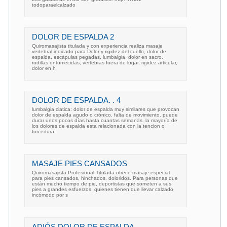
todoparaelcalzado
DOLOR DE ESPALDA 2
Quiromasajista titulada y con experiencia realiza masaje
vertebral indicado para Dolor y rigidez del cuello, dolor de
espalda, escápulas pegadas, lumbalgia, dolor en sacro,
rodillas entumecidas, vértebras fuera de lugar, rigidez articular,
dolor en h
DOLOR DE ESPALDA. . 4
lumbalgia ciatica: dolor de espalda muy similares que provocan
dolor de espalda agudo o crónico. falta de movimiento. puede
durar unos pocos días hasta cuantas semanas. la mayoría de
los dolores de espalda esta relacionada con la tencion o
torcedura
MASAJE PIES CANSADOS
Quiromasajista Profesional Titulada ofrece masaje especial
para pies cansados, hinchados, doloridos. Para personas que
están mucho tiempo de pie, deportistas que someten a sus
pies a grandes esfuerzos, quienes tienen que llevar calzado
incómodo por s