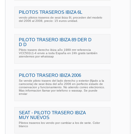
PILOTOS TRASEROS IBIZA 6L
vendo pilotos traseros de seat ibiza 6l, proceden del modelo
del 2006 al 2008, precio: 15 euros unidad.
PILOTO TRASERO IBIZA 89 DER D
D D
Piloto trasero derecho ibiza año 1989 rrrrr referencia
VCC502c1-4 envio a toda España en 24h gratis también
atendemos por whatssap
PILOTO TRASERO IBIZA 2006
Se vende piloto trasero del lado derecho y exterior (fijado a la
carroceria) de seat ibiza del año 2006 en perfecto estado de
conservacion y funcionamiento. No atiendo correo electronico.
Mas informacion llamar por telefono o wassap. Se puede
enviar
SEAT - PILOTO TRASERO IBIZA
MUY NUEVOS
Pilotos traseros los vendo por cambiar a los de serie. Color
blanco