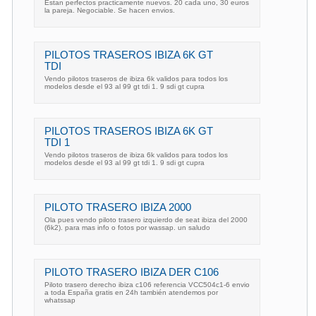
Estan perfectos practicamente nuevos. 20 cada uno, 30 euros
la pareja. Negociable. Se hacen envios.
PILOTOS TRASEROS IBIZA 6K GT
TDI
Vendo pilotos traseros de ibiza 6k validos para todos los
modelos desde el 93 al 99 gt tdi 1. 9 sdi gt cupra
PILOTOS TRASEROS IBIZA 6K GT
TDI 1
Vendo pilotos traseros de ibiza 6k validos para todos los
modelos desde el 93 al 99 gt tdi 1. 9 sdi gt cupra
PILOTO TRASERO IBIZA 2000
Ola pues vendo piloto trasero izquierdo de seat ibiza del 2000
(6k2). para mas info o fotos por wassap. un saludo
PILOTO TRASERO IBIZA DER C106
Piloto trasero derecho ibiza c106 referencia VCC504c1-6 envio
a toda España gratis en 24h también atendemos por
whatssap