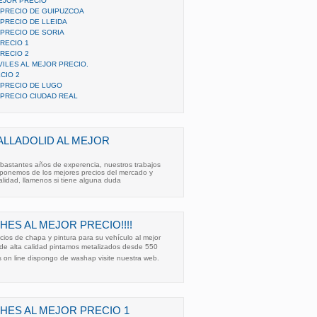
MEJOR PRECIO
 PRECIO DE GUIPUZCOA
PRECIO DE LLEIDA
 PRECIO DE SORIA
RECIO 1
RECIO 2
ILES AL MEJOR PRECIO.
CIO 2
 PRECIO DE LUGO
 PRECIO CIUDAD REAL
ALLADOLID AL MEJOR
 bastantes años de experencia, nuestros trabajos
sponemos de los mejores precios del mercado y
alidad, llamenos si tiene alguna duda
ES AL MEJOR PRECIO!!!!
icios de chapa y pintura para su vehículo al mejor
 de alta calidad pintamos metalizados desde 550 
 on line dispongo de washap visite nuestra web.
HES AL MEJOR PRECIO 1