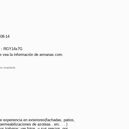
-08-14
ie：RGY14x7G
e vea la información de armanax.com.
ra ampliarla
e experiencia en exteriores(fachadas, patios,
permeabilizaciones de azoteas , erc. . . )
s trabajos: ver fotos, y sus precios, por