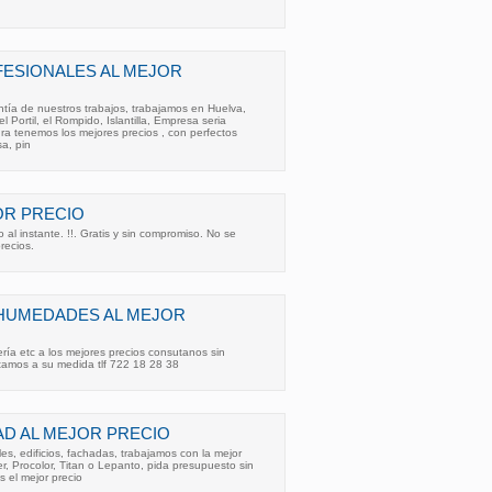
ESIONALES AL MEJOR
tía de nuestros trabajos, trabajamos en Huelva,
Portil, el Rompido, Islantilla, Empresa seria
ura tenemos los mejores precios , con perfectos
sa, pin
OR PRECIO
 al instante. !!. Gratis y sin compromiso. No se
recios.
IHUMEDADES AL MEJOR
ería etc a los mejores precios consutanos sin
amos a su medida tlf 722 18 28 38
DAD AL MEJOR PRECIO
les, edificios, fachadas, trabajamos con la mejor
er, Procolor, Titan o Lepanto, pida presupuesto sin
 el mejor precio