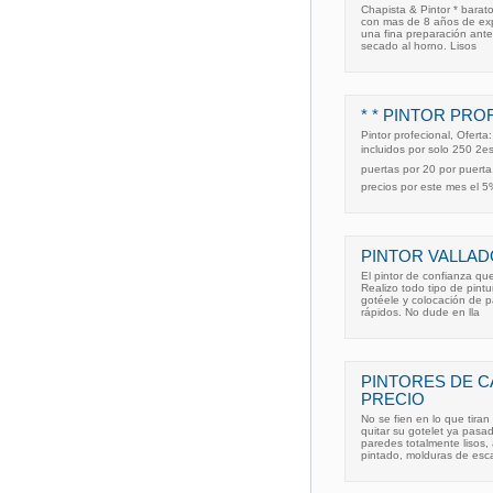
Chapista & Pintor * barato
con mas de 8 años de expe
una fina preparación antes
secado al horno. Lisos
* * PINTOR PRO
Pintor profecional, Ofert
incluidos por solo 250 2
puertas por 20 por puert
precios por este mes el 
PINTOR VALLAD
El pintor de confianza qu
Realizo todo tipo de pintur
gotéele y colocación de p
rápidos. No dude en lla
PINTORES DE C
PRECIO
No se fien en lo que tiran
quitar su gotelet ya pas
paredes totalmente lisos
pintado, molduras de esc