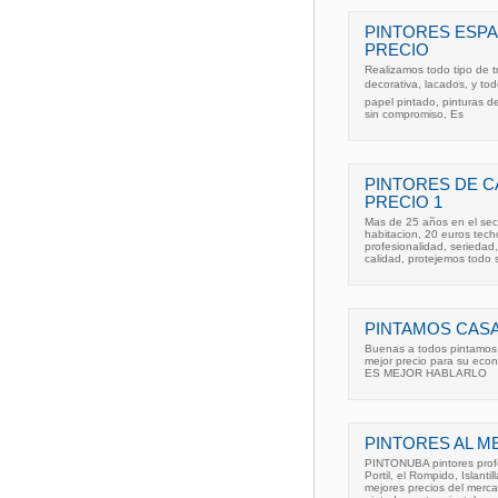
PINTORES ESPA
PRECIO
Realizamos todo tipo de tr
decorativa, lacados, y to
papel pintado, pinturas de
sin compromiso, Es
PINTORES DE C
PRECIO 1
Mas de 25 años en el sec
habitacion, 20 euros tec
profesionalidad, serieda
calidad, protejemos todo s
PINTAMOS CASA
Buenas a todos pintamos c
mejor precio para su ec
ES MEJOR HABLARLO
PINTORES AL M
PINTONUBA pintores prof
Portil, el Rompido, Islanti
mejores precios del merc