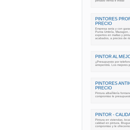
pintado venta e instal
PINTORES PROF
PRECIO
Empresa seria y con garan
Punta Umbría, Mazagon, el 
expertos en mallas y pint
acabados, a precios de ri
PINTOR AL MEJ
¡¡Presupuesto por telefono
arrepentirá. Los mejores p
PINTORES ANT
PRECIO
Pintura albañilería fontan
compromiso le presupuest
PINTOR - CALI
Pintura en viviendas, loca
calidad en pintura, Brugu
compromiso y le ofrecemos