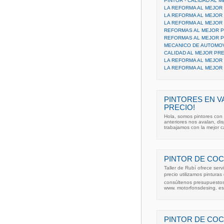
PINTOR - CALIDAD AL 
LA REFORMA AL MEJOR
LA REFORMA AL MEJOR 
LA REFORMA AL MEJOR
REFORMAS AL MEJOR P
REFORMAS AL MEJOR P
MECANICO DE AUTOMOV
CALIDAD AL MEJOR PRE
LA REFORMA AL MEJOR
LA REFORMA AL MEJOR
PINTORES EN V
PRECIO!
Hola, somos pintores con
anteriores nos avalan, di
trabajamos con la mejor c
PINTOR DE COCH
Taller de Rubí ofrece serv
precio utilizamos pinturas
consúltenos presupuestos
www. motorfonsdesing. es
PINTOR DE COC