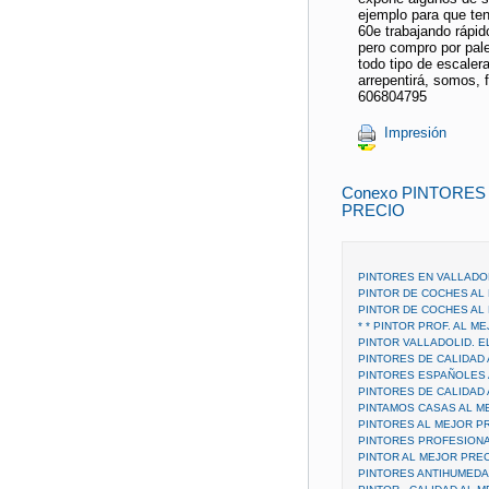
ejemplo para que ten
60e trabajando rápid
pero compro por pal
todo tipo de escaler
arrepentirá, somos, 
606804795
Impresión
Conexo PINTORES
PRECIO
PINTORES EN VALLADOL
PINTOR DE COCHES AL 
PINTOR DE COCHES AL
* * PINTOR PROF. AL M
PINTOR VALLADOLID. E
PINTORES DE CALIDAD
PINTORES ESPAÑOLES 
PINTORES DE CALIDAD 
PINTAMOS CASAS AL M
PINTORES AL MEJOR P
PINTORES PROFESIONA
PINTOR AL MEJOR PRE
PINTORES ANTIHUMEDA