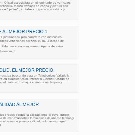
* . Oficial especialista en el repintado de vehículos
riencia, realizo trabajos de chapa y pintura con
 de * pintar* , en taller equipado con cabina y
F. AL MEJOR PRECIO 1
a: 1 pintamos su piso completo con materiales
estucos venecianos por solo 19 m2 3 lacado de
a. Pida precio sin compromiso. Aparte de estos
5% descuent
OLID. EL MEJOR PRECIO.
e estaba buscando esta en Teletécnicos Valladolid:
a en cualquier color. Interior o Exterior. Alisado de
apel pintado. Trabajos económicos, limpios y
ALIDAD AL MEJOR
 los precios porque la calidad tiene el suyo. quiere
ado de moda?nosotros lo hacemos dejandote techos y
, acabados de primera calidad. colocamos papel
a