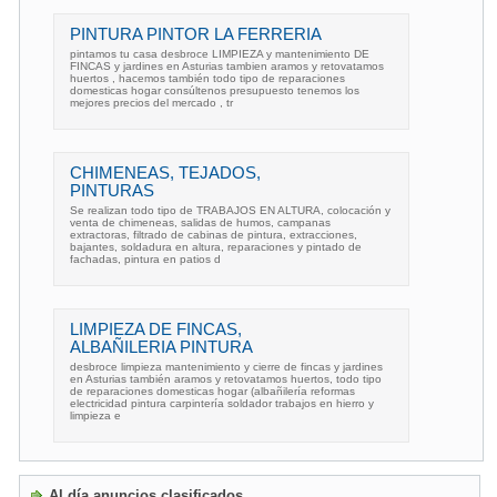
PINTURA PINTOR LA FERRERIA
pintamos tu casa desbroce LIMPIEZA y mantenimiento DE
FINCAS y jardines en Asturias tambien aramos y retovatamos
huertos , hacemos también todo tipo de reparaciones
domesticas hogar consúltenos presupuesto tenemos los
mejores precios del mercado , tr
CHIMENEAS, TEJADOS,
PINTURAS
Se realizan todo tipo de TRABAJOS EN ALTURA, colocación y
venta de chimeneas, salidas de humos, campanas
extractoras, filtrado de cabinas de pintura, extracciones,
bajantes, soldadura en altura, reparaciones y pintado de
fachadas, pintura en patios d
LIMPIEZA DE FINCAS,
ALBAÑILERIA PINTURA
desbroce limpieza mantenimiento y cierre de fincas y jardines
en Asturias también aramos y retovatamos huertos, todo tipo
de reparaciones domesticas hogar (albañilería reformas
electricidad pintura carpintería soldador trabajos en hierro y
limpieza e
Al día anuncios clasificados