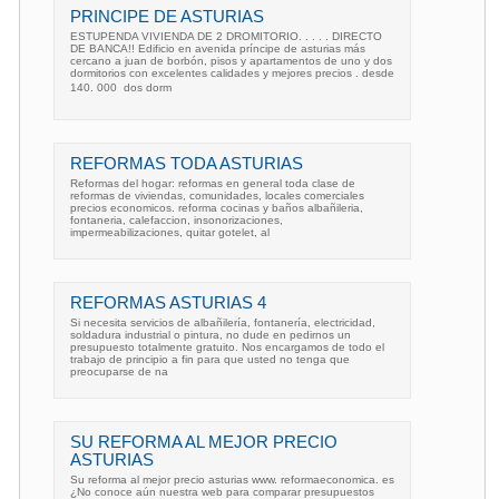
PRINCIPE DE ASTURIAS
ESTUPENDA VIVIENDA DE 2 DROMITORIO. . . . . DIRECTO
DE BANCA!! Edificio en avenida príncipe de asturias más
cercano a juan de borbón, pisos y apartamentos de uno y dos
dormitorios con excelentes calidades y mejores precios . desde
140. 000  dos dorm
REFORMAS TODA ASTURIAS
Reformas del hogar: reformas en general toda clase de
reformas de viviendas, comunidades, locales comerciales
precios economicos. reforma cocinas y baños albañileria,
fontaneria, calefaccion, insonorizaciones,
impermeabilizaciones, quitar gotelet, al
REFORMAS ASTURIAS 4
Si necesita servicios de albañilería, fontanería, electricidad,
soldadura industrial o pintura, no dude en pedirnos un
presupuesto totalmente gratuito. Nos encargamos de todo el
trabajo de principio a fin para que usted no tenga que
preocuparse de na
SU REFORMA AL MEJOR PRECIO
ASTURIAS
Su reforma al mejor precio asturias www. reformaeconomica. es
¿No conoce aún nuestra web para comparar presupuestos