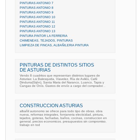
PINTURAS ANTONIO 7
PINTURAS ANTONIO 8
PINTURAS ANTONIO 9
PINTURAS ANTONIO 10
PINTURAS ANTONIO 11
PINTURAS ANTONIO 12
PINTURAS ANTONIO 13
PINTURA PINTOR LA FERRERIA
CHIMENEAS, TEJADOS, PINTURAS
LIMPIEZA DE FINCAS, ALBAÑILERIA PINTURA
PINTURAS DE DISTINTOS SITIOS
DE ASTURIAS
Vendo 8 cuadritos que representan distintos lugares de
Asturias: La Balesquida, Viavelez, Ría de Avilés, Café
Dindurra(Gijón), Santa Maria del Naranco, Luanco, Tapia y
Cangas de Onís. Gastos de envío a cargo del comprador. .
CONSTRUCCION ASTURIAS
albañil autonomo se ofrece para todo tipo de obras. obra
nueva, reformas integrales, fontaneria electicidad, pintura,
tejados, goteras, fachadas, baños, cocinas, construccion en
general. precios economicos. presupuestos sin compromiso.
trabajo en tod