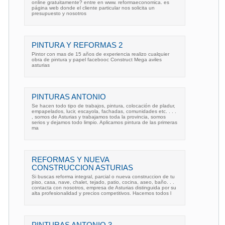
online gratuitamente? entre en www. reformaeconomica. es
página web donde el cliente particular nos solicita un
presupuesto y nosotros
PINTURA Y REFORMAS 2
Pintor con mas de 15 años de experiencia realizo cualquier
obra de pintura y papel facebooc Construct Mega aviles
asturias
PINTURAS ANTONIO
Se hacen todo tipo de trabajos, pintura, colocación de pladur,
empapelados, lucir, escayola, fachadas, comunidades etc. . . .
, somos de Asturias y trabajamos toda la provincia, somos
serios y dejamos todo limpio. Aplicamos pintura de las primeras
ma
REFORMAS Y NUEVA
CONSTRUCCION ASTURIAS
Si buscas reforma integral, parcial o nueva construccion de tu
piso, casa, nave, chalet, tejado, patio, cocina, aseo, baño. . .
contacta con nosotros, empresa de Asturias distinguida por su
alta profesionalidad y precios competitivos. Hacemos todos l
PINTURAS ANTONIO 3