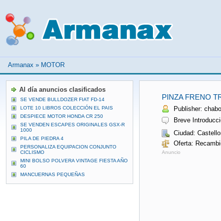
Armanax
»
MOTOR
Al día anuncios clasificados
PINZA FRENO T
SE VENDE BULLDOZER FIAT FD-14
LOTE 10 LIBROS COLECCIÓN EL PAIS
Publisher: chabol
DESPIECE MOTOR HONDA CR 250
Breve Introducci
SE VENDEN ESCAPES ORIGINALES GSX-R
1000
Ciudad: Castello
PILA DE PIEDRA 4
Oferta: Recambi
PERSONALIZA EQUIPACION CONJUNTO
CICLISMO
Anuncio
MINI BOLSO POLVERA VINTAGE FIESTA AÑO
60
MANCUERNAS PEQUEÑAS