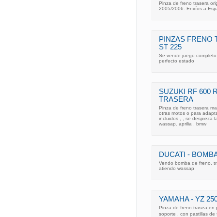
Pinza de freno trasera o
2005/2006. Envíos a Espa
PINZAS FRENO
ST 225
Se vende juego completo d
perfecto estado
SUZUKI RF 600 
TRASERA
Pinza de freno trasera ma
otras motos o para adaptar
incluidos , , se despieza 
wassap. aprilia , bmw
DUCATI - BOMB
Vendo bomba de freno. tr
atiendo wassap
YAMAHA - YZ 2
Pinza de freno trasea en
soporte . con pastillas de