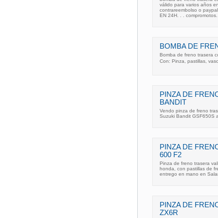
válido para varios años e
contrareembolso o payp
EN 24H. . . compromotos.
BOMBA DE FREN
Bomba de freno trasera c
Con: Pinza, pastillas, vaso, 
PINZA DE FREN
BANDIT
Vendo pinza de freno trase
Suzuki Bandit GSF650S añ
PINZA DE FREN
600 F2
Pinza de freno trasera val
honda, con pastillas de fr
entrego en mano en Sala
PINZA DE FREN
ZX6R