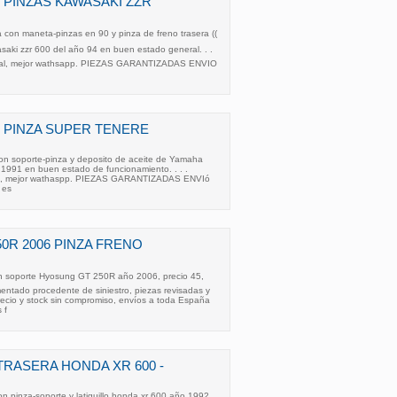
 PINZAS KAWASAKI ZZR
con maneta-pinzas en 90 y pinza de freno trasera ((
saki zzr 600 del año 94 en buen estado general. . .
ypal, mejor wathsapp. PIEZAS GARANTIZADAS ENVIO
 PINZA SUPER TENERE
on soporte-pinza y deposito de aceite de Yamaha
 1991 en buen estado de funcionamiento. . . .
al, mejor wathaspp. PIEZAS GARANTIZADAS ENVIó
 es
0R 2006 PINZA FRENO
on soporte Hyosung GT 250R año 2006, precio 45,
ntado procedente de siniestro, piezas revisadas y
recio y stock sin compromiso, envíos a toda España
 f
RASERA HONDA XR 600 -
n pinza-soporte y latiguillo honda xr 600 año 1992