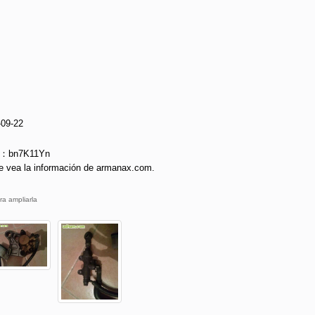
-09-22
ie：bn7K11Yn
e vea la información de armanax.com.
ra ampliarla