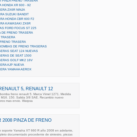
6 PINZA FRENO TRASERA
HONDA XR 600 - 92
ERA ZX6R NINJA
RA SUZUKI BANDIT
RA HONDA CBR 600 F2
ERA KAWASAKI ZX6R
AS FORD FOCUS ST 225
ZA DE FRENO TRASERA
O TRASERA
A FRENO TRASERA
 BOMBAS DE FRENO TRASERAS
SERAS SEAT 124 NUEVAS
SERAS DE SEAT 1500
SERAS GOLF MK2 16V
ERA AJP NUEVA
SERA YAMAHA AEROX
ENAULT 5, RENAULT 12
bomba freno renault 5. Marca Vimel 1271. Medida
a M16. 150. Salida 3/8 SAE. Recambio nuevo
euros mas envio. Watpsa
 2008 PINZA DE FRENO
on soporte Yamaha XT 660 R año 2008 en adelante,
mpleto documentado procedente de siniestro, piezas