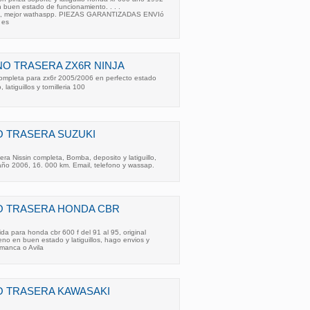
n buen estado de funcionamiento. . . .
al, mejor wathaspp. PIEZAS GARANTIZADAS ENVIó
 es
O TRASERA ZX6R NINJA
ompleta para zx6r 2005/2006 en perfecto estado
latiguillos y tornilleria 100
O TRASERA SUZUKI
ra Nissin completa, Bomba, deposito y latiguillo,
o 2006, 16. 000 km. Email, telefono y wassap.
O TRASERA HONDA CBR
ida para honda cbr 600 f del 91 al 95, original
eno en buen estado y latiguillos, hago envios y
manca o Avila
O TRASERA KAWASAKI