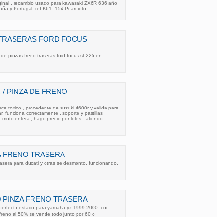
riginal , recambio usado para kawasaki ZX6R 636 año
ña y Portugal. ref K61. 154 Pcarmoto
 TRASERAS FORD FOCUS
e pinzas freno traseras ford focus st 225 en
R / PINZA DE FRENO
rca toxico , procedente de suzuki rf600r y valida para
, funciona correctamente , soporte y pastillas
la moto entera , hago precio por lotes . atiendo
A FRENO TRASERA
asera para ducati y otras se desmonto. funcionando,
50 PINZA FRENO TRASERA
 perfecto estado para yamaha yz 1999 2000. con
 freno al 50% se vende todo junto por 60 o