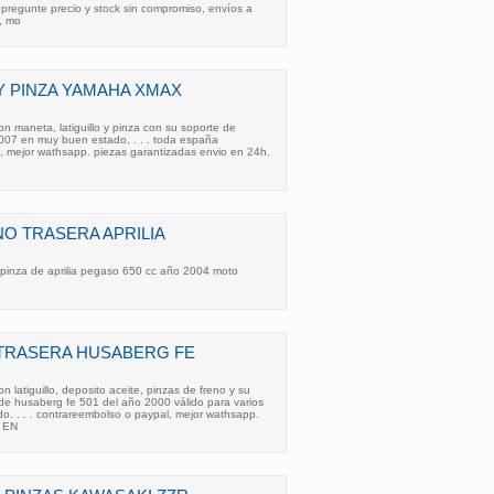
 pregunte precio y stock sin compromiso, envíos a
, mo
 PINZA YAMAHA XMAX
n maneta, latiguillo y pinza con su soporte de
07 en muy buen estado, . . . toda españa
, mejor wathsapp. piezas garantizadas envio en 24h.
O TRASERA APRILIA
 pinza de aprilia pegaso 650 cc año 2004 moto
TRASERA HUSABERG FE
 latiguillo, deposito aceite, pinzas de freno y su
de husaberg fe 501 del año 2000 válido para varios
. . . . contrareembolso o paypal, mejor wathsapp.
 EN