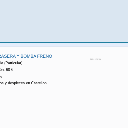
RASERA Y BOMBA FRENO
Anuncio
a (Particular)
ón: 60 €
n
os y despieces en Castellon