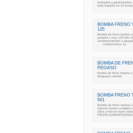
revisadas y garantizadas,
toda España en 24 horas
BOMBA FRENO Y
125
Bomba de freno trasera co
yamaha x max 125 año 20
contrareembolso o paypal
. . . compromotos. es
BOMBA DE FREN
PEGASO
bomba de freno trasera y
desguace marmol
BOMBA FRENO 
501
Bomba de freno trasera con
soporte trasero completo 
años y Ktm en buen estado
PIEZAS GARANTIZADAS