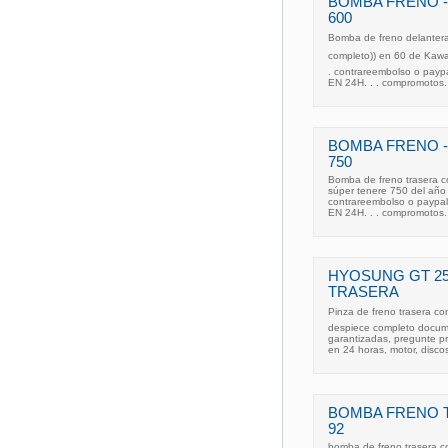
BOMBA FRENO -
600
Bomba de freno delantera 
completo)) en 60 de Kawa
. contrareembolso o pa
EN 24H. . . compromotos.
BOMBA FRENO -
750
Bomba de freno trasera c
súper tenere 750 del año
contrareembolso o payp
EN 24H. . . compromotos.
HYOSUNG GT 25
TRASERA
Pinza de freno trasera c
despiece completo docume
garantizadas, pregunte p
en 24 horas, motor, discos
BOMBA FRENO T
92
bomba de freno trasera co