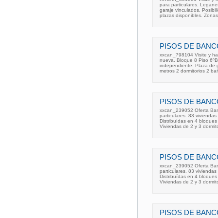
para particulares. Legane
garaje vinculados. Posib
plazas disponibles. Zona
PISOS DE BANC
xxcan_798104 Visite y ha
nueva. Bloque 8 Piso 6ºB
independiente. Plaza de ga
metros 2 dormitorios 2 ba
PISOS DE BANC
xxcan_239052 Oferta Banc
particulares. 83 vivienda
Distribuídas en 4 bloques
Viviendas de 2 y 3 dormit
PISOS DE BANC
xxcan_239052 Oferta Banc
particulares. 83 vivienda
Distribuídas en 4 bloques
Viviendas de 2 y 3 dormit
PISOS DE BANC