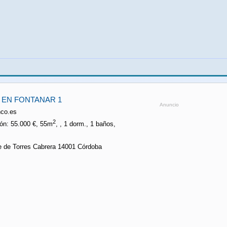
 EN FONTANAR 1
Anuncio
nco.es
2
ón: 55.000 €, 55m
, , 1 dorm., 1 baños,
e de Torres Cabrera 14001 Córdoba