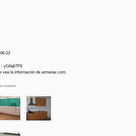
-06-23
ie：yG0q67P8
e vea la información de armanax.com.
ra ampliarla