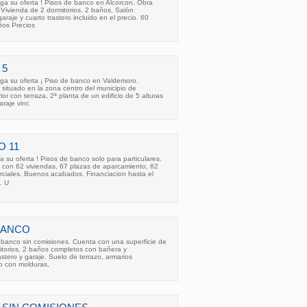
ga su oferta ! Pisos de banco en Alcorcon. Obra
Vivienda de 2 dormitorios. 2 baños. Salón
raje y cuarto trastero incluido en el precio. 60
ños Precios
 5
ga su oferta ¡ Piso de banco en Valdemoro.
situado en la zona centro del municipio de
or con terraza, 2ª planta de un edificio de 5 alturas
araje vinc
O 11
 su oferta ! Pisos de banco solo para particulares.
con 62 viviendas, 67 plazas de aparcamiento, 62
erciales. Buenos acabados. Financiacion hasta el
. U
BANCO
e banco sin comisiones. Cuenta con una superficie de
itorios, 2 baños completos con bañera y
stero y garaje. Suelo de terrazo, armarios
o con molduras,