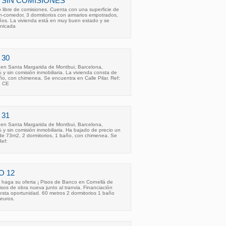
 SIN COMISIONES
 libre de comisiones. Cuenta con una superficie de
ón-comedor, 3 dormitorios con armarios empotrados,
os. La vivienda está en muy buen estado y se
nicada
 30
o en Santa Margarida de Montbui, Barcelona,
 y sin comisión inmobiliaria. La vivienda consta de
ño, con chimenea. Se encuentra en Calle Pilar. Ref:
. CE
 31
o en Santa Margarida de Montbui, Barcelona,
 y sin comisión inmobiliaria. Ha bajado de precio un
de 73m2, 2 dormitorios, 1 baño, con chimenea. Se
Ref:
O 12
aga su oferta ¡ Pisos de Banco en Cornellá de
isos de obra nueva junto al tranvia. Financiación
esta oportunidad. 60 metros 2 dormitorios 1 baño
 euros.