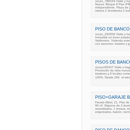
xxcan_798104 Visite y ha
Nueva. Bloque 8 Piso 6ºB
independiente. Plaza de ga
metros 2 dormitorios 2 ba
PISO DE BANCO
xxcan_264506 Visite y ha
Inmueble en buen estado 
Valdemoro. Vivienda exteri
con ascensor, trastero y g
PISOS DE BANC
xxcaun05347 Visite y haga
Promoción de obra nueva 
trasteros y 6 locales com
100%. Desde 266  al mes
PISO+GARAJE 
Fausto Albiol, 21. Piso d
90 m². Dispone de 3 dorm
amueblados, 1 terraza, tra
empotrados, balcón, tech