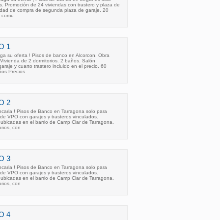
s. Promoción de 24 viviendas con trastero y plaza de
ilidad de compra de segunda plaza de garaje. 20
s comu
O 1
ga su oferta ! Pisos de banco en Alcorcon. Obra
Vivienda de 2 dormitorios. 2 baños. Salón
raje y cuarto trastero incluido en el precio. 60
ños Precios
O 2
aria ! Pisos de Banco en Tarragona solo para
s de VPO con garajes y trasteros vinculados.
 ubicadas en el barrio de Camp Clar de Tarragona.
orios, con
O 3
aria ! Pisos de Banco en Tarragona solo para
s de VPO con garajes y trasteros vinculados.
 ubicadas en el barrio de Camp Clar de Tarragona.
orios, con
O 4