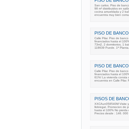
PISO DE BANCO
San carlos. Piso de banco
98 m² distribuidos en sal
cocina amueblada y 2 bañ
encuentra muy bien comu
PISO DE BANCO
Calle Pilar. Piso de banc
financiados hasta el 100%
73m2, 2 dormitorios, 1 ba
118639 Puede. 1ª Planta
PISO DE BANCO
Calle Pilar. Piso de banc
financiados hasta el 100%
61%! La vivienda consta 
encuentra en Calle Pilar. 
PISOS DE BANC
XXCAun058540M Visite y h
llobregat. Promocion de p
hasta el 100% No pierda 
Precios desde : 146. 000