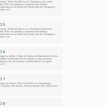
aria ! Pisos de Banco en Tarragona solo para
s de VPO con garajes y trasteros vinculados.
 ubicadas en el barrio de Camp Clar de Tarragona.
orios, con
O 5
aria ! Pisos de Banco en Tarragona solo para
s de VPO con garajes y trasteros vinculados.
 ubicadas en el barrio de Camp Clar de Tarragona.
orios, con
O 6
ga su oferta ¡ Pisos de Banco en Barcelona centro.
 calles comerciales de la ciudad, a muy escasos
alunya. En un entorno arquitectónico con gran
, con
O 7
aga su oferta ¡ Pisos de Banco en Barcelona.
s 2 baños. 65 metros. Precios desde 253. 000 euros.
O 8