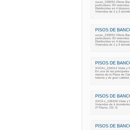
xxcan_239052 Oferta Banc
particulares. 83 vivienda
Distribuídas en 4 bloques
Viviendas de 2 y 3 dormit
PISOS DE BANC
xxcan_239052 Oferta Banc
particulares. 83 vivienda
Distribuídas en 4 bloques
Viviendas de 2 y 3 dormit
PISOS DE BANC
XXCAn_234014 Visite y ha
En una de las principales
metros de la Plaza de Cat
historia y de gran calidad
PISOS DE BANC
XXCA n_238329 Visite y h
Viviendas de 4 dormitorio
2ª Planta. CE: G
PISOS DE BANC