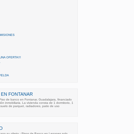
OMISIONES
UNA OFERTA!!!
1
VELDA
 EN FONTANAR
 Piso de banco en Fontanar, Guadalajara, financiado
ón inmobiliaria. La vivienda consta de 1 dormitorio, 1
suelo de parquet, radiadores, patio de uso
O
aga su oferta ¡ Pisos de Banco en Leganes solo