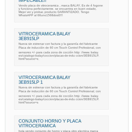
IMPECABLE!!
Vendo placa de vitroceramica , marca BALAY. Es de 4 fogone
y funciona perfectamente. se encuentra en buen estado.
Mejor ver y probar, producto GARANTIZADO. Tengo
WhatsAPP al 66uno1568dos0!!!
VITROCERAMICA BALAY
3EB915LP
Nueva sin estrenar con factura y la garantía del fabricante
Placa de inducción de 60 cm Touch Control Profesional, con
sensores +/- para cada zona de cocción http: //www. balay.
es/catalogo-balay/coccion/placas-de-indu ccion/3EB915LP.
html?source=s
VITROCERAMICA BALAY
3EB915LP 1
Nueva sin estrenar con factura y la garantía del fabricante
Placa de inducción de 60 cm Touch Control Profesional, con
sensores +/- para cada zona de cocción http: //www. balay.
es/catalogo-balay/coccion/placas-de-indu ccion/3EB915LP.
html?source=s
CONJUNTO HORNO Y PLACA
VITROCERAMICA
hola vendo conjunto de horno y placa vitro electrica marca