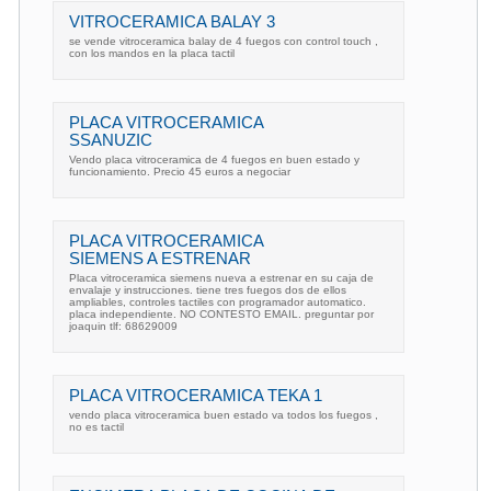
VITROCERAMICA BALAY 3
se vende vitroceramica balay de 4 fuegos con control touch ,
con los mandos en la placa tactil
PLACA VITROCERAMICA
SSANUZIC
Vendo placa vitroceramica de 4 fuegos en buen estado y
funcionamiento. Precio 45 euros a negociar
PLACA VITROCERAMICA
SIEMENS A ESTRENAR
Placa vitroceramica siemens nueva a estrenar en su caja de
envalaje y instrucciones. tiene tres fuegos dos de ellos
ampliables, controles tactiles con programador automatico.
placa independiente. NO CONTESTO EMAIL. preguntar por
joaquin tlf: 68629009
PLACA VITROCERAMICA TEKA 1
vendo placa vitroceramica buen estado va todos los fuegos ,
no es tactil