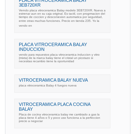
PLACA VITROCERAMICA BALAY
3EB720XR
Verndo placa vitroceramica Balay modelo 3EB720XR. Nueva a
estrenar aun en su caja original. Es tactil, con progrmacion del
tiempo de coccion y desconiexion automatica por seguridad,
entre otras muchas funciones. Precio en tienda 235. Yo la
vendo en
PLACA VITROCERAMICA BALAY
INDUCCION
vendo para repuestos placa vitroceramica induccion y vitro
(mixta) de la marca balay tiene el cristal un picotazo si
necesitas recambio tiene la oportunidad
VITROCERAMICA BALAY NUEVA
placa vitroceramica Balay 4 fuegos nueva
VITROCERAMICA PLACA COCINA
BALAY
Placa de cocina vitroceramica balay me cambiado a gas la
placa tiene 4 años o 5 y poco uso funciona a la perfeccion
precio a negociar