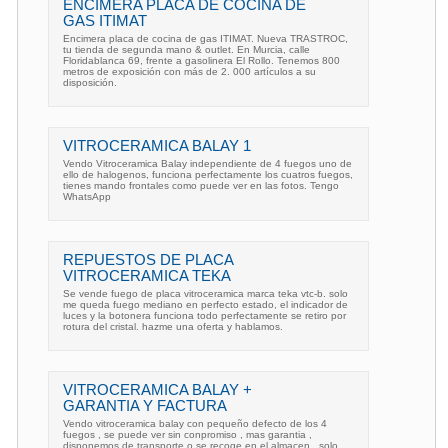
ENCIMERA PLACA DE COCINA DE
GAS ITIMAT
Encimera placa de cocina de gas ITIMAT. Nueva TRASTROC,
tu tienda de segunda mano & outlet. En Murcia, calle
Floridablanca 69, frente a gasolinera El Rollo. Tenemos 800
metros de exposición con más de 2. 000 artículos a su
disposición.
VITROCERAMICA BALAY 1
Vendo Vitroceramica Balay independiente de 4 fuegos uno de
ello de halogenos, funciona perfectamente los cuatros fuegos,
tienes mando frontales como puede ver en las fotos. Tengo
WhatsApp
REPUESTOS DE PLACA
VITROCERAMICA TEKA
Se vende fuego de placa vitroceramica marca teka vtc-b. solo
me queda fuego mediano en perfecto estado, el indicador de
luces y la botonera funciona todo perfectamente se retiro por
rotura del cristal. hazme una oferta y hablamos.
VITROCERAMICA BALAY +
GARANTIA Y FACTURA
Vendo vitroceramica balay con pequeño defecto de los 4
fuegos , se puede ver sin conpromiso , mas garantia ,
disponemos de transporte o se recoge en el almacen , solo