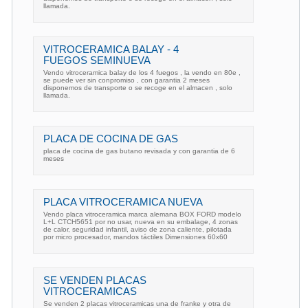
llamada.
VITROCERAMICA BALAY - 4
FUEGOS SEMINUEVA
Vendo vitroceramica balay de los 4 fuegos , la vendo en 80e ,
se puede ver sin conpromiso , con garantia 2 meses
disponemos de transporte o se recoge en el almacen , solo
llamada.
PLACA DE COCINA DE GAS
placa de cocina de gas butano revisada y con garantia de 6
meses
PLACA VITROCERAMICA NUEVA
Vendo placa vitroceramica marca alemana BOX FORD modelo
L+L CTCH5651 por no usar, nueva en su embalage, 4 zonas
de calor, seguridad infantil, aviso de zona caliente, pilotada
por micro procesador, mandos táctiles Dimensiones 60x60
SE VENDEN PLACAS
VITROCERAMICAS
Se venden 2 placas vitroceramicas una de franke y otra de