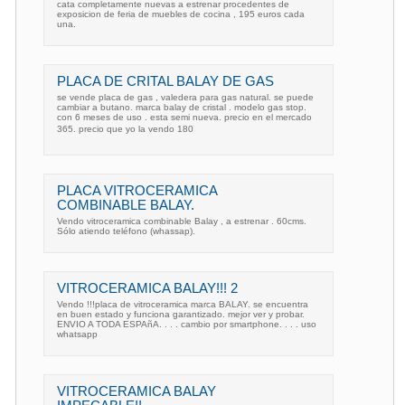
cata completamente nuevas a estrenar procedentes de
exposicion de feria de muebles de cocina , 195 euros cada
una.
PLACA DE CRITAL BALAY DE GAS
se vende placa de gas , valedera para gas natural. se puede
cambiar a butano. marca balay de cristal . modelo gas stop.
con 6 meses de uso . esta semi nueva. precio en el mercado
365. precio que yo la vendo 180
PLACA VITROCERAMICA
COMBINABLE BALAY.
Vendo vitroceramica combinable Balay , a estrenar . 60cms.
Sólo atiendo teléfono (whassap).
VITROCERAMICA BALAY!!! 2
Vendo !!!placa de vitroceramica marca BALAY. se encuentra
en buen estado y funciona garantizado. mejor ver y probar.
ENVIO A TODA ESPAñA. . . . cambio por smartphone. . . . uso
whatsapp
VITROCERAMICA BALAY