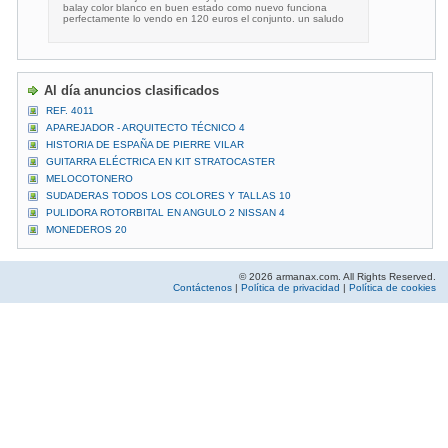
balay color blanco en buen estado como nuevo funciona
perfectamente lo vendo en 120 euros el conjunto. un saludo
Al día anuncios clasificados
REF. 4011
APAREJADOR - ARQUITECTO TÉCNICO 4
HISTORIA DE ESPAÑA DE PIERRE VILAR
GUITARRA ELÉCTRICA EN KIT STRATOCASTER
MELOCOTONERO
SUDADERAS TODOS LOS COLORES Y TALLAS 10
PULIDORA ROTORBITAL EN ANGULO 2 NISSAN 4
MONEDEROS 20
© 2026 armanax.com. All Rights Reserved.
Contáctenos
|
Política de privacidad
|
Política de cookies