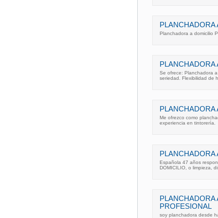
PLANCHADORA A
Planchadora a domicilio P
PLANCHADORA A
Se ofrece: Planchadora a 
seriedad. Flexibilidad de h
PLANCHADORA A
Me ofrezco como planchad
experiencia en tintorería.
PLANCHADORA A
Española 47 años respo
DOMICILIO, o limpieza, di
PLANCHADORA A
PROFESIONAL
soy planchadora desde ha