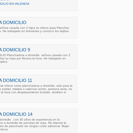
CILIO EN VALENCIA
 DOMICILIO
señora casada con 2 hijos se ofrece para Planchar
. He trabajado en tintorerias y conozco los tejidos.
 DOMICILIO 9
O Planchadora a domicilio. señora casada con 2
char su ropa por 8euros la hora. He trabajado en
ejidos.
 DOMICILIO 11
e ofrece como planchadora a domicilio, solo para la
 poblet, mislata o valencia centro. persona seria, no
la hora con desplazamiento incluido. tambien si
 DOMICILIO 14
omicilio , con 30 años de experiencia en la
cio a domicilio de prendas de ropa. No importa la
tro de planchado sin ningún coste adicional. Mujer
 educa