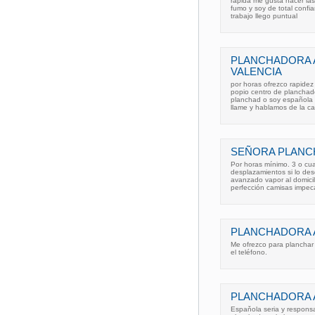
rápida me gusta hacer la
fumo y soy de total confi
trabajo llego puntual
PLANCHADORA A
VALENCIA
por horas ofrezco rapidez 
popio centro de planchado
planchad o soy española n
llame y hablamos de la ca
SEÑORA PLANCH
Por horas mínimo. 3 o cu
desplazamientos si lo des
avanzado vapor al domicil
perfección camisas impec
PLANCHADORA A
Me ofrezco para planchar 
el teléfono.
PLANCHADORA A
Espaňola seria y respons