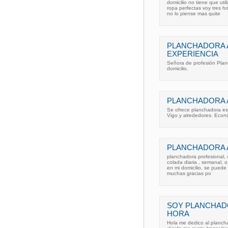
domicilio no tiene que uti
ropa perfectas voy tres h
no lo piense mas quite
PLANCHADORA A
EXPERIENCIA
Señora de profesión Plan
domicilio.
PLANCHADORA A
Se ofrece planchadora esp
Vigo y alrededores. Econ
PLANCHADORA A
planchadora profesional, 
colada diaria , semanal, 
en mi domicilio, se puede
muchas gracias po
SOY PLANCHADO
HORA
Hola me dedico al planch