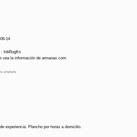
-06-14
e：lnbRogKn
e vea la información de armanax.com.
ra ampliarla
e experiencia. Plancho por horas a domicilio.