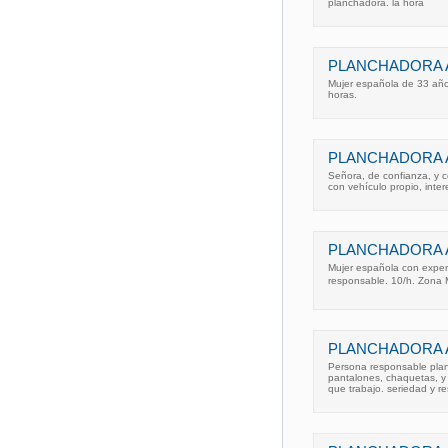
planchadora. la hora
PLANCHADORA A
Mujer española de 33 años
horas.
PLANCHADORA A
Señora, de confianza, y co
con vehículo propio, int
PLANCHADORA A
Mujer española con experi
responsable. 10/h. Zona 
PLANCHADORA A
Persona responsable planc
pantalones, chaquetas, y 
que trabajo. seriedad y re