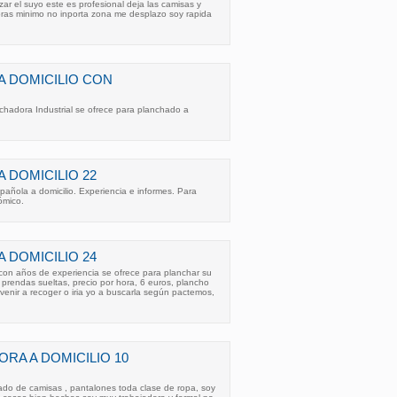
lizar el suyo este es profesional deja las camisas y
oras minimo no inporta zona me desplazo soy rapida
 DOMICILIO CON
chadora Industrial se ofrece para planchado a
 DOMICILIO 22
añola a domicilio. Experiencia e informes. Para
ómico.
 DOMICILIO 24
con años de experiencia se ofrece para planchar su
o prendas sueltas, precio por hora, 6 euros, plancho
 venir a recoger o iria yo a buscarla según pactemos,
RA A DOMICILIO 10
ado de camisas , pantalones toda clase de ropa, soy