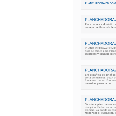
PLANCHADORA EN DOMI
PLANCHADORA A
Planchadora a domicilio. 
su ropa por 8euros la hora
PLANCHADORA A
PLANCHADORA A DOMICILI
hijos se ofrece para Plan
tintorerias y conozco los t
PLANCHADORA A
Sra española de 59 años s
zona de manises, quart de
fumadora. cobro 10 euros 
necesitas persona de
PLANCHADORA A
Se ofrece planchadora a d
disciplina. Se hacen servi
plancha, yo aporto mi cen
responsable, cuidadosa,