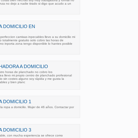
s cosas bien hechas soy muy trabajadora y formal no
anza no dejo a nadie tirado si digo que acudo a un
 DOMICILIO EN
perfeccion camisas inpecables llevo a su domicilio mi
 totalmente gratuito solo cobro las horas de
o inporta zona tengo disponible lo hantes posible
ADORA A DOMICILIO
atro horas de planchado no cobro los
ea llevo mi propio centro de planchado profesional
io sin costes alguno soy rápida y me gusta la
ables y bien planc
 DOMICILIO 1
la ropa a domicilio. Mujer de 46 años. Contactar por
 DOMICILIO 3
able, con mucha esperiencia se ofrece como