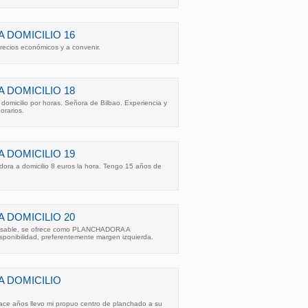
 DOMICILIO 16
recios económicos y a convenir.
 DOMICILIO 18
domicilio por horas. Señora de Bilbao. Experiencia y
orarios.
 DOMICILIO 19
ora a domicilio 8 euros la hora. Tengo 15 años de
 DOMICILIO 20
nsable, se ofrece como PLANCHADORA A
sponibilidad, preferentemente margen izquierda.
 DOMICILIO
ce años llevo mi propuo centro de planchado a su