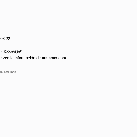
-06-22
ie：K85b5Qx9
e vea la información de armanax.com.
ra ampliarla