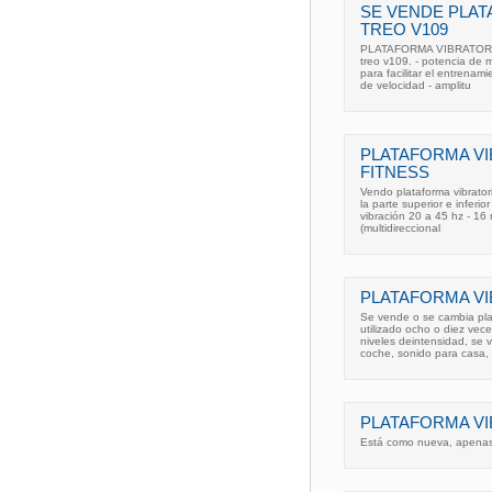
SE VENDE PLAT
TREO V109
PLATAFORMA VIBRATORIA 
treo v109. - potencia de m
para facilitar el entrenam
de velocidad - amplitu
PLATAFORMA VI
FITNESS
Vendo plataforma vibrator
la parte superior e inferio
vibración 20 a 45 hz - 16 
(multidireccional
PLATAFORMA VI
Se vende o se cambia plat
utilizado ocho o diez vec
niveles deintensidad, se
coche, sonido para casa,
PLATAFORMA VI
Está como nueva, apenas