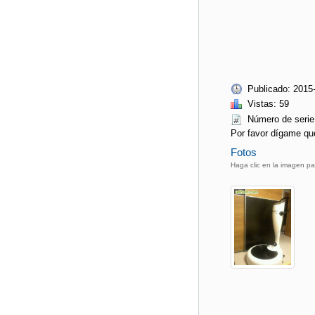
Publicado: 2015
Vistas: 59
Número de ser
Por favor dígame qu
Fotos
Haga clic en la imagen pa