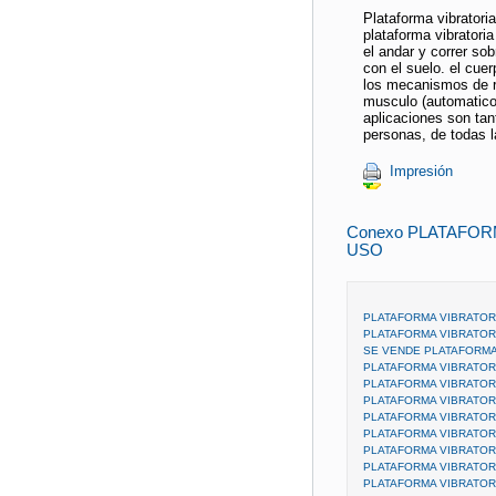
Plataforma vibratori
plataforma vibratori
el andar y correr so
con el suelo. el cue
los mecanismos de r
musculo (automatico 
aplicaciones son tan
personas, de todas l
Impresión
Conexo PLATAFOR
USO
PLATAFORMA VIBRATOR
PLATAFORMA VIBRATOR
SE VENDE PLATAFORMA
PLATAFORMA VIBRATORI
PLATAFORMA VIBRATOR
PLATAFORMA VIBRATORI
PLATAFORMA VIBRATORI
PLATAFORMA VIBRATORI
PLATAFORMA VIBRATORI
PLATAFORMA VIBRATORI
PLATAFORMA VIBRATORI