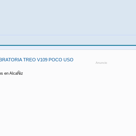
BRATORIA TREO V109 POCO USO
Anuncio
os en AlcaÑiz