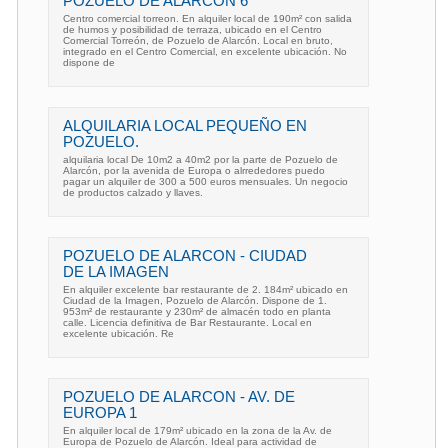
POZUELO DE ALARCON 6
Centro comercial torreon. En alquiler local de 190m² con salida
de humos y posibilidad de terraza, ubicado en el Centro
Comercial Torreón, de Pozuelo de Alarcón. Local en bruto,
integrado en el Centro Comercial, en excelente ubicación. No
dispone de
ALQUILARIA LOCAL PEQUEÑO EN
POZUELO.
alquilaria local De 10m2 a 40m2 por la parte de Pozuelo de
Alarcón, por la avenida de Europa o alrrededores puedo
pagar un alquiler de 300 a 500 euros mensuales. Un negocio
de productos calzado y llaves.
POZUELO DE ALARCON - CIUDAD
DE LA IMAGEN
En alquiler excelente bar restaurante de 2. 184m² ubicado en
Ciudad de la Imagen, Pozuelo de Alarcón. Dispone de 1.
953m² de restaurante y 230m² de almacén todo en planta
calle. Licencia definitiva de Bar Restaurante. Local en
excelente ubicación. Re
POZUELO DE ALARCON - AV. DE
EUROPA 1
En alquiler local de 179m² ubicado en la zona de la Av. de
Europa de Pozuelo de Alarcón. Ideal para actividad de