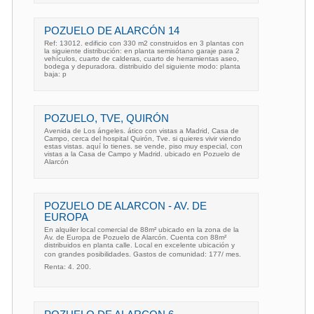
POZUELO DE ALARCÓN 14
Ref: 13012. edificio con 330 m2 construidos en 3 plantas con
la siguiente distribución: en planta semisótano garaje para 2
vehículos, cuarto de calderas, cuarto de herramientas aseo,
bodega y depuradora. distribuido del siguiente modo: planta
baja: p
POZUELO, TVE, QUIRÓN
Avenida de Los ángeles. ático con vistas a Madrid, Casa de
Campo, cerca del hospital Quirón, Tve. si quieres vivir viendo
estas vistas. aquí lo tienes. se vende, piso muy especial, con
vistas a la Casa de Campo y Madrid. ubicado en Pozuelo de
Alarcón
POZUELO DE ALARCON - AV. DE
EUROPA
En alquiler local comercial de 88m² ubicado en la zona de la
Av. de Europa de Pozuelo de Alarcón. Cuenta con 88m²
distribuidos en planta calle. Local en excelente ubicación y
con grandes posibilidades. Gastos de comunidad: 177/ mes.
Renta: 4. 200.