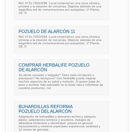
Ref: 0731-73023299. Local comercial en una zona céntrica,
próxima a la estación de cercanías. Dispone además de una
magnífica red de comunicaciones por autopistas. 1ª Planta.
CE: D
POZUELO DE ALARCÓN 11
Ref: 0731-73023299. Local comercial en una zona céntrica,
próxima a la estación de cercanías. Dispone además de una
magnífica red de comunicaciones por autopistas. 1ª Planta.
CE: D
COMPRAR HERBALIFE POZUELO
DE ALARCÓN
Se siente cansado o fatigado? Tiene mala circulación o
sobrepeso? No desayuna? Con Herbalife puede mejorar
muchos aspectos de su salud y nutrición. Si quiere bajar de
peso y sentirse más saludable no lo dude más e infórmese de
nuestros productos, not
BUHARDILLAS REFORMA
POZUELO DEL ALARCÓN
Adaptación de buhardillas y desvanes techos y tabiques
pladur, aislamientos termicos y acusticos, trabajos de
albanileria fontaneria y electricidad. pintura en general.
microcemento y morteros especiales experiencia. seriedad y
12 meses de garnatia.