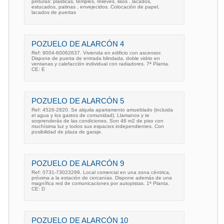
pinturas: plásticas, temples, relieves, lisos , lacados,
estucados, patinas , envejecidos. Colocación de papel,
lacados de puertas
POZUELO DE ALARCÓN 4
Ref: 9004-60062637. Vivienda en edificio con ascensor.
Dispone de puerta de entrada blindada, doble vidrio en
ventanas y calefacción individual con radiadores. 7ª Planta.
CE: E
POZUELO DE ALARCÓN 5
Ref: 4526-2820. Se alquila apartamento amueblado (incluida
el agua y los gastos de comunidad). Llamanos y te
sorprenderás de las condiciones. Son 46 m2 de piso con
muchísima luz y todos sus espacios independientes. Con
posibilidad de plaza de garaje.
POZUELO DE ALARCÓN 9
Ref: 0731-73023299. Local comercial en una zona céntrica,
próxima a la estación de cercanías. Dispone además de una
magnífica red de comunicaciones por autopistas. 1ª Planta.
CE: D
POZUELO DE ALARCÓN 10