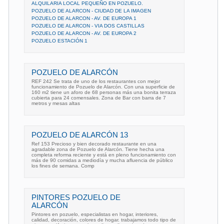
ALQUILARIA LOCAL PEQUEÑO EN POZUELO.
POZUELO DE ALARCON - CIUDAD DE LA IMAGEN
POZUELO DE ALARCON - AV. DE EUROPA 1
POZUELO DE ALARCON - VIA DOS CASTILLAS
POZUELO DE ALARCON - AV. DE EUROPA 2
POZUELO ESTACIÓN 1
POZUELO DE ALARCÓN
REF 242 Se trata de uno de los restaurantes con mejor
funcionamiento de Pozuelo de Alarcón. Con una superficie de
160 m2 tiene un aforo de 68 personas más una bonita terraza
cubierta para 24 comensales. Zona de Bar con barra de 7
metros y mesas altas
POZUELO DE ALARCÓN 13
Ref 153 Precioso y bien decorado restaurante en una
agradable zona de Pozuelo de Alarcón. Tiene hecha una
completa reforma reciente y está en pleno funcionamiento con
más de 90 comidas a mediodía y mucha afluencia de público
los fines de semana. Comp
PINTORES POZUELO DE
ALARCÓN
Pintores en pozuelo, especialistas en hogar, interiores,
calidad, decoración, colores de hogar. trabajamos todo tipo de