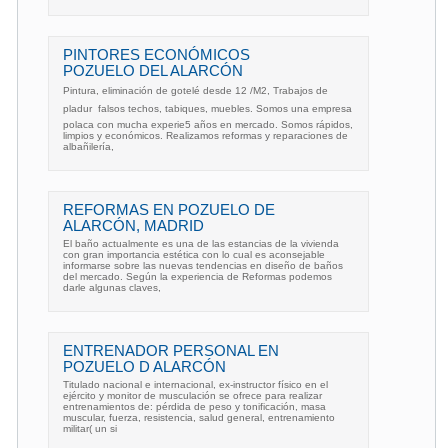
PINTORES ECONÓMICOS
POZUELO DEL ALARCÓN
Pintura, eliminación de gotelé desde 12 /M2, Trabajos de
pladur  falsos techos, tabiques, muebles. Somos una empresa
polaca con mucha experie5 años en mercado. Somos rápidos,
limpios y económicos. Realizamos reformas y reparaciones de
albañilería,
REFORMAS EN POZUELO DE
ALARCÓN, MADRID
El baño actualmente es una de las estancias de la vivienda
con gran importancia estética con lo cual es aconsejable
informarse sobre las nuevas tendencias en diseño de baños
del mercado. Según la experiencia de Reformas podemos
darle algunas claves,
ENTRENADOR PERSONAL EN
POZUELO D ALARCÓN
Titulado nacional e internacional, ex-instructor físico en el
ejército y monitor de musculación se ofrece para realizar
entrenamientos de: pérdida de peso y tonificación, masa
muscular, fuerza, resistencia, salud general, entrenamiento
militar( un si