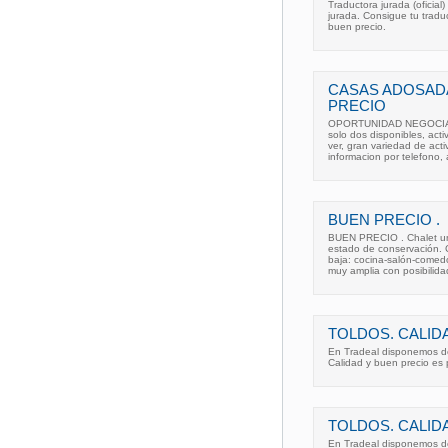
Traductora jurada (oficial
jurada. Consigue tu tradu
buen precio.
CASAS ADOSAD
PRECIO
OPORTUNIDAD NEGOCIABLE
solo dos disponibles, acti
ver, gran variedad de acti
informacion por telefono, 
BUEN PRECIO .
BUEN PRECIO . Chalet uni
estado de conservación. 
baja: cocina-salón-comedo
muy amplia con posibilida
TOLDOS. CALID
En Tradeal disponemos de
Calidad y buen precio es 
TOLDOS. CALID
En Tradeal disponemos de