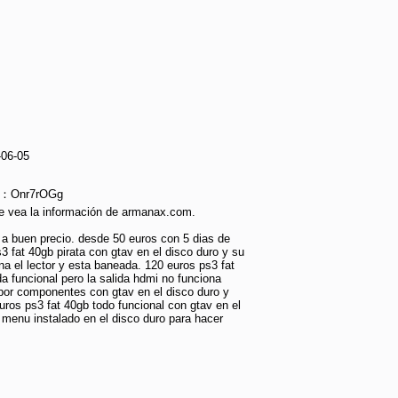
-06-05
ie：Onr7rOGg
e vea la información de armanax.com.
 a buen precio. desde 50 euros con 5 dias de
s3 fat 40gb pirata con gtav en el disco duro y su
 el lector y esta baneada. 120 euros ps3 fat
a funcional pero la salida hdmi no funciona
por componentes con gtav en el disco duro y
ros ps3 fat 40gb todo funcional con gtav en el
menu instalado en el disco duro para hacer