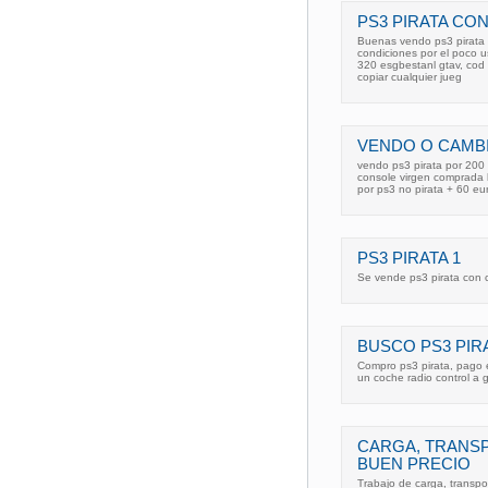
PS3 PIRATA CO
Buenas vendo ps3 pirata c
condiciones por el poco u
320 esgbestanl gtav, cod 
copiar cualquier jueg
VENDO O CAMBI
vendo ps3 pirata por 200
console virgen comprada 
por ps3 no pirata + 60 eu
PS3 PIRATA 1
Se vende ps3 pirata con cf
BUSCO PS3 PIR
Compro ps3 pirata, pago e
un coche radio control a 
CARGA, TRANS
BUEN PRECIO
Trabajo de carga, transp