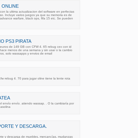
N ONLINE
on la ultima actualizacion del software en perfectas
so. Incluye varios juegos ya que su memoria es de
advance warfare, black ops, fifa 15 etc. Se pueden
O PS3 PIRATA
 euros de 149 GB con CFW 4. 65 rebug cex con id
hace menos de una semana y sin usar o la cambio
ros. solo wassapps y envios de email
w rebug 4. 70 para jugar oline tiene la lente rota
ATEA
l envío envío. atiendo wassap. . O la cambiaría por
gasolina
PORTE Y DESCARGA.
orte y descarga de muebles, mercancías, mudanzas