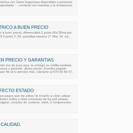
ntamos con varias furgonetas disponibles y personas
sportistas. . . contacta con nosotros y te enviaremos
TRICO A BUEN PRECIO
co a buen precio: diferenciales 2 polos 40a 30ma por
5 2 polos 3. 50  pantallas estanco 2* 36w: 16  etc. .
N PRECIO Y GARANTIAS
o son de pura raza, te entrego su cartilla sanitaria
factura y garantía. ¡Buen precio! ¡Puedes pagarlo
casa! No te lo pienses más. Llámame al 676 06 64 57.
RFECTO ESTADO
 los juegos que me pidas i te enseño a cómo utilizar
dades online y otras exclusivas de las ps3 piratas.
riginal, conector de corriente, hdmi, 3 componentes
 CALIDAD.
S