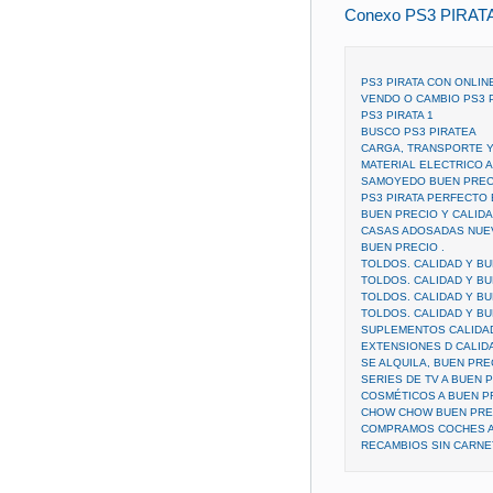
Conexo PS3 PIRAT
PS3 PIRATA CON ONLIN
VENDO O CAMBIO PS3 
PS3 PIRATA 1
BUSCO PS3 PIRATEA
CARGA, TRANSPORTE Y
MATERIAL ELECTRICO A
SAMOYEDO BUEN PREC
PS3 PIRATA PERFECTO
BUEN PRECIO Y CALID
CASAS ADOSADAS NUE
BUEN PRECIO .
TOLDOS. CALIDAD Y B
TOLDOS. CALIDAD Y BU
TOLDOS. CALIDAD Y BU
TOLDOS. CALIDAD Y BU
SUPLEMENTOS CALIDAD
EXTENSIONES D CALIDA
SE ALQUILA, BUEN PRE
SERIES DE TV A BUEN 
COSMÉTICOS A BUEN P
CHOW CHOW BUEN PRE
COMPRAMOS COCHES A
RECAMBIOS SIN CARNE