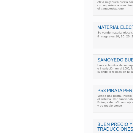
etc a muy buen precio co
con experiencia como tran
el transportista que n
MATERIAL ELEC
Se vende material electri
9  magnetos 10, 16, 20, 2
.
SAMOYEDO BUE
Los cachorritos de samoyed
e inscripción en el LOC, 
cuando lo recibas en tu 
PS3 PIRATA PE
Vendo ps3 pirata. Instalo
el sistema. Con funcionali
Entrega de ps3 con caja o
y de regalo conso
BUEN PRECIO Y
TRADUCCIONE