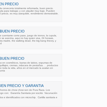
UEN PRECIO
ila cerveceria totalmente reformada, buen precio.
da para trabajar, y con alquiler muy bajo. Pueden
l precio, es muy asequible, rendimiento demostrable.
A BUEN PRECIO
de cuentame como paso, juego de tronos, la cupula,
ue se avecina, aqui no hay quien viva, 24 horaws,
ra madre, the walking dead, the big bang theory, y
nd
 BUEN PRECIO
s en cosméticos, barras de labios, espumas de
quillajes, cremas, máscara de pestañas. . . productos
e toda la vida, años en el mercado la avalan en
gunta
EN PRECIO Y GARANTIA
chorros de chow chow son de Pura Raza. Los
ego con:  Garantía Sanitaria por escrito  Vacunación
 e identificados con microchip.  Cartilla sanitaria e