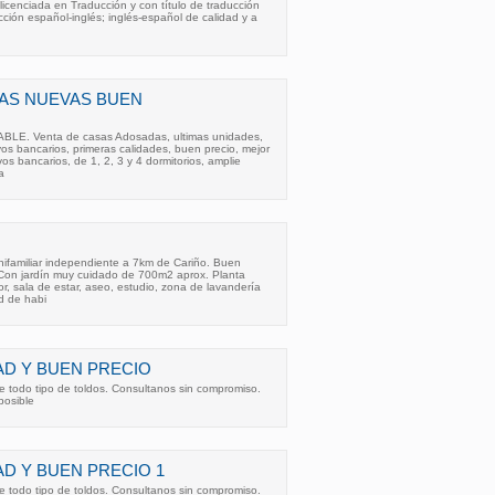
) licenciada en Traducción y con título de traducción
cción español-inglés; inglés-español de calidad y a
AS NUEVAS BUEN
. Venta de casas Adosadas, ultimas unidades,
vos bancarios, primeras calidades, buen precio, mejor
vos bancarios, de 1, 2, 3 y 4 dormitorios, amplie
a
familiar independiente a 7km de Cariño. Buen
Con jardín muy cuidado de 700m2 aprox. Planta
r, sala de estar, aseo, estudio, zona de lavandería
d de habi
AD Y BUEN PRECIO
 todo tipo de toldos. Consultanos sin compromiso.
posible
AD Y BUEN PRECIO 1
 todo tipo de toldos. Consultanos sin compromiso.