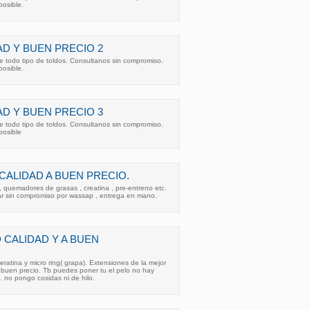
posible.
AD Y BUEN PRECIO 2
 todo tipo de toldos. Consultanos sin compromiso.
posible.
AD Y BUEN PRECIO 3
 todo tipo de toldos. Consultanos sin compromiso.
posible
ALIDAD A BUEN PRECIO.
 , quemadores de grasas , creatina , pre-entreno etc.
r sin compromiso por wassap , entrega en mano.
 CALIDAD Y A BUEN
atina y micro ring( grapa). Extensiones de la mejor
 buen precio. Tb puedes poner tu el pelo no hay
 no pongo cosidas ni de hilo.