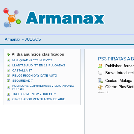
Armanax
»
JUEGOS
Al día anuncios clasificados
PS3 PIRATAS A 
MINI QUAD 49CC3 NUEVOS
LLANTAS AUDI TT EN 17 PULGADAS
Publisher: fernan
CASTALLA 37
Breve Introducci
RELOJ RICOH DAY DATE AUTO
Ciudad: Malaga
SEGURIDAD 7
FOLKLORE COFRADÍASSEVILLA ANTONIO
Oferta: PlayStat
BURGOS
Anuncio
TRUE CRIME NEW YORK CITY
CIRCULADOR VENTILADOR DE AIRE