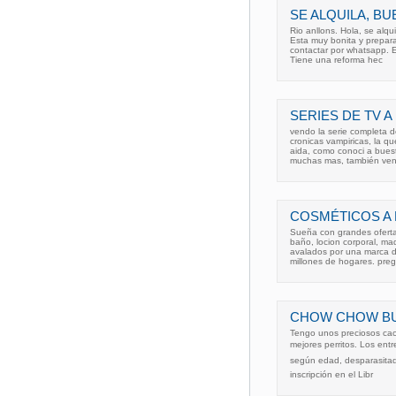
SE ALQUILA, B
Rio anllons. Hola, se alqu
Esta muy bonita y prepara
contactar por whatsapp. E
Tiene una reforma hec
SERIES DE TV 
vendo la serie completa 
cronicas vampiricas, la q
aida, como conoci a buest
muchas mas, también ve
COSMÉTICOS A
Sueña con grandes oferta
baño, locion corporal, ma
avalados por una marca d
millones de hogares. pre
CHOW CHOW BU
Tengo unos preciosos ca
mejores perritos. Los entr
según edad, desparasitados
inscripción en el Libr