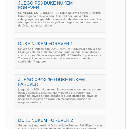
JUEGO PS3 DUKE NUKEM
FOREVER
SE VENDE ESTE JUEGO PS3 Duke Nukem Forever. El mítico
Duke regresa a la vida con Duke Nukem Forever. Un
videojuego de jugabilidad clásica donde abunda la acción, los
alienígenas y las chicas en peligro. Lógicamente tratándose
de Duke, tampoco falta e
DUKE NUKEM FOREVER 1
Se vende el videojuego DUKE NUKEM FOREVER para la ps3.
El juego está en perfecto estado, tanto manual como disco e
instrucciones. Versión española (PAL/ESPAñA) El precio es de
7 euros si lo recoges en mano, 4 euros mas con envío
certificado. Pago por
JUEGO XBOX 360 DUKE NUKEM
FAREVER
juego xbox 360 duke nukem farever semi nuevo en muy buen
estado completo caja manual y juego es la version pal
española envios a toda españa 5 euros gastos de envio se
aceptan recogidas en mano en mi domicilio tambien se
aceptan cambios
DUKE NUKEM FOREVER 2
Se vende juego original Duke Nukem Forever PAL/España con
su caja e instrucciones orginales, el disco está en perfecto