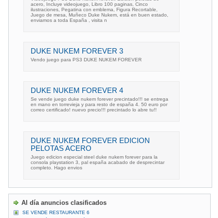
acero, Incluye videojuego, Libro 100 paginas, Cinco
ilustraciones, Pegatina con emblema, Figura Recortable,
Juego de mesa, Muñeco Duke Nukem, está en buen estado,
enviamos a toda España , visita n
DUKE NUKEM FOREVER 3
Vendo juego para PS3 DUKE NUKEM FOREVER
DUKE NUKEM FOREVER 4
Se vende juego duke nukem forever precintado!!! se entrega
en mano en torrevieja y para resto de españa 4. 50 euro por
correo certificado! nuevo precio!!! precintado lo abre tu!!
DUKE NUKEM FOREVER EDICION
PELOTAS ACERO
Juego edicion especial steel duke nukem forever para la
consola playstation 3, pal españa acabado de desprecintar
completo. Hago envios
Al día anuncios clasificados
SE VENDE RESTAURANTE 6