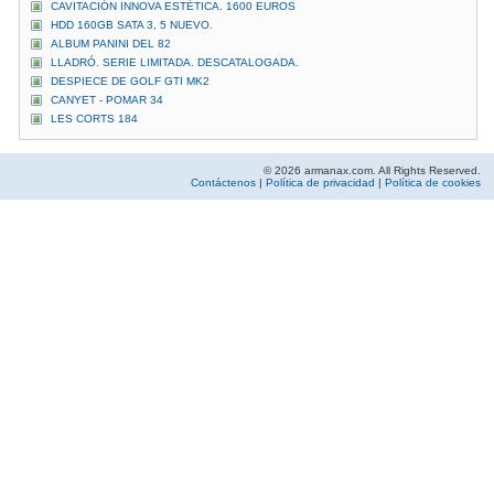
CAVITACIÓN INNOVA ESTÉTICA. 1600 EUROS
HDD 160GB SATA 3, 5 NUEVO.
ALBUM PANINI DEL 82
LLADRÓ. SERIE LIMITADA. DESCATALOGADA.
DESPIECE DE GOLF GTI MK2
CANYET - POMAR 34
LES CORTS 184
© 2026 armanax.com. All Rights Reserved.
Contáctenos
|
Política de privacidad
|
Política de cookies