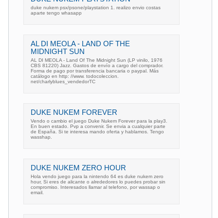
duke nukem psx/psone/playstation 1. realizo envio costas
aparte tengo whasapp
AL DI MEOLA - LAND OF THE
MIDNIGHT SUN
AL DI MEOLA - Land Of The Midnight Sun (LP vinilo, 1976
CBS 81220) Jazz. Gastos de envío a cargo del comprador.
Forma de pago por transferencia bancaria o paypal. Más
catálogo en http: //www. todocoleccion.
net/charlyblues_vendedorTC
DUKE NUKEM FOREVER
Vendo o cambio el juego Duke Nukem Forever para la play3.
En buen estado. Pvp a convenir. Se envia a cualquier parte
de España. Si te interesa mando oferta y hablamos. Tengo
wasshap.
DUKE NUKEM ZERO HOUR
Hola vendo juego para la nintendo 64 es duke nukem zero
hour, Si eres de alicante o alrededores lo puedes probar sin
compromiso. Interesados llamar al telefono, por wassap o
email.