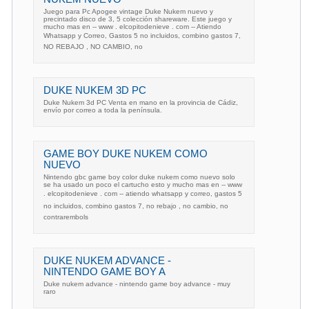
Juego para Pc Apogee vintage Duke Nukem nuevo y
precintado disco de 3, 5 colección shareware. Este juego y
mucho mas en -- www . elcopitodenieve . com -- Atiendo
Whatsapp y Correo, Gastos 5 no incluidos, combino gastos 7,
NO REBAJO , NO CAMBIO, no
DUKE NUKEM 3D PC
Duke Nukem 3d PC Venta en mano en la provincia de Cádiz,
envío por correo a toda la península.
GAME BOY DUKE NUKEM COMO
NUEVO
Nintendo gbc game boy color duke nukem como nuevo solo
se ha usado un poco el cartucho esto y mucho mas en -- www
. elcopitodenieve . com -- atiendo whatsapp y correo, gastos 5
no incluidos, combino gastos 7, no rebajo , no cambio, no
contrarembols
DUKE NUKEM ADVANCE -
NINTENDO GAME BOY A
Duke nukem advance - nintendo game boy advance - muy
raro