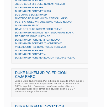
DUKE NUKEM FOREVER 1
JUEGO XBOX 360 DUKE NUKEM FAREVER
DUKE NUKEM FOREVER 2
DUKE NUKEM FOREVER /X360
LOS LUNIS Y DUKE NUKEM
NINTENDO DS DUKE NUKEM CRITICAL MASS
PC 3, 5 APOGEE VINTAGE DUKE NUKEM NUEVO
DUKE NUKEM 3D PC
GAME BOY DUKE NUKEM COMO NUEVO
DUKE NUKEM ADVANCE - NINTENDO GAME BOY A
MEGADRIVE DUKE NUKEM 3D
DUKE NUKEM FOREVER (PS3) NUEVO
DUKE NUKEM FOREVER Y HOMEFRONT
VIDEOJUEGO PS3 DUKE NUKEM FOREVER
DUKE NUKEM FOREVER 3
DUKE NUKEM FOREVER 4
DUKE NUKEM FOREVER EDICION PELOTAS ACERO
DUKE NUKEM 3D PC EDICIÓN
CAJA RARO!
Juego Duke Nukem para PC, edición de caja de 1996, juego y
manual en castellano, muy raro de encontrar. Funciona al
100%, impoluto. Solo escucho ofertas serias. Atiendo
whatsapp tags: xbox psvita ps3 ps2 psx psone 1 2 3 4
dreamcast mega drive master
DUKE NUKEM PLAYSTATION