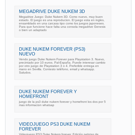
MEGADRIVE DUKE NUKEM 3D
Megadrive Juego: Duke Nukem 3D. Como nuevo, muy buen
estado. El juego es una reproducion. El juego esta en ingles,
ensamblado en una carcasa tipo como los juegos japoneses.
Para que funcione hace falta una consola megadrive Genesis
o bien un adaptado
DUKE NUKEM FOREVER (PS3)
NUEVO
Vendo juego Duke Nukem Forever para Playstation 3. Nuevo,
precintado por 10 euros. Pal-España. Puede interesar cambio
por otro juego de Playstation 3 o 4. Preferible entrega en
mano en Sevilla. Contesto teléfono, email y whatsapp.
Saludos.
DUKE NUKEM FOREVER Y
HOMEFRONT
juego de la ps3 duke nukem forever y homefront los dos por 5
mas informacion whatsap
VIDEOJUEGO PS3 DUKE NUKEM
FOREVER
Videojuego PS3 Duke Nukem forever. Edición pelotas de