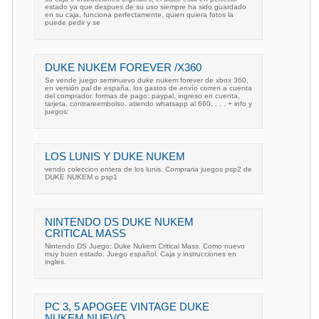
estado ya que despues de su uso siempre ha sido guardado
en su caja, funciona perfectamente, quien quiera fotos la
puede pedir y se
DUKE NUKEM FOREVER /X360
Se vende juego seminuevo duke nukem forever de xbox 360,
en versión pal de españa. los gastos de envío corren a cuenta
del comprador. formas de pago: paypal, ingreso en cuenta,
tarjeta, contrareembolso. atiendo whatsapp al 660. . . . + info y
juegos:
LOS LUNIS Y DUKE NUKEM
vendo coleccion entera de los lunis. Compraria juegos psp2 de
DUKE NUKEM o psp1
NINTENDO DS DUKE NUKEM
CRITICAL MASS
Nintendo DS Juego: Duke Nukem Critical Mass. Como nuevo
muy buen estado. Juego español. Caja y instrucciones en
ingles.
PC 3, 5 APOGEE VINTAGE DUKE
NUKEM NUEVO