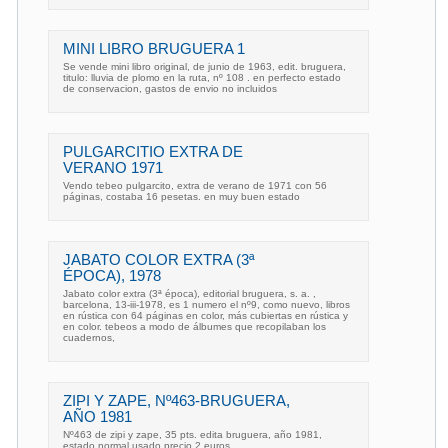
MINI LIBRO BRUGUERA 1
Se vende mini libro original, de junio de 1963, edit. bruguera,
titulo: lluvia de plomo en la ruta, nº 108 . en perfecto estado
de conservacion, gastos de envio no incluidos
PULGARCITIO EXTRA DE
VERANO 1971
Vendo tebeo pulgarcito, extra de verano de 1971 con 56
páginas, costaba 16 pesetas. en muy buen estado
JABATO COLOR EXTRA (3ª
ÉPOCA), 1978
Jabato color extra (3ª época), editorial bruguera, s. a. ,
barcelona, 13-iii-1978, es 1 numero el nº9, como nuevo, libros
en rústica con 64 páginas en color, más cubiertas en rústica y
en color. tebeos a modo de álbumes que recopilaban los
cuadernos,
ZIPI Y ZAPE, Nº463-BRUGUERA,
AÑO 1981
Nº463 de zipi y zape, 35 pts. edita bruguera, año 1981,
estado normal usado precio 2 euros.