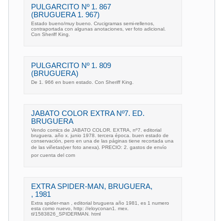
PULGARCITO Nº 1. 867
(BRUGUERA 1. 967)
Estado bueno/muy bueno. Crucigramas semi-rellenos,
contraportada con algunas anotaciones, ver foto adicional.
Con Sheriff King.
PULGARCITO Nº 1. 809
(BRUGUERA)
De 1. 966 en buen estado. Con Sheriff King.
JABATO COLOR EXTRA Nº7. ED.
BRUGUERA
Vendo comics de JABATO COLOR. EXTRA, nº7. editorial
bruguera. año x. junio 1978. tercera época. buen estado de
conservación, pero en una de las páginas tiene recortada una
de las viñetas(ver foto anexa). PRECIO: 2. gastos de envío
por cuenta del com
EXTRA SPIDER-MAN, BRUGUERA,
, 1981
Extra spider-man , editorial bruguera año 1981, es 1 numero
esta como nuevo, http: //eloyconan1. mex.
tl/1583826_SPIDERMAN. html