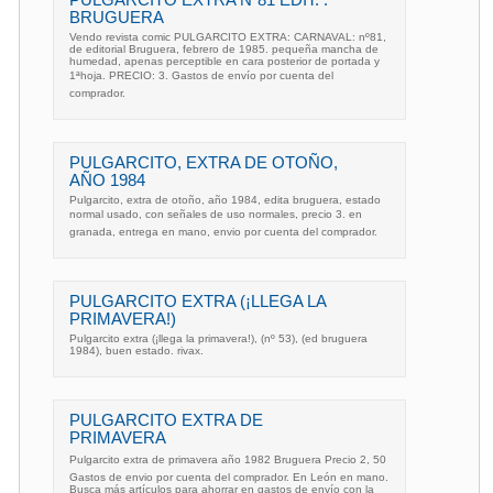
PULGARCITO EXTRA Nº81 EDIT. .
BRUGUERA
Vendo revista comic PULGARCITO EXTRA: CARNAVAL: nº81,
de editorial Bruguera, febrero de 1985. pequeña mancha de
humedad, apenas perceptible en cara posterior de portada y
1ªhoja. PRECIO: 3. Gastos de envío por cuenta del
comprador.
PULGARCITO, EXTRA DE OTOÑO,
AÑO 1984
Pulgarcito, extra de otoño, año 1984, edita bruguera, estado
normal usado, con señales de uso normales, precio 3. en
granada, entrega en mano, envio por cuenta del comprador.
PULGARCITO EXTRA (¡LLEGA LA
PRIMAVERA!)
Pulgarcito extra (¡llega la primavera!), (nº 53), (ed bruguera
1984), buen estado. rivax.
PULGARCITO EXTRA DE
PRIMAVERA
Pulgarcito extra de primavera año 1982 Bruguera Precio 2, 50
Gastos de envio por cuenta del comprador. En León en mano.
Busca más artículos para ahorrar en gastos de envío con la