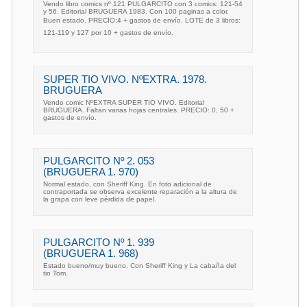
Vendo libro comics nº 121 PULGARCITO con 3 comics: 121-54
y 56. Editorial BRUGUERA 1983. Con 100 paginas a color.
Buen estado. PRECIO;4 + gastos de envío. LOTE de 3 libros:
121-119 y 127 por 10 + gastos de envío.
SUPER TIO VIVO. NºEXTRA. 1978.
BRUGUERA
Vendo comic NºEXTRA SUPER TIO VIVO. Editorial
BRUGUERA. Faltan varias hojas centrales. PRECIO: 0, 50 +
gastos de envío.
PULGARCITO Nº 2. 053
(BRUGUERA 1. 970)
Normal estado, con Sheriff King. En foto adicional de
contraportada se observa excelente reparación a la altura de
la grapa con leve pérdida de papel.
PULGARCITO Nº 1. 939
(BRUGUERA 1. 968)
Estado bueno/muy bueno. Con Sheriff King y La cabaña del
tio Tom.