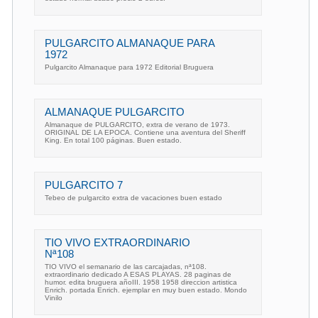
PULGARCITO ALMANAQUE PARA
1972
Pulgarcito Almanaque para 1972 Editorial Bruguera
ALMANAQUE PULGARCITO
Almanaque de PULGARCITO, extra de verano de 1973.
ORIGINAL DE LA EPOCA. Contiene una aventura del Sheriff
King. En total 100 páginas. Buen estado.
PULGARCITO 7
Tebeo de pulgarcito extra de vacaciones buen estado
TIO VIVO EXTRAORDINARIO
Nª108
TIO VIVO el semanario de las carcajadas, nª108.
extraordinario dedicado A ESAS PLAYAS. 28 paginas de
humor. edita bruguera añoIII. 1958 1958 direccion artistica
Enrich. portada Enrich. ejemplar en muy buen estado. Mondo
Vinilo