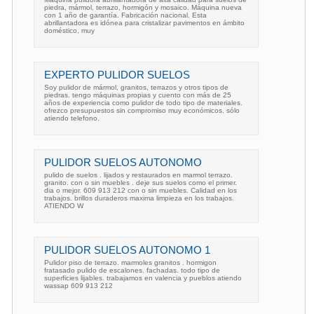
piedra, mármol, terrazo, hormigón y mosaico. Máquina nueva
con 1 año de garantía. Fabricación nacional. Esta
abrillantadora es idónea para cristalizar pavimentos en ámbito
doméstico, muy
EXPERTO PULIDOR SUELOS
Soy pulidor de mármol, granitos, terrazos y otros tipos de
piedras. tengo máquinas propias y cuento con más de 25
años de experiencia como pulidor de todo tipo de materiales.
ofrezco presupuestos sin compromiso muy económicos. sólo
atiendo telefono.
PULIDOR SUELOS AUTONOMO
pulido de suelos . lijados y restaurados en marmol terrazo.
granito. con o sin muebles . deje sus suelos como el primer.
dia o mejor. 609 913 212 con o sin muebles. Calidad en los
trabajos. brillos duraderos maxima limpieza en los trabajos.
ATIENDO W
PULIDOR SUELOS AUTONOMO 1
Pulidor piso de terrazo. marmoles granitos . hormigon
fratasado pulido de escalones. fachadas. todo tipo de
superficies lijables. trabajamos en valencia y pueblos atiendo
wassap 609 913 212