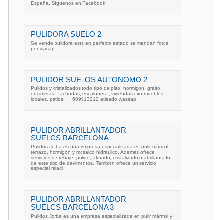
España. Síguenos en Facebook!
PULIDORA SUELO 2
Se vende pulidora esta en perfecto estado se mandan fotos
por wasap
PULIDOR SUELOS AUTONOMO 2
Pulidos y cristalizados todo tipo de piso, hormigon, graito,
encimeras , fachadas, escalones. , viviendas con muebles,
locales, patios. . . 609913212 atiendo wassap
PULIDOR ABRILLANTADOR
SUELOS BARCELONA
Pulidos Jorba es una empresa especializada en pulir mármol,
terrazo, hormigón y mosaico hidráulico. Además ofrece
servicios de rebaje, pulido, afinado, cristalizado o abrillantado
de este tipo de pavimentos. También ofrece un servicio
especial relaci
PULIDOR ABRILLANTADOR
SUELOS BARCELONA 3
Pulidos Jorba es una empresa especializada en pulir mármol y