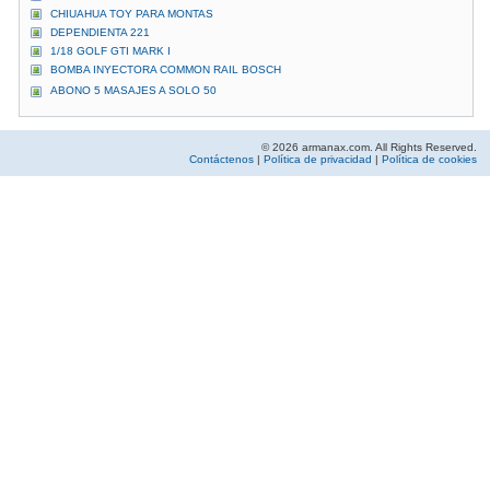
CHIUAHUA TOY PARA MONTAS
DEPENDIENTA 221
1/18 GOLF GTI MARK I
BOMBA INYECTORA COMMON RAIL BOSCH
ABONO 5 MASAJES A SOLO 50
© 2026 armanax.com. All Rights Reserved.
Contáctenos
|
Política de privacidad
|
Política de cookies