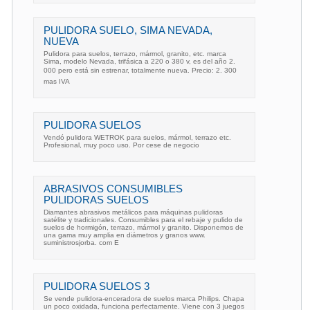
PULIDORA SUELO, SIMA NEVADA,
NUEVA
Pulidora para suelos, terrazo, mármol, granito, etc. marca
Sima, modelo Nevada, trifásica a 220 o 380 v, es del año 2.
000 pero está sin estrenar, totalmente nueva. Precio: 2. 300 
mas IVA
PULIDORA SUELOS
Vendó pulidora WETROK para suelos, mármol, terrazo etc.
Profesional, muy poco uso. Por cese de negocio
ABRASIVOS CONSUMIBLES
PULIDORAS SUELOS
Diamantes abrasivos metálicos para máquinas pulidoras
satélite y tradicionales. Consumibles para el rebaje y pulido de
suelos de hormigón, terrazo, mármol y granito. Disponemos de
una gama muy amplia en diámetros y granos www.
suministrosjorba. com E
PULIDORA SUELOS 3
Se vende pulidora-enceradora de suelos marca Philips. Chapa
un poco oxidada, funciona perfectamente. Viene con 3 juegos