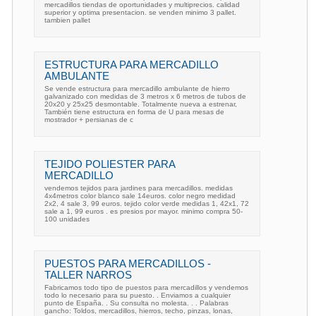
mercadillos tiendas de oportunidades y multiprecios. calidad
superior y optima presentacion. se venden minimo 3 pallet.
tambien pallet
ESTRUCTURA PARA MERCADILLO
AMBULANTE
Se vende estructura para mercadillo ambulante de hierro
galvanizado con medidas de 3 metros x 6 metros de tubos de
20x20 y 25x25 desmontable. Totalmente nueva a estrenar,
También tiene estructura en forma de U para mesas de
mostrador + persianas de c
TEJIDO POLIESTER PARA
MERCADILLO
vendemos tejidos para jardines para mercadillos. medidas
4x4metros color blanco sale 14euros. color negro medidad
2x2, 4 sale 3, 99 euros. tejido color verde medidas 1, 42x1, 72
sale a 1, 99 euros . es presios por mayor. minimo compra 50-
100 unidades
PUESTOS PARA MERCADILLOS -
TALLER NARROS
Fabricamos todo tipo de puestos para mercadillos y vendemos
todo lo necesario para su puesto. . Enviamos a cualquier
punto de España. . Su consulta no molesta. . . Palabras
gancho: Toldos, mercadillos, hierros, techo, pinzas, lonas,