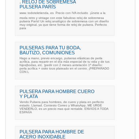
. RELOJ DE SOBREMESA
PULSERA PARÍS
www. todoteletienda. es  Precio con IVA incluido  ¡únete a la
moda retro y vintage con este fabuloso reloj de sobremesa
pulsera París! Un reloj analógico de sobremesa con un diseño
muy original, ya que tiene forma de reloj de pulsera. Perfecto
para
PULSERAS PARA TU BODA,
BAUTIZO, COMUNIONES
Hago a mano, previo encargo, pulseras elásticas de perla
acrílica, para repartir en el día más especial de tu vida y de tus
hijos(bodas, etc. )pedir con 2 meses antelación 1º diseño:
perla acrílica + osito tous plateado en el centro. ¡PREPARADO
CON L
PULSERA PARA HOMBRE CUERO
Y PLATA
Vendo Pulsera para hombres, de cuero y plata en perfecto
estado. Llamad. Contesto Correo y WhatsApp. ME URGE
VENDERLO, es un precio mas que rentable. ENVIOS A TODA
ESPAñA
PULSERA PARA HOMBRE DE
ACERO INOXIDABLE