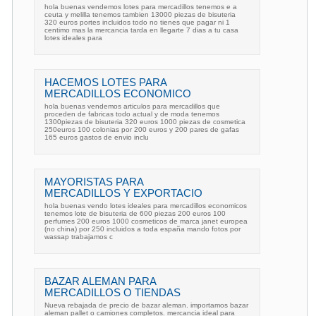
hola buenas vendemos lotes para mercadillos tenemos e a
ceuta y melilla tenemos tambien 13000 piezas de bisuteria
320 euros portes incluidos todo no tienes que pagar ni 1
centimo mas la mercancia tarda en llegarte 7 dias a tu casa
lotes ideales para
HACEMOS LOTES PARA
MERCADILLOS ECONOMICO
hola buenas vendemos articulos para mercadillos que
proceden de fabricas todo actual y de moda tenemos
1300piezas de bisuteria 320 euros 1000 piezas de cosmetica
250euros 100 colonias por 200 euros y 200 pares de gafas
165 euros gastos de envio inclu
MAYORISTAS PARA
MERCADILLOS Y EXPORTACIO
hola buenas vendo lotes ideales para mercadillos economicos
tenemos lote de bisuteria de 600 piezas 200 euros 100
perfumes 200 euros 1000 cosmeticos de marca janet europea
(no china) por 250 incluidos a toda españa mando fotos por
wassap trabajamos c
BAZAR ALEMAN PARA
MERCADILLOS O TIENDAS
Nueva rebajada de precio de bazar aleman. importamos bazar
aleman pallet o camiones completos. mercancia ideal para