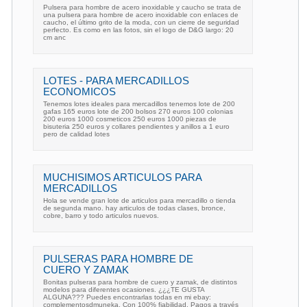
Pulsera para hombre de acero inoxidable y caucho se trata de
una pulsera para hombre de acero inoxidable con enlaces de
caucho, el último grito de la moda, con un cierre de seguridad
perfecto. Es como en las fotos, sin el logo de D&G largo: 20
cm anc
LOTES - PARA MERCADILLOS
ECONOMICOS
Tenemos lotes ideales para mercadillos tenemos lote de 200
gafas 165 euros lote de 200 bolsos 270 euros 100 colonias
200 euros 1000 cosmeticos 250 euros 1000 piezas de
bisuteria 250 euros y collares pendientes y anillos a 1 euro
pero de calidad lotes
MUCHISIMOS ARTICULOS PARA
MERCADILLOS
Hola se vende gran lote de articulos para mercadillo o tienda
de segunda mano. hay articulos de todas clases, bronce,
cobre, barro y todo articulos nuevos.
PULSERAS PARA HOMBRE DE
CUERO Y ZAMAK
Bonitas pulseras para hombre de cuero y zamak, de distintos
modelos para diferentes ocasiones. ¿¿¿TE GUSTA
ALGUNA??? Puedes encontrarlas todas en mi ebay:
complementosdmuneka. Con 100% fiabilidad. Pagos a través