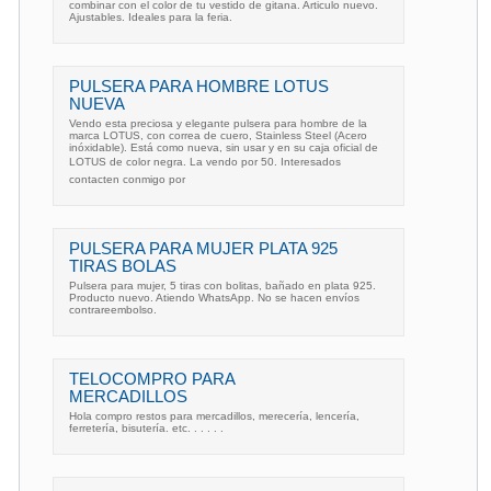
combinar con el color de tu vestido de gitana. Articulo nuevo.
Ajustables. Ideales para la feria.
PULSERA PARA HOMBRE LOTUS
NUEVA
Vendo esta preciosa y elegante pulsera para hombre de la
marca LOTUS, con correa de cuero, Stainless Steel (Acero
inóxidable). Está como nueva, sin usar y en su caja oficial de
LOTUS de color negra. La vendo por 50. Interesados
contacten conmigo por
PULSERA PARA MUJER PLATA 925
TIRAS BOLAS
Pulsera para mujer, 5 tiras con bolitas, bañado en plata 925.
Producto nuevo. Atiendo WhatsApp. No se hacen envíos
contrareembolso.
TELOCOMPRO PARA
MERCADILLOS
Hola compro restos para mercadillos, merecería, lencería,
ferretería, bisutería. etc. . . . . .