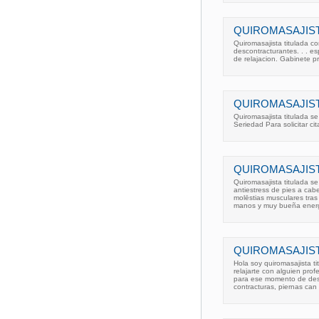
QUIROMASAJIST
Quiromasajista titulada c
descontracturantes. . . e
de relajacion. Gabinete pr
QUIROMASAJIST
Quiromasajista titulada se
Seriedad Para solicitar cit
QUIROMASAJIST
Quiromasajista titulada se
antiestress de pies a cab
molēstias musculares tras
manos y muy bueña energ
QUIROMASAJIST
Hola soy quiromasajista t
relajarte con alguien prof
para ese momento de desc
contracturas, piernas can