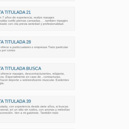
A TITULADA 21
on 7 años de experiencia, realizo masajes
spalda cuello piernas cansadas. . . tambien masajes
ivado con cita previa seriedad y profesionalidad.
A TITULADA 28
 ofrece a particcualares o empresas Trato particular
a por correo
A TITULADA BUSCA
 ofrerece masajes, descontracturantes, relajante,
eza. Especialmente en caso de , contracturas,
 hacer deporte u sobreesfuerzo muscular. Exelentes
ia.
A TITULADA 39
itulada, con experiencia desde siete años, si buscas
esional, en un sitio sin ruidos, con aromas y melodías
onexión. Ven a mi gabinete. También trato