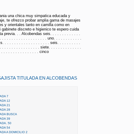
ania una chica muy simpatica educada y
aje, te ofrezco probar amplia gama de masajes
tes y orientales tanto en camilla como en
i gabinete discreto e higienico te espero cuida
previa. . . Alcobendas seis. . . . . . . . . . . . .
. . . . . . . . . . . . . . . . . . . . uno. . . . . . . . . . . .
is. . . . . . . . . . . . . . . . . . . . seis. . . . . . . . . .
. . . . . . . . . . . . . . . . . siete. . . . . . . . . . . . . .
 . . . . . . . . . . . . . . . . cinco
AJISTA TITULADA EN ALCOBENDAS
ADA 7
ADA 12
ADA 21
ADA 28
LADA BUSCA
ADA 39
ADA. 50
ADA 54
ADA A DOMICILIO 2