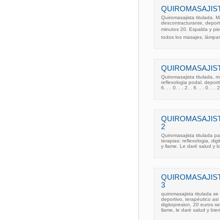
QUIROMASAJIST
Quiromasajista titulada. 
descontracturante, depor
minutos 20. Espalda y pie
todos los masajes, lámpa
QUIROMASAJIST
Quiromasajista titulada, m
reflexologia podal, deporti
6. . . 0. . . 2. . 6. . . 0. . . 2
QUIROMASAJIST
2
Quiromasajista titulada p
terapias: reflexologia, di
y llame. Le daré salud y 
QUIROMASAJIST
3
quiromasajista titulada se
deportivo, terapéutico asi 
digitopresion. 20 euros s
llame, le daré salud y bie