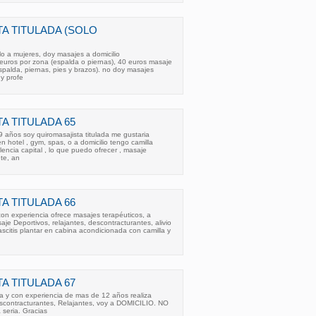
A TITULADA (SOLO
lo a mujeres, doy masajes a domicilio
euros por zona (espalda o piernas), 40 euros masaje
espalda, piernas, pies y brazos). no doy masajes
 y profe
A TITULADA 65
9 años soy quiromasajista titulada me gustaria
n hotel , gym, spas, o a domicilio tengo camilla
encia capital , lo que puedo ofrecer , masaje
nte, an
A TITULADA 66
 con experiencia ofrece masajes terapéuticos, a
je Deportivos, relajantes, descontracturantes, alivio
fascitis plantar en cabina acondicionada con camilla y
A TITULADA 67
y con experiencia de mas de 12 años realiza
scontracturantes, Relajantes, voy a DOMICILIO. NO
 seria. Gracias