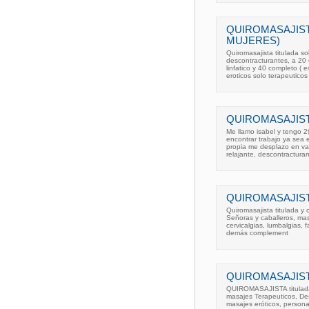
QUIROMASAJIST
MUJERES)
Quiromasajista titulada so
descontracturantes, a 20 
linfatico y 40 completo ( 
eroticos solo terapeuticos
QUIROMASAJIST
Me llamo isabel y tengo 2
encontrar trabajo ya sea e
propia me desplazo en val
relajante, descontractura
QUIROMASAJIST
Quiromasajista titulada y
Señoras y caballeros, masa
cervicalgias, lumbalgias, 
demás complement
QUIROMASAJIST
QUIROMASAJISTA titulada 
masajes Terapeuticos, De
masajes eróticos, persona