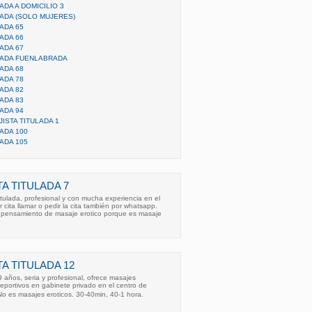
ADA A DOMICILIO 3
ADA (SOLO MUJERES)
ADA 65
ADA 66
ADA 67
LADA FUENLABRADA
ADA 68
ADA 78
ADA 82
ADA 83
ADA 94
ISTA TITULADA 1
ADA 100
ADA 105
A TITULADA 7
itulada, profesional y con mucha experiencia en el
r cita llamar o pedir la cita también por whatsapp.
 pensamiento de masaje erotico porque es masaje
A TITULADA 12
9 años, seria y profesional, ofrece masajes
deportivos en gabinete privado en el centro de
No es masajes eroticos. 30-40min, 40-1 hora.