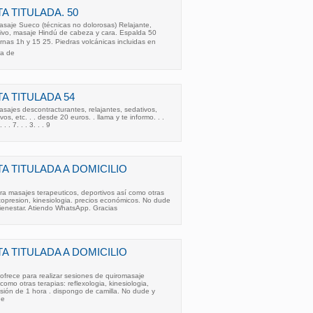
A TITULADA. 50
Masaje Sueco (técnicas no dolorosas) Relajante,
tivo, masaje Hindú de cabeza y cara. Espalda 50
rnas 1h y 15 25. Piedras volcánicas incluidas en
ra de
A TITULADA 54
asajes descontracturantes, relajantes, sedativos,
vos, etc. . . desde 20 euros. . llama y te informo. . .
. . . 7. . . 3. . . 9
A TITULADA A DOMICILIO
ara masajes terapeuticos, deportivos así como otras
gitopresion, kinesiologia. precios económicos. No dude
bienestar. Atiendo WhatsApp. Gracias
A TITULADA A DOMICILIO
 ofrece para realizar sesiones de quiromasaje
como otras terapias: reflexologia, kinesiologia,
esión de 1 hora . dispongo de camilla. No dude y
ne