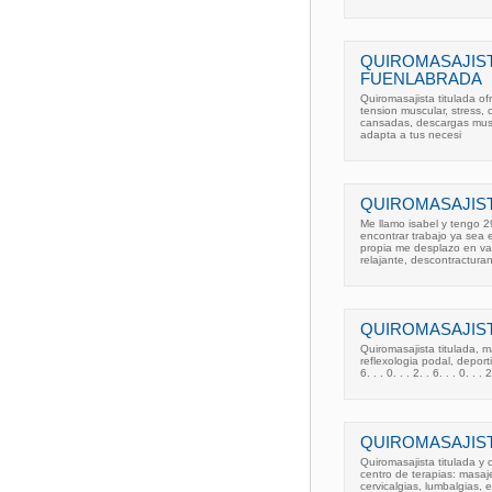
QUIROMASAJIST
FUENLABRADA
Quiromasajista titulada o
tension muscular, stress, 
cansadas, descargas muscu
adapta a tus necesi
QUIROMASAJIST
Me llamo isabel y tengo 2
encontrar trabajo ya sea e
propia me desplazo en val
relajante, descontractura
QUIROMASAJIST
Quiromasajista titulada, m
reflexologia podal, deporti
6. . . 0. . . 2. . 6. . . 0. . . 2
QUIROMASAJIST
Quiromasajista titulada y
centro de terapias: masaje
cervicalgias, lumbalgias,