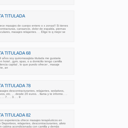
A TITULADA
frece masajes de cuerpo entero o x zonas!! Si tienes
contracturas, cansancio, dolor de espalda, piernas
lares, masajes relajantes. . . Elige lo q mejor se
A TITULADA 68
9 años soy quiromasajista titulada me gustaria
n hotel , gym, spas, o a domicilio tengo camilla
encia capital , lo que puedo ofrecer , masaje
nte, an
A TITULADA 78
asajes descontracturantes, relajantes, sedativos,
vos, etc. . . desde 20 euros. . llama y te informo. . .
. . . 7. . . 3. . . 9
A TITULADA 82
 con experiencia ofrece masajes terapéuticos en
 Deportivos, relajantes, descontracturantes, alivio
 en cabina acondicionada con camilla y demás