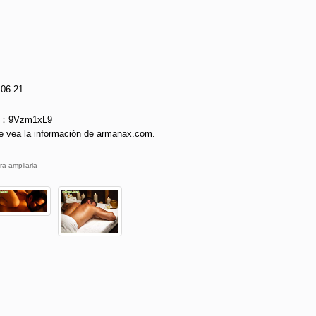
-06-21
ie：9Vzm1xL9
e vea la información de armanax.com.
ra ampliarla